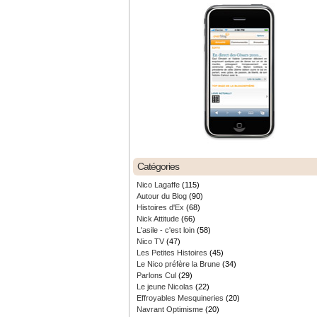
Catégories
Nico Lagaffe
(115)
Autour du Blog
(90)
Histoires d'Ex
(68)
Nick Attitude
(66)
L'asile - c'est loin
(58)
Nico TV
(47)
Les Petites Histoires
(45)
Le Nico préfère la Brune
(34)
Parlons Cul
(29)
Le jeune Nicolas
(22)
Effroyables Mesquineries
(20)
Navrant Optimisme
(20)