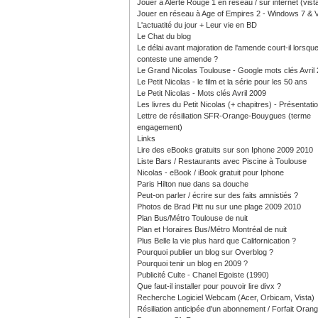
Jouer à Alerte Rouge 1 en réseau / sur internet (vist
Jouer en réseau à Age of Empires 2 - Windows 7 & V
L'actuatité du jour + Leur vie en BD
Le Chat du blog
Le délai avant majoration de l'amende court-il lorsque
conteste une amende ?
Le Grand Nicolas Toulouse - Google mots clés Avril
Le Petit Nicolas - le film et la série pour les 50 ans
Le Petit Nicolas - Mots clés Avril 2009
Les livres du Petit Nicolas (+ chapitres) - Présentati
Lettre de résiliation SFR-Orange-Bouygues (terme
engagement)
Links
Lire des eBooks gratuits sur son Iphone 2009 2010
Liste Bars / Restaurants avec Piscine à Toulouse
Nicolas - eBook / iBook gratuit pour Iphone
Paris Hilton nue dans sa douche
Peut-on parler / écrire sur des faits amnistiés ?
Photos de Brad Pitt nu sur une plage 2009 2010
Plan Bus/Métro Toulouse de nuit
Plan et Horaires Bus/Métro Montréal de nuit
Plus Belle la vie plus hard que Californication ?
Pourquoi publier un blog sur Overblog ?
Pourquoi tenir un blog en 2009 ?
Publicité Culte - Chanel Egoiste (1990)
Que faut-il installer pour pouvoir lire divx ?
Recherche Logiciel Webcam (Acer, Orbicam, Vista)
Résiliation anticipée d'un abonnement / Forfait Oran