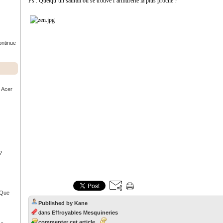
Ps : Quelqu’un saurait où se trouve l’armurerie la plus proche ?
ontinue
r Acer
?
- Que
Published by Kane
dans
Effroyables Mesquineries
commenter cet article
…