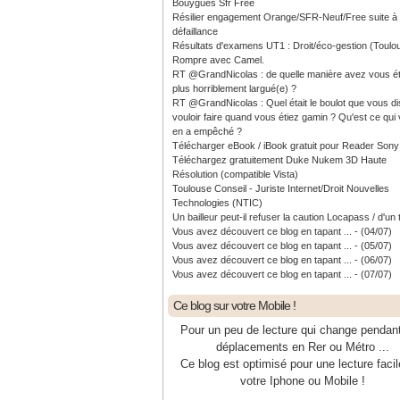
Bouygues Sfr Free
Résilier engagement Orange/SFR-Neuf/Free suite à
défaillance
Résultats d'examens UT1 : Droit/éco-gestion (Toulo
Rompre avec Camel.
RT @GrandNicolas : de quelle manière avez vous ét
plus horriblement largué(e) ?
RT @GrandNicolas : Quel était le boulot que vous di
vouloir faire quand vous étiez gamin ? Qu'est ce qui
en a empêché ?
Télécharger eBook / iBook gratuit pour Reader Sony
Téléchargez gratuitement Duke Nukem 3D Haute
Résolution (compatible Vista)
Toulouse Conseil - Juriste Internet/Droit Nouvelles
Technologies (NTIC)
Un bailleur peut-il refuser la caution Locapass / d'un 
Vous avez découvert ce blog en tapant ... - (04/07)
Vous avez découvert ce blog en tapant ... - (05/07)
Vous avez découvert ce blog en tapant ... - (06/07)
Vous avez découvert ce blog en tapant ... - (07/07)
Ce blog sur votre Mobile !
Pour un peu de lecture qui change pendan
déplacements en Rer ou Métro ...
Ce blog est optimisé pour une lecture facil
votre Iphone ou Mobile !