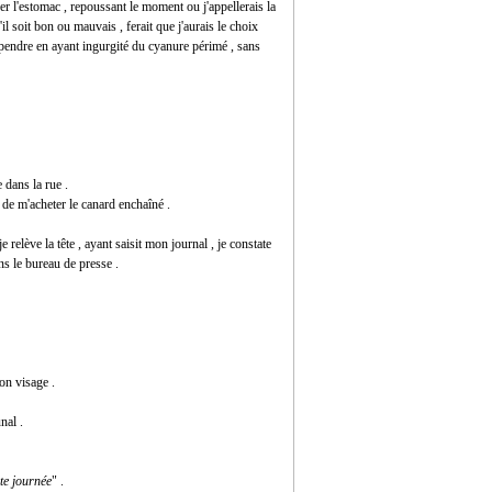
ner l'estomac , repoussant le moment ou j'appellerais la
il soit bon ou mauvais , ferait que j'aurais le choix
e pendre en ayant ingurgité du cyanure périmé , sans
 dans la rue .
 de m'acheter le canard enchaîné .
 relève la tête , ayant saisit mon journal , je constate
ns le bureau de presse .
on visage .
nal .
nte journée
" .