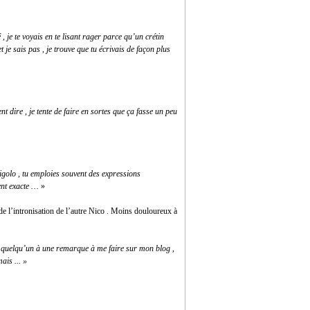
 , je te voyais en te lisant rager parce qu’un crétin
t je sais pas , je trouve que tu écrivais de façon plus
nt dire , je tente de faire en sortes que ça fasse un peu
 rigolo , tu emploies souvent des expressions
ent exacte …
»
o de l’intronisation de l’autre Nico . Moins douloureux à
 quelqu’un à une remarque à me faire sur mon blog ,
ais ...
»