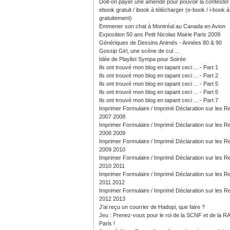
Doit-on payer une amende pour pouvoir la contester
ebook gratuit / ibook à télécharger (e-book / i-book à 
gratuitement)
Emmener son chat à Montréal au Canada en Avion
Exposition 50 ans Petit Nicolas Mairie Paris 2009
Génériques de Dessins Animés - Années 80 & 90
Gossip Girl, une scène de cul ...
Idée de Playlist Sympa pour Soirée
Ils ont trouvé mon blog en tapant ceci ... - Part 1
Ils ont trouvé mon blog en tapant ceci ... - Part 2
Ils ont trouvé mon blog en tapant ceci ... - Part 5
Ils ont trouvé mon blog en tapant ceci ... - Part 6
Ils ont trouvé mon blog en tapant ceci ... - Part 7
Imprimer Formulaire / Imprimé Déclaration sur les 
2007 2008
Imprimer Formulaire / Imprimé Déclaration sur les 
2008 2009
Imprimer Formulaire / Imprimé Déclaration sur les 
2009 2010
Imprimer Formulaire / Imprimé Déclaration sur les 
2010 2011
Imprimer Formulaire / Imprimé Déclaration sur les 
2011 2012
Imprimer Formulaire / Imprimé Déclaration sur les 
2012 2013
J'ai reçu un courrier de Hadopi, que faire ?
Jeu : Prenez-vous pour le roi de la SCNF et de la R
Paris !