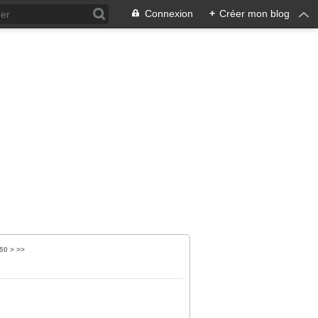
Connexion
+
Créer mon blog
60
70
50
>
>>