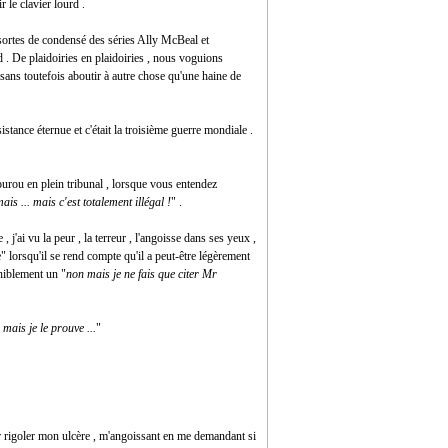
 le clavier lourd .
e sortes de condensé des séries Ally McBeal et
 . De plaidoiries en plaidoiries , nous voguions
, sans toutefois aboutir à autre chose qu'une haine de
istance éternue et c'était la troisième guerre mondiale .
ourou en plein tribunal , lorsque vous entendez
ais ... mais c'est totalement illégal !
" .
 j'ai vu la peur , la terreur , l'angoisse dans ses yeux ,
e" lorsqu'il se rend compte qu'il a peut-être légèrement
éniblement un "
non mais je ne fais que citer Mr
 mais je le prouve ...
"
our rigoler mon ulcère , m'angoissant en me demandant si