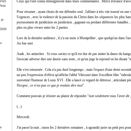
a/xp)
Ceux qui l'ont connu témoigneront dans leurs commentaires . Merci d'avance d'avoir
ista
Pour résumer , ayant choisi de me défendre seul , l'affaire à très vite tourné en un
Urgences , avec la violence de la passion du Christ dans les séquences les plus hard
 je
joyeusement de juridiction en juridiction , gagnant ou perdant différentes batailles 
plus en plus vivace entre les 2 parties .
 2009
Lors de la dernière audience , il y'a un mois à Montpellier , que quelqu'un dans l'ass
on
Au bas mot .
Aaah , les aminches . Si vous saviez ce qu'il est dur de pas imiter la danse du kang
l'avocate adverse dire une ânerie sans nom , et qu'un juge la reprend en lui disant "
m
Elle s'est retournée . Cela n'a pas duré longtemps , mais l'espace d'une demi seconde ,
un peu l'expression d'effroi qu'affiche l'abbé Vilecourt dans l'excellent film "ridicul
surestimé l'humour de Louis XVI . Elle a lancé ce regard de détresse , articulant p
Nicopoi , ce n'est pas ce que je voulais dire moi
" .
Comment pouvais je résister au plaisir de répondre "
non seulement vous l'avez dit ,
(...)
Mercredi .
ge
J'ai passé la nuit , sinon les 2 dernières semaines , à agrandir juste un petit peu p