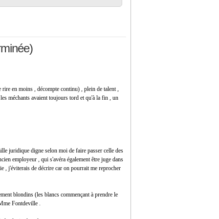
rminée)
e rire en moins , décompte continu) , plein de talent ,
 les méchants avaient toujours tord et qu'à la fin , un
ille juridique digne selon moi de faire passer celle des
cien employeur , qui s'avéra également être juge dans
sie , j'éviterais de décrire car on pourrait me reprocher
ement blondins (les blancs commençant à prendre le
, Mme Fontdeville .