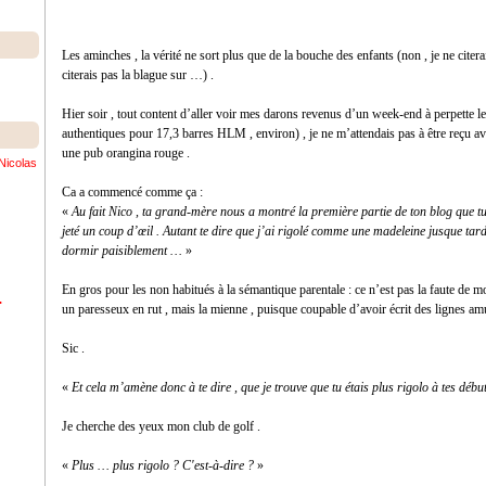
Les aminches , la vérité ne sort plus que de la bouche des enfants (non , je ne cite
citerais pas la blague sur …) .
Hier soir , tout content d’aller voir mes darons revenus d’un week-end à perpette l
authentiques pour 17,3 barres HLM , environ) , je ne m’attendais pas à être reçu a
une pub orangina rouge .
Nicolas
Ca a commencé comme ça :
«
Au fait Nico , ta grand-mère nous a montré la première partie de ton blog que tu l
jeté un coup d’œil . Autant te dire que j’ai rigolé comme une madeleine jusque tard
dormir paisiblement …
»
En gros pour les non habitués à la sémantique parentale : ce n’est pas la faute d
.
un paresseux en rut , mais la mienne , puisque coupable d’avoir écrit des lignes amu
Sic .
«
Et cela m’amène donc à te dire , que je trouve que tu étais plus rigolo à tes début
Je cherche des yeux mon club de golf .
«
Plus … plus rigolo ? C'est-à-dire ?
»