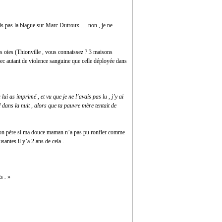
rais pas la blague sur Marc Dutroux … non , je ne
es oies (Thionville , vous connaissez ? 3 maisons
vec autant de violence sanguine que celle déployée dans
ui as imprimé , et vu que je ne l’avais pas lu , j’y ai
 dans la nuit , alors que ta pauvre mère tentait de
e mon père si ma douce maman n’a pas pu ronfler comme
santes il y’a 2 ans de cela .
s .
»