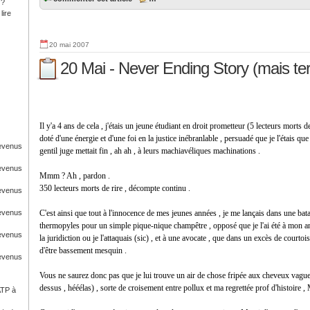
 ?
lire
20 mai 2007
20 Mai - Never Ending Story (mais te
Il y'a 4 ans de cela , j'étais un jeune étudiant en droit prometteur (5 lecteurs morts d
doté d'une énergie et d'une foi en la justice inébranlable , persuadé que je l'étais que
Revenus
gentil juge mettait fin , ah ah , à leurs machiavéliques machinations .
Revenus
Mmm ? Ah , pardon .
350 lecteurs morts de rire , décompte continu .
Revenus
Revenus
C'est ainsi que tout à l'innocence de mes jeunes années , je me lançais dans une bata
thermopyles pour un simple pique-nique champêtre , opposé que je l'ai été à mon an
Revenus
la juridiction ou je l'attaquais (sic) , et à une avocate , que dans un excès de courtoi
d'être bassement mesquin .
Revenus
Vous ne saurez donc pas que je lui trouve un air de chose fripée aux cheveux vagu
dessus , hééélas) , sorte de croisement entre pollux et ma regrettée prof d'histoire 
ATP à