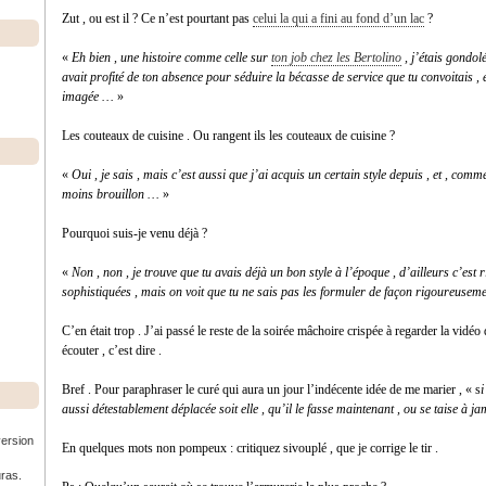
Zut , ou est il ? Ce n’est pourtant pas
celui la qui a fini au fond d’un lac
?
«
Eh bien , une histoire comme celle sur
ton job chez les Bertolino
, j’étais gondolé
avait profité de ton absence pour séduire la bécasse de service que tu convoitais , e
imagée …
»
Les couteaux de cuisine . Ou rangent ils les couteaux de cuisine ?
«
Oui , je sais , mais c’est aussi que j’ai acquis un certain style depuis , et , comme
moins brouillon …
»
Pourquoi suis-je venu déjà ?
«
Non , non , je trouve que tu avais déjà un bon style à l’époque , d’ailleurs c’est
sophistiquées , mais on voit que tu ne sais pas les formuler de façon rigoureusem
C’en était trop . J’ai passé le reste de la soirée mâchoire crispée à regarder la vidé
écouter , c’est dire .
Bref . Pour paraphraser le curé qui aura un jour l’indécente idée de me marier , « s
i
aussi détestablement déplacée soit elle , qu’il le fasse maintenant , ou se taise à jam
version
En quelques mots non pompeux : critiquez sivouplé , que je corrige le tir .
uras.