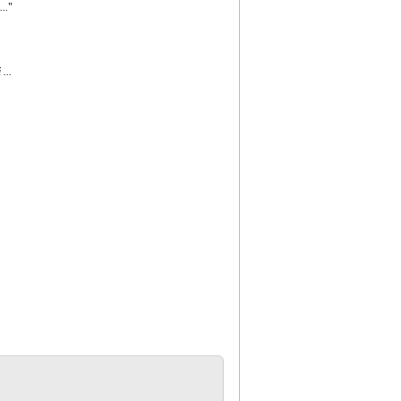
...
"
...