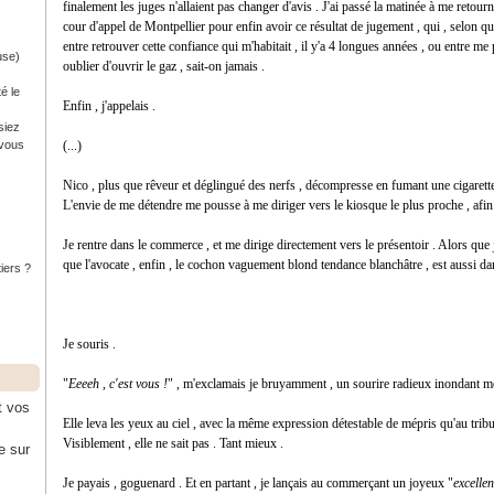
finalement les juges n'allaient pas changer d'avis . J'ai passé la matinée à me retour
cour d'appel de Montpellier pour enfin avoir ce résultat de jugement , qui , selon qu'
entre retrouver cette confiance qui m'habitait , il y'a 4 longues années , ou entre m
use)
oublier d'ouvrir le gaz , sait-on jamais .
é le
Enfin , j'appelais .
siez
 vous
(...)
Nico , plus que rêveur et déglingué des nerfs , décompresse en fumant une cigarette
L'envie de me détendre me pousse à me diriger vers le kiosque le plus proche , afin
Je rentre dans le commerce , et me dirige directement vers le présentoir . Alors que je
que l'avocate , enfin , le cochon vaguement blond tendance blanchâtre , est aussi da
tiers ?
Je souris .
"
Eeeeh , c'est vous !
" , m'exclamais je bruyamment , un sourire radieux inondant m
t vos
Elle leva les yeux au ciel , avec la même expression détestable de mépris qu'au tribu
Visiblement , elle ne sait pas . Tant mieux .
e sur
Je payais , goguenard . Et en partant , je lançais au commerçant un joyeux "
excelle