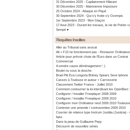
31 Décembre 2025 - Capilairement Hilarant
30 Décembre 2025 - Matrixienne Imposture
25 Octobre 2024 - Attaque en Piqué
30 Septembre 2024 - Qui s'y frotte s'y Ozempic.
1er Septembre 2023 - Mon Glaçon
17 Aout 2023 - Durant les travaux, la vie de Poirier c
Sempé ♥️
Requêtes Insolites
Aller au Tribunal sans avocat
Alt + F10 ne fonctionnent pas - Restaurer Ordinateu
Article pour prévoir chute de l'Euro dans un Contrat
Commercial
A vendre cause déménagement ! :)
Boulet nu sous la douche.
Brad-Pitt Eva Longoria Britney Spears Sexe Iphone
Casses à Toulouse et autour + Carrosserie
Classement Twitter France - Juillet 2010
Comment contourner la loi interdisant les OpenBars 
Configurer / Installer Freeplayer 2008 2009
Configurer / Installer Freeplayer 2009 2010
Configurer mon Ordinateur neuf 2009 2010 Toulouse
Contester une amende / contravention 2009 2010
Courrier de relance type Instrum Justitia (Justicia) 
faire.
Dans la peau de Guillaume Pepy
Découvrir de nouvelles séries