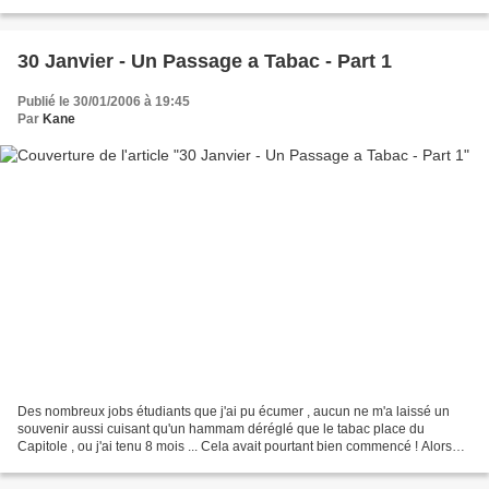
pas compris) m'informant...
30 Janvier - Un Passage a Tabac - Part 1
Publié le 30/01/2006 à 19:45
Par
Kane
Des nombreux jobs étudiants que j'ai pu écumer , aucun ne m'a laissé un
souvenir aussi cuisant qu'un hammam déréglé que le tabac place du
Capitole , ou j'ai tenu 8 mois ... Cela avait pourtant bien commencé ! Alors
que je me remettais difficilement de...