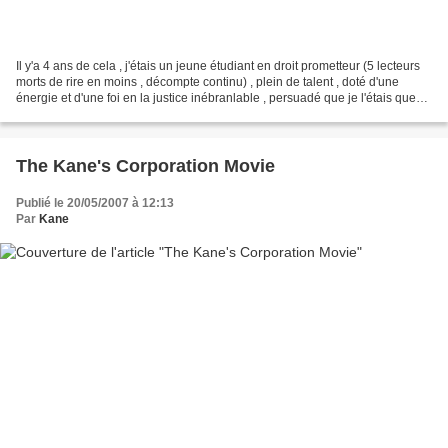
Il y'a 4 ans de cela , j'étais un jeune étudiant en droit prometteur (5 lecteurs
morts de rire en moins , décompte continu) , plein de talent , doté d'une
énergie et d'une foi en la justice inébranlable , persuadé que je l'étais que
les méchants avaient...
The Kane's Corporation Movie
Publié le 20/05/2007 à 12:13
Par
Kane