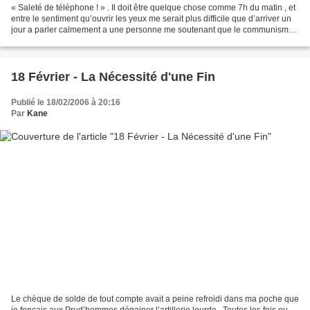
« Saleté de téléphone ! » . Il doit être quelque chose comme 7h du matin , et
entre le sentiment qu’ouvrir les yeux me serait plus difficile que d’arriver un
jour a parler calmement a une personne me soutenant que le communisme
n’a jamais été appliqué...
18 Février - La Nécessité d'une Fin
Publié le 18/02/2006 à 20:16
Par
Kane
Le chèque de solde de tout compte avait a peine refroidi dans ma poche que
je fonçais aux Prud’hommes dégainer l’artillerie lourde . Toutes les fois ou