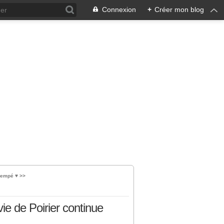
Connexion
+
Créer mon blog
empé ♥️ >>
vie de Poirier continue