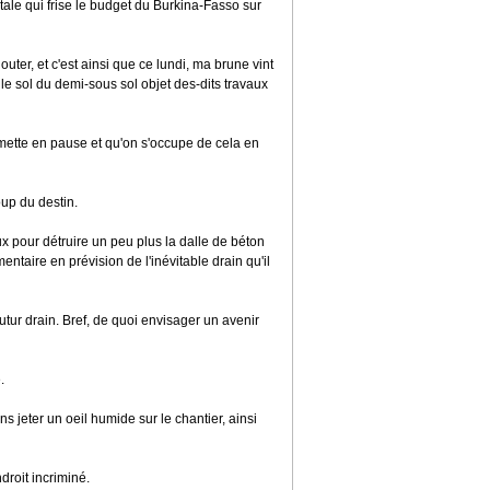
ale qui frise le budget du Burkina-Fasso sur
outer, et c'est ainsi que ce lundi, ma brune vint
le sol du demi-sous sol objet des-dits travaux
u'on mette en pause et qu'on s'occupe de cela en
oup du destin.
ux pour détruire un peu plus la dalle de béton
mentaire en prévision de l'inévitable drain qu'il
tur drain. Bref, de quoi envisager un avenir
.
ns jeter un oeil humide sur le chantier, ainsi
ndroit incriminé.