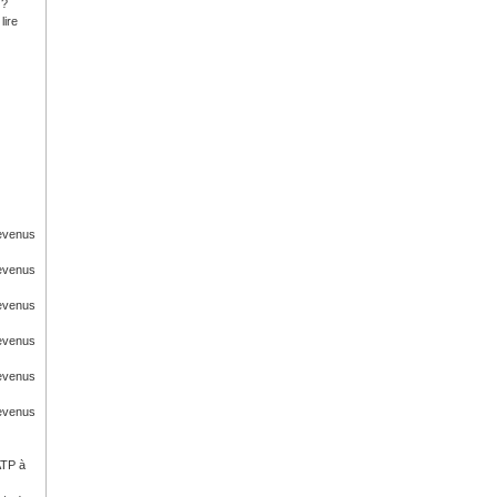
 ?
lire
Revenus
Revenus
Revenus
Revenus
Revenus
Revenus
ATP à