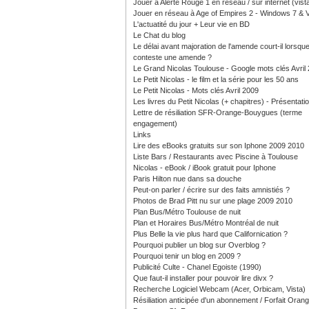
Jouer à Alerte Rouge 1 en réseau / sur internet (vist
Jouer en réseau à Age of Empires 2 - Windows 7 & V
L'actuatité du jour + Leur vie en BD
Le Chat du blog
Le délai avant majoration de l'amende court-il lorsque
conteste une amende ?
Le Grand Nicolas Toulouse - Google mots clés Avril
Le Petit Nicolas - le film et la série pour les 50 ans
Le Petit Nicolas - Mots clés Avril 2009
Les livres du Petit Nicolas (+ chapitres) - Présentati
Lettre de résiliation SFR-Orange-Bouygues (terme
engagement)
Links
Lire des eBooks gratuits sur son Iphone 2009 2010
Liste Bars / Restaurants avec Piscine à Toulouse
Nicolas - eBook / iBook gratuit pour Iphone
Paris Hilton nue dans sa douche
Peut-on parler / écrire sur des faits amnistiés ?
Photos de Brad Pitt nu sur une plage 2009 2010
Plan Bus/Métro Toulouse de nuit
Plan et Horaires Bus/Métro Montréal de nuit
Plus Belle la vie plus hard que Californication ?
Pourquoi publier un blog sur Overblog ?
Pourquoi tenir un blog en 2009 ?
Publicité Culte - Chanel Egoiste (1990)
Que faut-il installer pour pouvoir lire divx ?
Recherche Logiciel Webcam (Acer, Orbicam, Vista)
Résiliation anticipée d'un abonnement / Forfait Oran