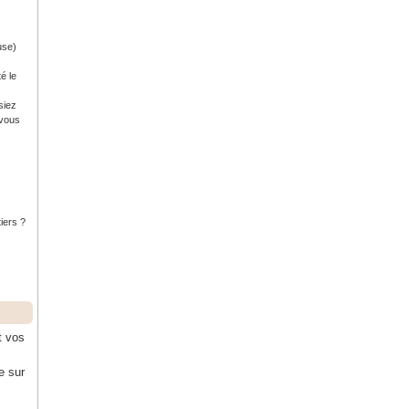
use)
é le
siez
 vous
tiers ?
t vos
e sur