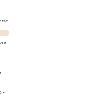
ontinue
r Acer
?
- Que