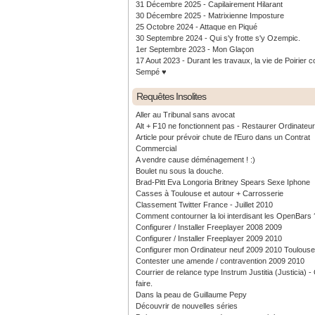
31 Décembre 2025 - Capilairement Hilarant
30 Décembre 2025 - Matrixienne Imposture
25 Octobre 2024 - Attaque en Piqué
30 Septembre 2024 - Qui s'y frotte s'y Ozempic.
1er Septembre 2023 - Mon Glaçon
17 Aout 2023 - Durant les travaux, la vie de Poirier c
Sempé ♥️
Requêtes Insolites
Aller au Tribunal sans avocat
Alt + F10 ne fonctionnent pas - Restaurer Ordinateu
Article pour prévoir chute de l'Euro dans un Contrat
Commercial
A vendre cause déménagement ! :)
Boulet nu sous la douche.
Brad-Pitt Eva Longoria Britney Spears Sexe Iphone
Casses à Toulouse et autour + Carrosserie
Classement Twitter France - Juillet 2010
Comment contourner la loi interdisant les OpenBars 
Configurer / Installer Freeplayer 2008 2009
Configurer / Installer Freeplayer 2009 2010
Configurer mon Ordinateur neuf 2009 2010 Toulouse
Contester une amende / contravention 2009 2010
Courrier de relance type Instrum Justitia (Justicia) 
faire.
Dans la peau de Guillaume Pepy
Découvrir de nouvelles séries