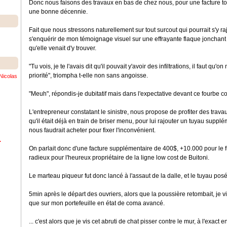
Donc nous faisons des travaux en bas de chez nous, pour une facture tot
une bonne décennie.
Fait que nous stressons naturellement sur tout surcout qui pourrait s'y raj
s'enquérir de mon témoignage visuel sur une effrayante flaque jonchant 
qu'elle venait d'y trouver.
"Tu vois, je te l'avais dit qu'il pouvait y'avoir des infiltrations, il faut q
priorité", triompha t-elle non sans angoisse.
Nicolas
"Meuh", répondis-je dubitatif mais dans l'expectative devant ce fourbe c
L'entrepreneur constatant le sinistre, nous propose de profiter des trava
qu'il était déjà en train de briser menu, pour lui rajouter un tuyau supplé
nous faudrait acheter pour fixer l'inconvénient.
.
On parlait donc d'une facture supplémentaire de 400$, +10.000 pour le fu
radieux pour l'heureux propriétaire de la ligne low cost de Buitoni.
Le marteau piqueur fut donc lancé à l'assaut de la dalle, et le tuyau posé
5min après le départ des ouvriers, alors que la poussière retombait, je vi
que sur mon portefeuille en état de coma avancé.
... c'est alors que je vis cet abruti de chat pisser contre le mur, à l'exact e