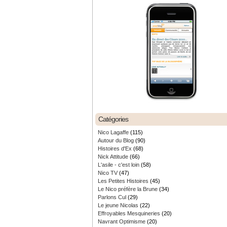
Catégories
Nico Lagaffe
(115)
Autour du Blog
(90)
Histoires d'Ex
(68)
Nick Attitude
(66)
L'asile - c'est loin
(58)
Nico TV
(47)
Les Petites Histoires
(45)
Le Nico préfère la Brune
(34)
Parlons Cul
(29)
Le jeune Nicolas
(22)
Effroyables Mesquineries
(20)
Navrant Optimisme
(20)