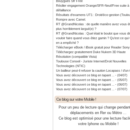
Bouygues Sfr Free
Résilier engagement Orange/SFR-Neuf/Free suite à
défaillance
Résultats d'examens UT1 : Droit/éco-gestion (Toulo
Rompre avec Camel.
RT @GrandNicolas : de quelle manière avez vous ét
plus horriblement largué(e) ?
RT @GrandNicolas : Quel était le boulot que vous di
vouloir faire quand vous étiez gamin ? Qu'est ce qui
en a empêché ?
Télécharger eBook / iBook gratuit pour Reader Sony
Téléchargez gratuitement Duke Nukem 3D Haute
Résolution (compatible Vista)
Toulouse Conseil - Juriste Internet/Droit Nouvelles
Technologies (NTIC)
Un bailleur peut-il refuser la caution Locapass / d'un 
Vous avez découvert ce blog en tapant ... - (04/07)
Vous avez découvert ce blog en tapant ... - (05/07)
Vous avez découvert ce blog en tapant ... - (06/07)
Vous avez découvert ce blog en tapant ... - (07/07)
Ce blog sur votre Mobile !
Pour un peu de lecture qui change pendan
déplacements en Rer ou Métro ...
Ce blog est optimisé pour une lecture facil
votre Iphone ou Mobile !