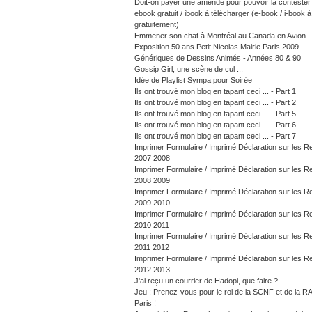
Doit-on payer une amende pour pouvoir la contester
ebook gratuit / ibook à télécharger (e-book / i-book à 
gratuitement)
Emmener son chat à Montréal au Canada en Avion
Exposition 50 ans Petit Nicolas Mairie Paris 2009
Génériques de Dessins Animés - Années 80 & 90
Gossip Girl, une scène de cul ...
Idée de Playlist Sympa pour Soirée
Ils ont trouvé mon blog en tapant ceci ... - Part 1
Ils ont trouvé mon blog en tapant ceci ... - Part 2
Ils ont trouvé mon blog en tapant ceci ... - Part 5
Ils ont trouvé mon blog en tapant ceci ... - Part 6
Ils ont trouvé mon blog en tapant ceci ... - Part 7
Imprimer Formulaire / Imprimé Déclaration sur les 
2007 2008
Imprimer Formulaire / Imprimé Déclaration sur les 
2008 2009
Imprimer Formulaire / Imprimé Déclaration sur les 
2009 2010
Imprimer Formulaire / Imprimé Déclaration sur les 
2010 2011
Imprimer Formulaire / Imprimé Déclaration sur les 
2011 2012
Imprimer Formulaire / Imprimé Déclaration sur les 
2012 2013
J'ai reçu un courrier de Hadopi, que faire ?
Jeu : Prenez-vous pour le roi de la SCNF et de la R
Paris !