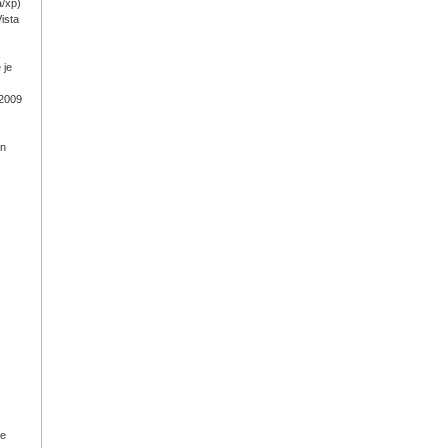
a/xp)
ista
 je
 2009
on
ge