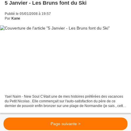
5 Janvier - Les Bruns font du Ski
Publié le 05/01/2008 à 19:57
Par
Kane
Yael Naim - New Soul C'était une de mes histoires préférées des vacances
du Petit Nicolas . Elle commençait sur l'auto-satisfaction du père de ce
dernier de pouvoir enfin bronzer sur une plage de Normandie (je sais , cette
juxtaposition peut choquer ,...
Page suivante >