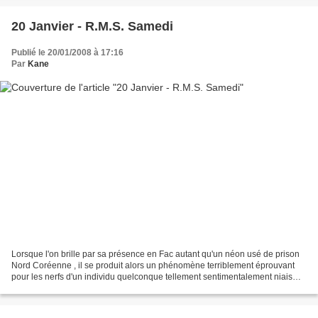
20 Janvier - R.M.S. Samedi
Publié le 20/01/2008 à 17:16
Par
Kane
Lorsque l'on brille par sa présence en Fac autant qu'un néon usé de prison
Nord Coréenne , il se produit alors un phénomène terriblement éprouvant
pour les nerfs d'un individu quelconque tellement sentimentalement niais
qu'il n'a toujours pas trouvé le...