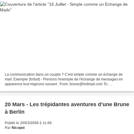
La communication dans un couple ? C'est simple comme un échange de
mail. Exemple (fortuit) - Prenons l'exemple de l'échange de messages en
apparence tout mignons suivant : From: brune@hotmail.com To:
kiforever@hotmail.com Subject: RE: Date: Wed, 16 Jul...
20 Mars - Les trépidantes aventures d’une Brune
à Berlin
Publié le 20/03/2008 à 11:06
Par
Nicopoi