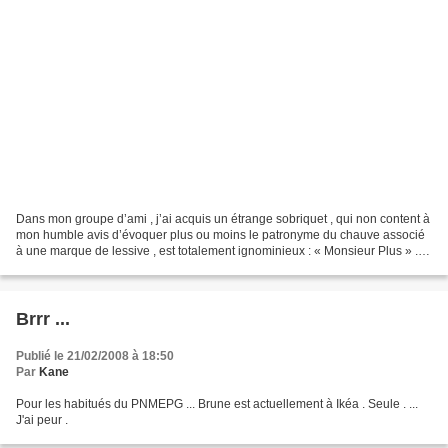
Dans mon groupe d’ami , j’ai acquis un étrange sobriquet , qui non content à
mon humble avis d’évoquer plus ou moins le patronyme du chauve associé
à une marque de lessive , est totalement ignominieux : « Monsieur Plus » .
Concrètement , et parce que...
Brrr ...
Publié le 21/02/2008 à 18:50
Par
Kane
Pour les habitués du PNMEPG ... Brune est actuellement à Ikéa . Seule . ...
J'ai peur .