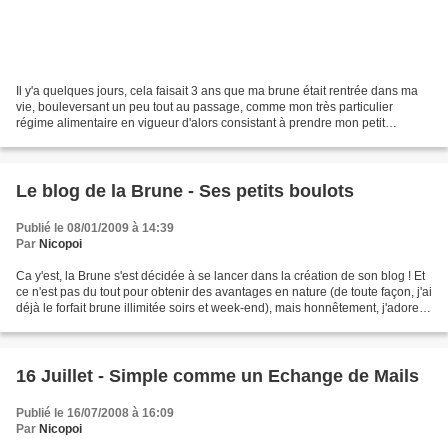
Il y'a quelques jours, cela faisait 3 ans que ma brune était rentrée dans ma
vie, bouleversant un peu tout au passage, comme mon très particulier
régime alimentaire en vigueur d'alors consistant à prendre mon petit
déjeuner à 20h, ma propension à finir...
Le blog de la Brune - Ses petits boulots
Publié le 08/01/2009 à 14:39
Par
Nicopoi
Ca y'est, la Brune s'est décidée à se lancer dans la création de son blog ! Et
ce n'est pas du tout pour obtenir des avantages en nature (de toute façon, j'ai
déjà le forfait brune illimitée soirs et week-end), mais honnêtement, j'adore
^^. C'est ici...
16 Juillet - Simple comme un Echange de Mails
Publié le 16/07/2008 à 16:09
Par
Nicopoi