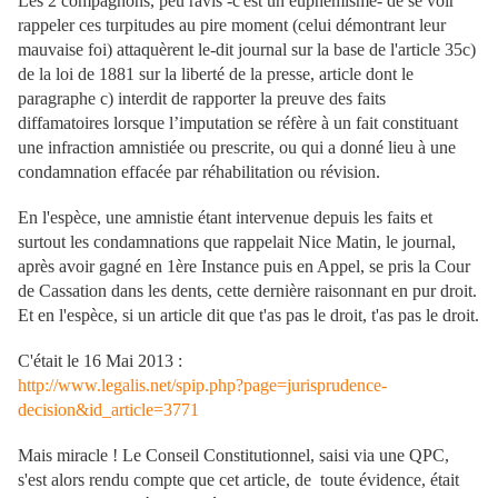
Les 2 compagnons, peu ravis -c'est un euphémisme- de se voir
rappeler ces turpitudes au pire moment (celui démontrant leur
mauvaise foi) attaquèrent le-dit journal sur la base de l'article 35c)
de la loi de 1881 sur la liberté de la presse, article dont le
paragraphe c) interdit de rapporter la preuve des faits
diffamatoires lorsque l’imputation se réfère à un fait constituant
une infraction amnistiée ou prescrite, ou qui a donné lieu à une
condamnation effacée par réhabilitation ou révision.
En l'espèce, une amnistie étant intervenue depuis les faits et
surtout les condamnations que rappelait Nice Matin, le journal,
après avoir gagné en 1ère Instance puis en Appel, se pris la Cour
de Cassation dans les dents, cette dernière raisonnant en pur droit.
Et en l'espèce, si un article dit que t'as pas le droit, t'as pas le droit.
C'était le 16 Mai 2013 :
http://www.legalis.net/spip.php?page=jurisprudence-
decision&id_article=3771
Mais miracle ! Le Conseil Constitutionnel, saisi via une QPC,
s'est alors rendu compte que cet article, de toute évidence, était