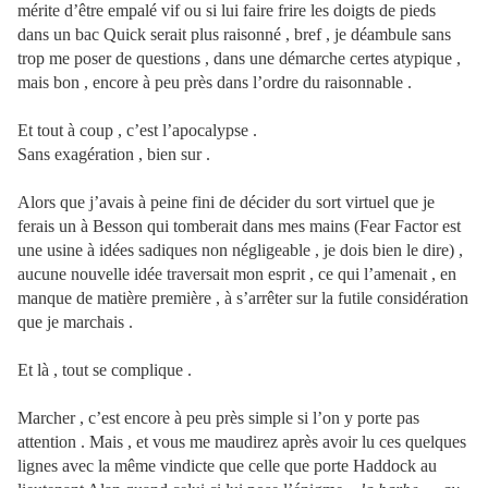
mérite d’être empalé vif ou si lui faire frire les doigts de pieds
dans un bac Quick serait plus raisonné , bref , je déambule sans
trop me poser de questions , dans une démarche certes atypique ,
mais bon , encore à peu près dans l’ordre du raisonnable .
Et tout à coup , c’est l’apocalypse .
Sans exagération , bien sur .
Alors que j’avais à peine fini de décider du sort virtuel que je
ferais un à Besson qui tomberait dans mes mains (Fear Factor est
une usine à idées sadiques non négligeable , je dois bien le dire) ,
aucune nouvelle idée traversait mon esprit , ce qui l’amenait , en
manque de matière première , à s’arrêter sur la futile considération
que je marchais .
Et là , tout se complique .
Marcher , c’est encore à peu près simple si l’on y porte pas
attention . Mais , et vous me maudirez après avoir lu ces quelques
lignes avec la même vindicte que celle que porte Haddock au