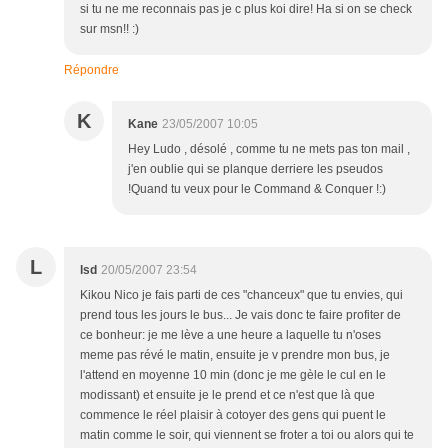
si tu ne me reconnais pas je c plus koi dire! Ha si on se check
sur msn!! :)
Répondre
K
Kane
23/05/2007 10:05
Hey Ludo , désolé , comme tu ne mets pas ton mail ,
j'en oublie qui se planque derriere les pseudos
!Quand tu veux pour le Command & Conquer !:)
L
lsd
20/05/2007 23:54
Kikou Nico je fais parti de ces "chanceux" que tu envies, qui
prend tous les jours le bus... Je vais donc te faire profiter de
ce bonheur: je me lève a une heure a laquelle tu n'oses
meme pas révé le matin, ensuite je v prendre mon bus, je
l'attend en moyenne 10 min (donc je me gèle le cul en le
modissant) et ensuite je le prend et ce n'est que là que
commence le réel plaisir à cotoyer des gens qui puent le
matin comme le soir, qui viennent se froter a toi ou alors qui te