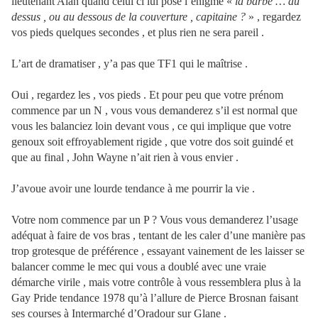
lieutenant Alan quand celui ci lui pose l’énigme «
la barbe … au
dessus , ou au dessous de la couverture , capitaine ?
» , regardez
vos pieds quelques secondes , et plus rien ne sera pareil .
L’art de dramatiser , y’a pas que TF1 qui le maîtrise .
Oui , regardez les , vos pieds . Et pour peu que votre prénom
commence par un N , vous vous demanderez s’il est normal que
vous les balanciez loin devant vous , ce qui implique que votre
genoux soit effroyablement rigide , que votre dos soit guindé et
que au final , John Wayne n’ait rien à vous envier .
J’avoue avoir une lourde tendance à me pourrir la vie .
Votre nom commence par un P ? Vous vous demanderez l’usage
adéquat à faire de vos bras , tentant de les caler d’une manière pas
trop grotesque de préférence , essayant vainement de les laisser se
balancer comme le mec qui vous a doublé avec une vraie
démarche virile , mais votre contrôle à vous ressemblera plus à la
Gay Pride tendance 1978 qu’à l’allure de Pierce Brosnan faisant
ses courses à Intermarché d’Oradour sur Glane .