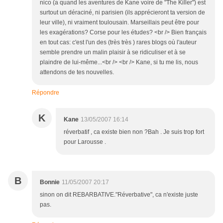
nico (a quand les aventures de Kane voire de "The Killer") est
surtout un déraciné, ni parisien (ils apprécieront ta version de
leur ville), ni vraiment toulousain. Marseillais peut être pour
les exagérations? Corse pour les études? <br /> Bien français
en tout cas: c'est l'un des (très très ) rares blogs où l'auteur
semble prendre un malin plaisir à se ridiculiser et à se
plaindre de lui-même...<br /> <br /> Kane, si tu me lis, nous
attendons de tes nouvelles.
Répondre
K
Kane
13/05/2007 16:14
réverbatif , ca existe bien non ?Bah . Je suis trop fort
pour Larousse .
B
Bonnie
11/05/2007 20:17
sinon on dit REBARBATIVE."Réverbative", ca n'existe juste
pas.