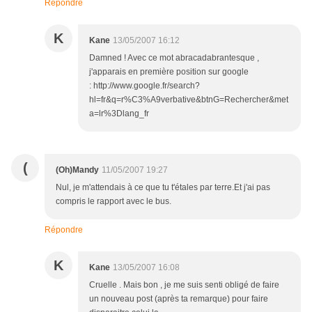
Répondre
K
Kane
13/05/2007 16:12
Damned ! Avec ce mot abracadabrantesque ,
j'apparais en première position sur google
: http://www.google.fr/search?
hl=fr&q=r%C3%A9verbative&btnG=Rechercher&met
a=lr%3Dlang_fr
(
(Oh)Mandy
11/05/2007 19:27
Nul, je m'attendais à ce que tu t'étales par terre.Et j'ai pas
compris le rapport avec le bus.
Répondre
K
Kane
13/05/2007 16:08
Cruelle . Mais bon , je me suis senti obligé de faire
un nouveau post (après ta remarque) pour faire