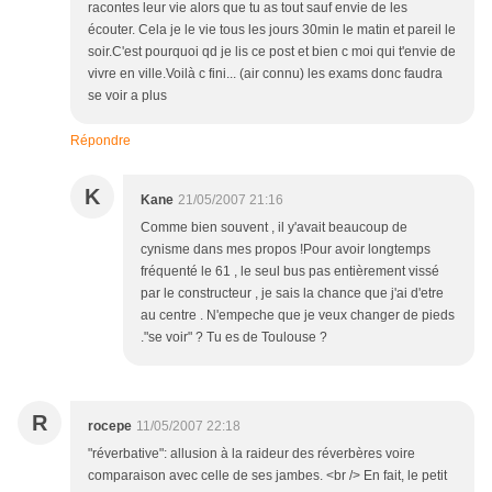
racontes leur vie alors que tu as tout sauf envie de les
écouter. Cela je le vie tous les jours 30min le matin et pareil le
soir.C'est pourquoi qd je lis ce post et bien c moi qui t'envie de
vivre en ville.Voilà c fini... (air connu) les exams donc faudra
se voir a plus
Répondre
K
Kane
21/05/2007 21:16
Comme bien souvent , il y'avait beaucoup de
cynisme dans mes propos !Pour avoir longtemps
fréquenté le 61 , le seul bus pas entièrement vissé
par le constructeur , je sais la chance que j'ai d'etre
au centre . N'empeche que je veux changer de pieds
."se voir" ? Tu es de Toulouse ?
R
rocepe
11/05/2007 22:18
"réverbative": allusion à la raideur des réverbères voire
comparaison avec celle de ses jambes. <br /> En fait, le petit