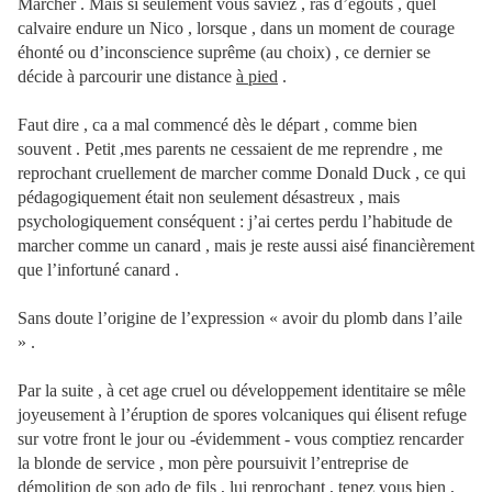
Marcher . Mais si seulement vous saviez , ras d’égouts , quel
calvaire endure un Nico , lorsque , dans un moment de courage
éhonté ou d’inconscience suprême (au choix) , ce dernier se
décide à parcourir une distance
à pied
.
Faut dire , ca a mal commencé dès le départ , comme bien
souvent . Petit ,mes parents ne cessaient de me reprendre , me
reprochant cruellement de marcher comme Donald Duck , ce qui
pédagogiquement était non seulement désastreux , mais
psychologiquement conséquent : j’ai certes perdu l’habitude de
marcher comme un canard , mais je reste aussi aisé financièrement
que l’infortuné canard .
Sans doute l’origine de l’expression « avoir du plomb dans l’aile
» .
Par la suite , à cet age cruel ou développement identitaire se mêle
joyeusement à l’éruption de spores volcaniques qui élisent refuge
sur votre front le jour ou -évidemment - vous comptiez rencarder
la blonde de service , mon père poursuivit l’entreprise de
démolition de son ado de fils , lui reprochant , tenez vous bien ,