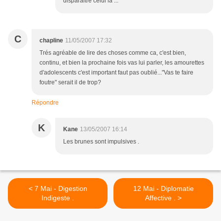
disparaitre celui la ...
C
chapline
11/05/2007 17:32
Trés agréable de lire des choses comme ca, c'est bien,
continu, et bien la prochaine fois vas lui parler, les amourettes
d'adolescents c'est important faut pas oublié..."Vas te faire
foutre" serait il de trop?
Répondre
K
Kane
13/05/2007 16:14
Les brunes sont impulsives .
< 7 Mai - Digestion
12 Mai - Diplomatie
Indigeste .
Affective . >