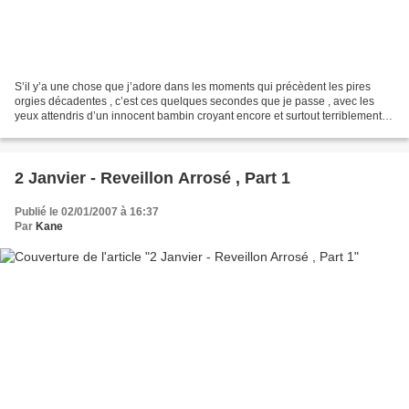
S’il y’a une chose que j’adore dans les moments qui précèdent les pires
orgies décadentes , c’est ces quelques secondes que je passe , avec les
yeux attendris d’un innocent bambin croyant encore et surtout terriblement
naïvement au père noël , dans la...
2 Janvier - Reveillon Arrosé , Part 1
Publié le 02/01/2007 à 16:37
Par
Kane