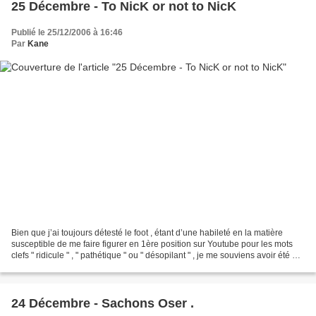
25 Décembre - To NicK or not to NicK
Publié le 25/12/2006 à 16:46
Par
Kane
Bien que j’ai toujours détesté le foot , étant d’une habileté en la matière
susceptible de me faire figurer en 1ère position sur Youtube pour les mots
clefs " ridicule " , " pathétique " ou " désopilant " , je me souviens avoir été un
peu moins médiocre...
24 Décembre - Sachons Oser .