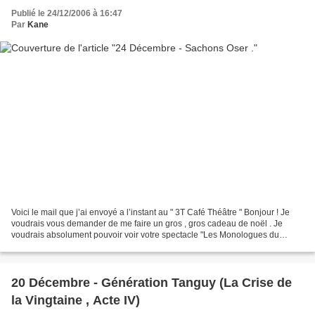
Publié le 24/12/2006 à 16:47
Par
Kane
Voici le mail que j’ai envoyé a l’instant au " 3T Café Théâtre " Bonjour ! Je
voudrais vous demander de me faire un gros , gros cadeau de noël . Je
voudrais absolument pouvoir voir votre spectacle "Les Monologues du
Vagin" ce lundi 25 , mardi 26 ou mercredi...
20 Décembre - Génération Tanguy (La Crise de
la Vingtaine , Acte IV)