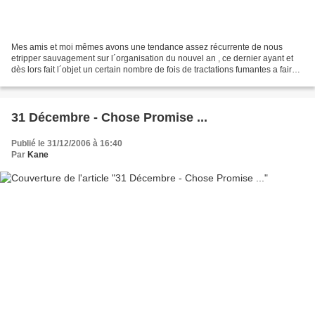
Mes amis et moi mêmes avons une tendance assez récurrente de nous
etripper sauvagement sur l´organisation du nouvel an , ce dernier ayant et
dès lors fait l´objet un certain nombre de fois de tractations fumantes a faire
passer les conflits d´intérêts...
31 Décembre - Chose Promise ...
Publié le 31/12/2006 à 16:40
Par
Kane