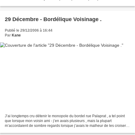
avant sa période Parkinsonienne...
29 Décembre - Bordélique Voisinage .
Publié le 29/12/2006 à 16:44
Par
Kane
J’ai longtemps cru détenir le monopole du bordel rue Palaprat , a tel point
que lorsque mon voisin ami - j’en avais plusieurs , mais la plupart
m’accordaient de sombre regards lorsque j’avais le malheur de les croiser
après une soirée somme toute bénigne...