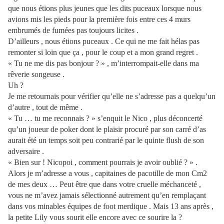
que nous étions plus jeunes que les dits puceaux lorsque nous
avions mis les pieds pour la première fois entre ces 4 murs
embrumés de fumées pas toujours licites .
D’ailleurs , nous étions puceaux . Ce qui ne me fait hélas pas
remonter si loin que ça , pour le coup et a mon grand regret .
« Tu ne me dis pas bonjour ? » , m’interrompait-elle dans ma
rêverie songeuse .
Uh ?
Je me retournais pour vérifier qu’elle ne s’adresse pas a quelqu’un
d’autre , tout de même .
« Tu … tu me reconnais ? » s’enquit le Nico , plus déconcerté
qu’un joueur de poker dont le plaisir procuré par son carré d’as
aurait été un temps soit peu contrarié par le quinte flush de son
adversaire .
« Bien sur ! Nicopoi , comment pourrais je avoir oublié ? » .
Alors je m’adresse a vous , capitaines de pacotille de mon Cm2
de mes deux … Peut être que dans votre cruelle méchanceté ,
vous ne m’avez jamais sélectionné autrement qu’en remplaçant
dans vos minables équipes de foot merdique . Mais 13 ans après ,
la petite Lily vous sourit elle encore avec ce sourire la ?