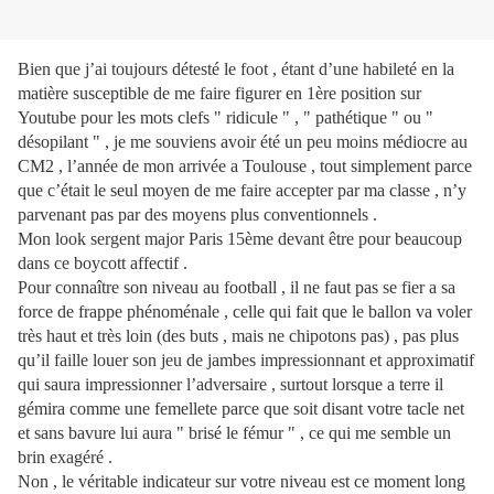
Bien que j’ai toujours détesté le foot , étant d’une habileté en la
matière susceptible de me faire figurer en 1ère position sur
Youtube pour les mots clefs " ridicule " , " pathétique " ou "
désopilant " , je me souviens avoir été un peu moins médiocre au
CM2 , l’année de mon arrivée a Toulouse , tout simplement parce
que c’était le seul moyen de me faire accepter par ma classe , n’y
parvenant pas par des moyens plus conventionnels .
Mon look sergent major Paris 15ème devant être pour beaucoup
dans ce boycott affectif .
Pour connaître son niveau au football , il ne faut pas se fier a sa
force de frappe phénoménale , celle qui fait que le ballon va voler
très haut et très loin (des buts , mais ne chipotons pas) , pas plus
qu’il faille louer son jeu de jambes impressionnant et approximatif
qui saura impressionner l’adversaire , surtout lorsque a terre il
gémira comme une femellete parce que soit disant votre tacle net
et sans bavure lui aura " brisé le fémur " , ce qui me semble un
brin exagéré .
Non , le véritable indicateur sur votre niveau est ce moment long