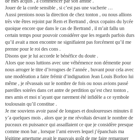
de mes acquis , a commencer par son amitié .
Jouer de la corde sensible , si c’est pas une vacherie …
Aussi prenions nous la direction de chez tonton , ou nous allions
très vite êtres rejoint par Rem et Bertrand , deux copains du lycée
quoique encore que dans le cas de Bertrand , il m’ait fallu un
certain temps pour pouvoir considérer que les regards parfois durs
qu’il avait a mon encontre ne signifiaient pas forcément qu’il me
prenne pour le roi des cons .
Disons que je lui accorde le bénéfice du doute .
Alors que nous luttions avec une véhémence non démentie pour
nous arroger le titre d’ivrognes de l’année , buvant pour cela avec
une modération a faire frémir d’indignation Jean Louis Borloo lui
même , je rêvassais sur le nombre de fois ou nous avions passé
pareilles soirées dans cet antre de perdition qu’est chez tonton ,
mes amis et moi n’ayant que rarement été infidèle a ce symbole
toulousain qu’il constitue .
Je me souviens avoir passé de longues et douloureuses minutes il
y’a quelques mois , alors que je me révoltais devant le nombre de
puceaux en puissance qui assaillaient ce que je considère presque
comme mon bar , lorsque l’ami envers lequel j’épanchais ma
légitime amertume avait le mauvais goût de me faire remarquer