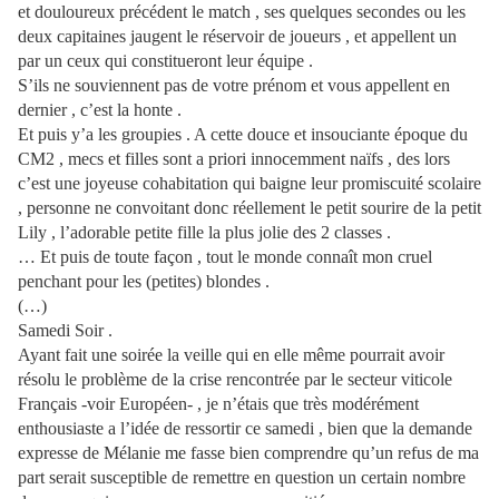
et douloureux précédent le match , ses quelques secondes ou les
deux capitaines jaugent le réservoir de joueurs , et appellent un
par un ceux qui constitueront leur équipe .
S’ils ne souviennent pas de votre prénom et vous appellent en
dernier , c’est la honte .
Et puis y’a les groupies . A cette douce et insouciante époque du
CM2 , mecs et filles sont a priori innocemment naïfs , des lors
c’est une joyeuse cohabitation qui baigne leur promiscuité scolaire
, personne ne convoitant donc réellement le petit sourire de la petit
Lily , l’adorable petite fille la plus jolie des 2 classes .
… Et puis de toute façon , tout le monde connaît mon cruel
penchant pour les (petites) blondes .
(…)
Samedi Soir .
Ayant fait une soirée la veille qui en elle même pourrait avoir
résolu le problème de la crise rencontrée par le secteur viticole
Français -voir Européen- , je n’étais que très modérément
enthousiaste a l’idée de ressortir ce samedi , bien que la demande
expresse de Mélanie me fasse bien comprendre qu’un refus de ma
part serait susceptible de remettre en question un certain nombre