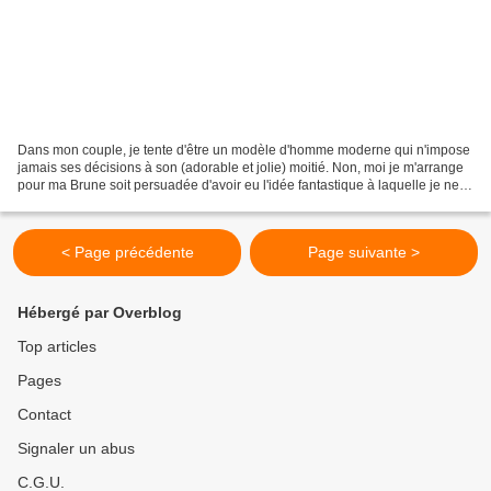
Dans mon couple, je tente d'être un modèle d'homme moderne qui n'impose
jamais ses décisions à son (adorable et jolie) moitié. Non, moi je m'arrange
pour ma Brune soit persuadée d'avoir eu l'idée fantastique à laquelle je ne
peux que souscrire. Cela d'autant...
< Page précédente
Page suivante >
Hébergé par Overblog
Top articles
Pages
Contact
Signaler un abus
C.G.U.