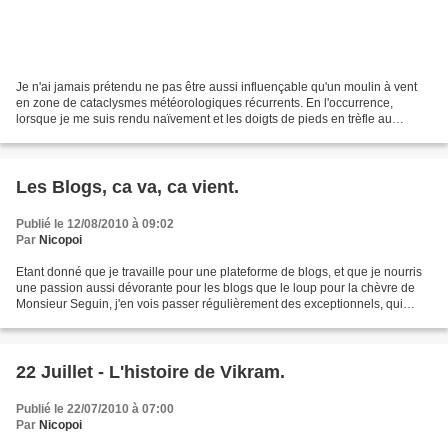
Je n'ai jamais prétendu ne pas être aussi influençable qu'un moulin à vent
en zone de cataclysmes météorologiques récurrents. En l'occurrence,
lorsque je me suis rendu naïvement et les doigts de pieds en trèfle au
cinéma pour voir un film récemment sorti,...
Les Blogs, ca va, ca vient.
Publié le 12/08/2010 à 09:02
Par
Nicopoi
Etant donné que je travaille pour une plateforme de blogs, et que je nourris
une passion aussi dévorante pour les blogs que le loup pour la chèvre de
Monsieur Seguin, j'en vois passer régulièrement des exceptionnels, qui
remplacent très vite des anciens...
22 Juillet - L'histoire de Vikram.
Publié le 22/07/2010 à 07:00
Par
Nicopoi