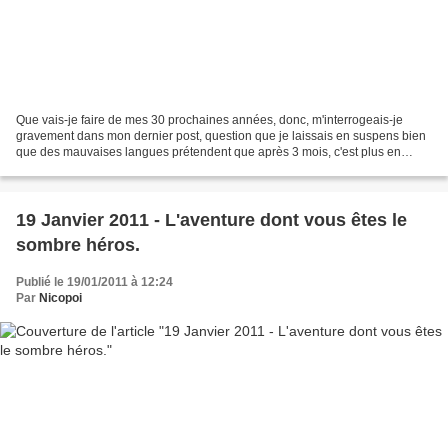
Que vais-je faire de mes 30 prochaines années, donc, m'interrogeais-je
gravement dans mon dernier post, question que je laissais en suspens bien
que des mauvaises langues prétendent que après 3 mois, c'est plus en
suspens mais en lévitation qu'il faudrait...
19 Janvier 2011 - L'aventure dont vous êtes le
sombre héros.
Publié le 19/01/2011 à 12:24
Par
Nicopoi