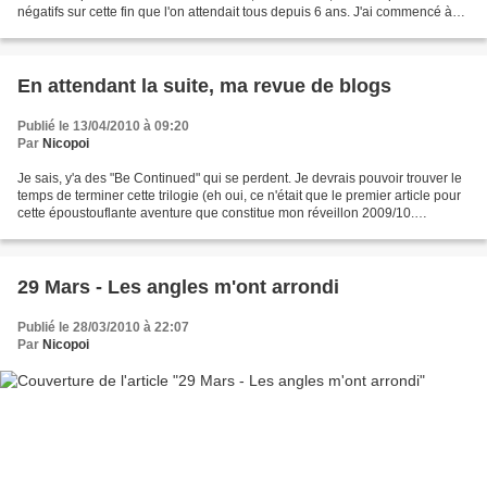
négatifs sur cette fin que l'on attendait tous depuis 6 ans. J'ai commencé à
regarder Lost une nuit d'insomnie,...
En attendant la suite, ma revue de blogs
Publié le 13/04/2010 à 09:20
Par
Nicopoi
Je sais, y'a des "Be Continued" qui se perdent. Je devrais pouvoir trouver le
temps de terminer cette trilogie (eh oui, ce n'était que le premier article pour
cette époustouflante aventure que constitue mon réveillon 2009/10.
Tremblez, les aminches) cette...
29 Mars - Les angles m'ont arrondi
Publié le 28/03/2010 à 22:07
Par
Nicopoi