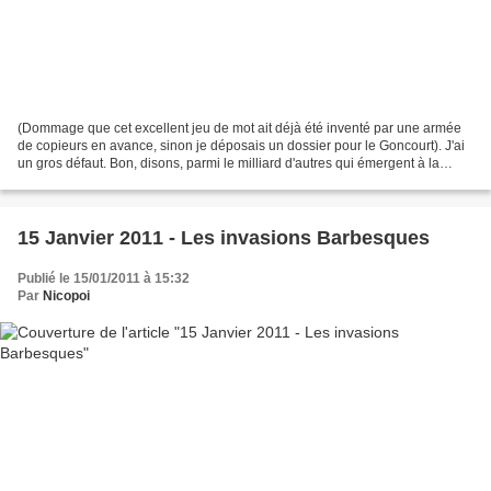
(Dommage que cet excellent jeu de mot ait déjà été inventé par une armée
de copieurs en avance, sinon je déposais un dossier pour le Goncourt). J'ai
un gros défaut. Bon, disons, parmi le milliard d'autres qui émergent à la
surface, parce que tel un iceberg,...
15 Janvier 2011 - Les invasions Barbesques
Publié le 15/01/2011 à 15:32
Par
Nicopoi