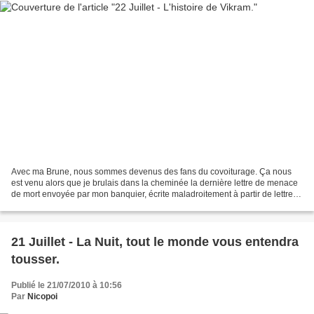
Avec ma Brune, nous sommes devenus des fans du covoiturage. Ça nous
est venu alors que je brulais dans la cheminée la dernière lettre de menace
de mort envoyée par mon banquier, écrite maladroitement à partir de lettres
coupées dans des magasines : "S...
21 Juillet - La Nuit, tout le monde vous entendra
tousser.
Publié le 21/07/2010 à 10:56
Par
Nicopoi