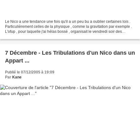
Le Nico a une tendance une fois qu'il a un peu bu a oublier certaines lois .
Particulièrement celles de la physique , comme la gravitation par exemple .
L'ofup , pour laquelle j'ai hélas bossé , organisait le vendredi soir des
soirées au Café Rex afin...
7 Décembre - Les Tribulations d'un Nico dans un
Appart ...
Publié le 07/12/2005 à 19:09
Par
Kane