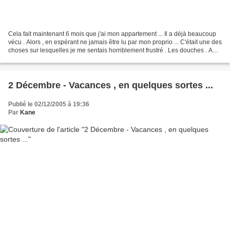
Cela fait maintenant 6 mois que j'ai mon appartement ... Il a déjà beaucoup
vécu . Alors , en espérant ne jamais être lu par mon proprio ... C'était une des
choses sur lesquelles je me sentais horriblement frustré . Les douches . A
Jean Jaurès , mon père...
2 Décembre - Vacances , en quelques sortes ...
Publié le 02/12/2005 à 19:36
Par
Kane