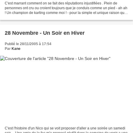
C'est marrant comment on se fait des réputations injustifiées . Plein de
personnes ont cru ou croient toujours que je conduis comme un pied - ah ah
! Un champion de karting comme moi ! - pour la simple et unique raison que
j'avais une manière assez particulière...
28 Novembre - Un Soir en Hiver
Publié le 28/11/2005 à 17:54
Par
Kane
C'est l'histoire d'un Nico qui se voit proposer d'aller a une soirée un samedi
soir ... Une amie de la fac m'a proposé plutôt dans la semaine de venir a une