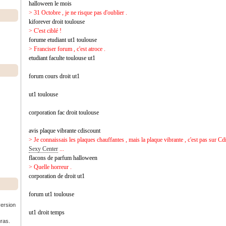
halloween le mois
> 31 Octobre , je ne risque pas d'oublier .
kiforever droit toulouse
> C'est ciblé !
forume etudiant ut1 toulouse
> Franciser forum , c'est atroce .
etudiant faculte toulouse ut1
forum cours droit ut1
ut1 toulouse
corporation fac droit toulouse
avis plaque vibrante cdiscount
> Je connaissais les plaques chauffantes , mais la plaque vibrante , c'est pas sur Cdi
Sexy Center
...
flacons de parfum halloween
> Quelle horreur .
corporation de droit ut1
forum ut1 toulouse
version
ut1 droit temps
uras.