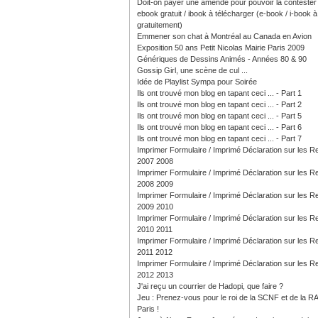
Doit-on payer une amende pour pouvoir la contester
ebook gratuit / ibook à télécharger (e-book / i-book à 
gratuitement)
Emmener son chat à Montréal au Canada en Avion
Exposition 50 ans Petit Nicolas Mairie Paris 2009
Génériques de Dessins Animés - Années 80 & 90
Gossip Girl, une scène de cul ...
Idée de Playlist Sympa pour Soirée
Ils ont trouvé mon blog en tapant ceci ... - Part 1
Ils ont trouvé mon blog en tapant ceci ... - Part 2
Ils ont trouvé mon blog en tapant ceci ... - Part 5
Ils ont trouvé mon blog en tapant ceci ... - Part 6
Ils ont trouvé mon blog en tapant ceci ... - Part 7
Imprimer Formulaire / Imprimé Déclaration sur les 
2007 2008
Imprimer Formulaire / Imprimé Déclaration sur les 
2008 2009
Imprimer Formulaire / Imprimé Déclaration sur les 
2009 2010
Imprimer Formulaire / Imprimé Déclaration sur les 
2010 2011
Imprimer Formulaire / Imprimé Déclaration sur les 
2011 2012
Imprimer Formulaire / Imprimé Déclaration sur les 
2012 2013
J'ai reçu un courrier de Hadopi, que faire ?
Jeu : Prenez-vous pour le roi de la SCNF et de la R
Paris !