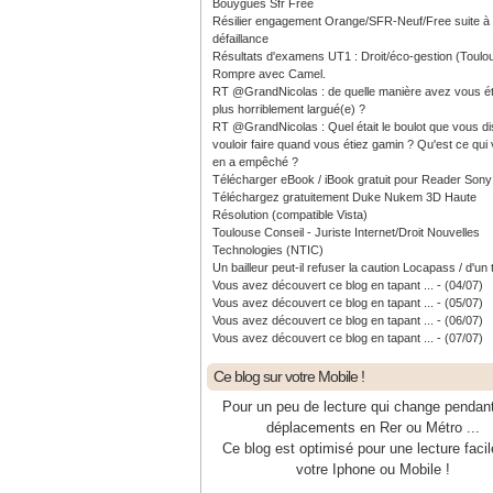
Bouygues Sfr Free
Résilier engagement Orange/SFR-Neuf/Free suite à
défaillance
Résultats d'examens UT1 : Droit/éco-gestion (Toulo
Rompre avec Camel.
RT @GrandNicolas : de quelle manière avez vous ét
plus horriblement largué(e) ?
RT @GrandNicolas : Quel était le boulot que vous di
vouloir faire quand vous étiez gamin ? Qu'est ce qui
en a empêché ?
Télécharger eBook / iBook gratuit pour Reader Sony
Téléchargez gratuitement Duke Nukem 3D Haute
Résolution (compatible Vista)
Toulouse Conseil - Juriste Internet/Droit Nouvelles
Technologies (NTIC)
Un bailleur peut-il refuser la caution Locapass / d'un 
Vous avez découvert ce blog en tapant ... - (04/07)
Vous avez découvert ce blog en tapant ... - (05/07)
Vous avez découvert ce blog en tapant ... - (06/07)
Vous avez découvert ce blog en tapant ... - (07/07)
Ce blog sur votre Mobile !
Pour un peu de lecture qui change pendan
déplacements en Rer ou Métro ...
Ce blog est optimisé pour une lecture facil
votre Iphone ou Mobile !