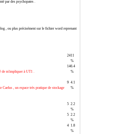
nté par des psychopates .
blog , ou plus précisément sur le fichier word reprenant
24
11
%
14
6.4
dé de m'impliquer à UT1 .
%
9
4.1
le Caelus , un espace très pratique de stockage
%
5
2.2
%
5
2.2
%
4
1.8
%