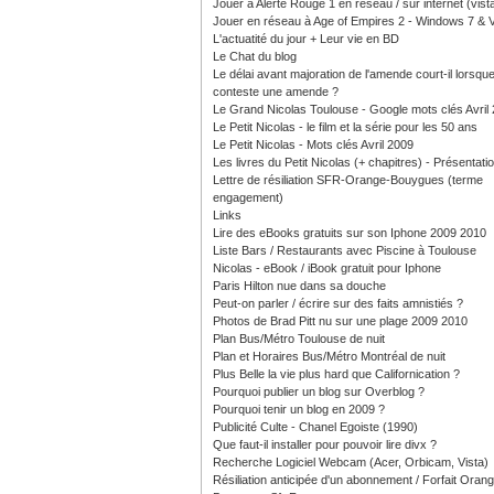
Jouer à Alerte Rouge 1 en réseau / sur internet (vist
Jouer en réseau à Age of Empires 2 - Windows 7 & V
L'actuatité du jour + Leur vie en BD
Le Chat du blog
Le délai avant majoration de l'amende court-il lorsque
conteste une amende ?
Le Grand Nicolas Toulouse - Google mots clés Avril
Le Petit Nicolas - le film et la série pour les 50 ans
Le Petit Nicolas - Mots clés Avril 2009
Les livres du Petit Nicolas (+ chapitres) - Présentati
Lettre de résiliation SFR-Orange-Bouygues (terme
engagement)
Links
Lire des eBooks gratuits sur son Iphone 2009 2010
Liste Bars / Restaurants avec Piscine à Toulouse
Nicolas - eBook / iBook gratuit pour Iphone
Paris Hilton nue dans sa douche
Peut-on parler / écrire sur des faits amnistiés ?
Photos de Brad Pitt nu sur une plage 2009 2010
Plan Bus/Métro Toulouse de nuit
Plan et Horaires Bus/Métro Montréal de nuit
Plus Belle la vie plus hard que Californication ?
Pourquoi publier un blog sur Overblog ?
Pourquoi tenir un blog en 2009 ?
Publicité Culte - Chanel Egoiste (1990)
Que faut-il installer pour pouvoir lire divx ?
Recherche Logiciel Webcam (Acer, Orbicam, Vista)
Résiliation anticipée d'un abonnement / Forfait Oran