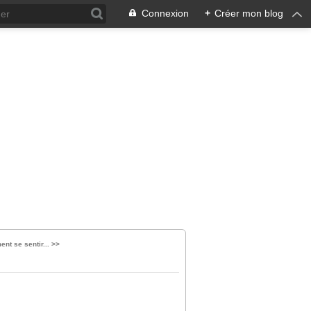
Connexion
+
Créer mon blog
nt se sentir... >>