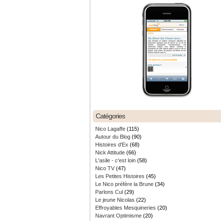
Catégories
Nico Lagaffe
(115)
Autour du Blog
(90)
Histoires d'Ex
(68)
Nick Attitude
(66)
L'asile - c'est loin
(58)
Nico TV
(47)
Les Petites Histoires
(45)
Le Nico préfère la Brune
(34)
Parlons Cul
(29)
Le jeune Nicolas
(22)
Effroyables Mesquineries
(20)
Navrant Optimisme
(20)