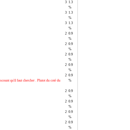
3
1.3
%
3
1.3
%
3
1.3
%
2
0.9
%
2
0.9
%
2
0.9
%
2
0.9
%
2
0.9
scount qu'il faut chercher . Plutot du coté du
%
2
0.9
%
2
0.9
%
2
0.9
%
2
0.9
%