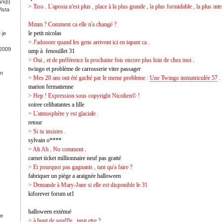
a/xp)
> Tsss . L'aposia n'est plus , place à la plus grande , la plus formidable , la plus in
ista
Mmm ? Comment ca elle n'a changé ?
le petit nicolas
 je
> J'adooore quand les gens arrivent ici en tapant ca .
 2009
ump à fenouillet 31
> Oui , et de préférence la prochaine fois encore plus loin de chez moi .
twingo et problème de carrosserie vitre passager
on
> Mes 20 ans ont été gaché par le meme probleme :
Une Twingo immatriculée 57
.
marion fermatienne
> Hep ! Expression sous copyright Nicolien© !
soiree celibatantes a lille
> L'atmosphère y est glaciale .
retour
> Si tu insistes .
sylvain o****
> Ah Ah . No comment .
carnet ticket millionnaire neuf pas gratté
> Et pourquoi pas gagnants , tant qu'a faire ?
fabriquer un piège a araignée halloween
> Demande à Mary-Jane si elle est disponible le 31
kiforever forum ut1
halloween exténué
ge
> à bout de souffle , peut etre ?