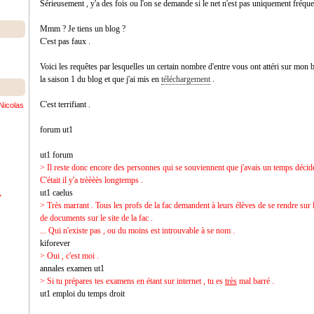
Sérieusement , y'a des fois
ou l'on se demande si le net n'est pas uniquement fréque
Mmm ? Je tiens un blog ?
C'est pas faux .
Voici les requêtes par lesquelles un certain nombre d'entre vous ont attéri sur mon 
la saison 1 du blog et que j'ai mis en
téléchargement
.
C'est terrifiant .
Nicolas
forum ut1
ut1 forum
> Il reste donc encore des personnes qui se souviennent que j'avais un temps déci
C'était il y'a trèèèès longtemps .
ut1 caelus
.
> Très marrant . Tous les profs de la fac demandent à leurs élèves de se rendre sur 
de documents sur le site de la fac .
... Qui n'existe pas , ou du moins est introuvable à se nom .
kiforever
> Oui , c'est moi .
annales examen ut1
> Si tu prépares tes examens en étant sur internet , tu es
très
mal barré .
ut1 emploi du temps droit