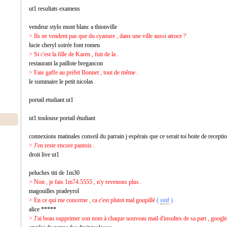
ut1 resultats examens
vendeur stylo mont blanc a thionville
> Ils ne vendent pas que du cyanure , dans une ville aussi atroce ?
lucie cheryl soirée font romeu
> Si c'est la fille de Karen , fuit de la .
restaurant la paillote bregancon
> Fais gaffe au préfet Bonnet , tout de même .
le summaire le petit nicolas
portail etudiant ut1
ut1 toulouse portail étudiant
connexions matinales conseil du parrain j espèrais que ce serait toi boite de recepti
> J'en reste encore pantois .
droit live ut1
peluches titi de 1m30
> Non , je fais 1m74.5555 , n'y revenons plus .
magouilles pradeyrol
> En ce qui me concerne , ca c'est plutot mal goupillé
(
snif
)
alice *****
> J'ai beau supprimer son nom à chaque nouveau mail d'insultes de sa part , google 