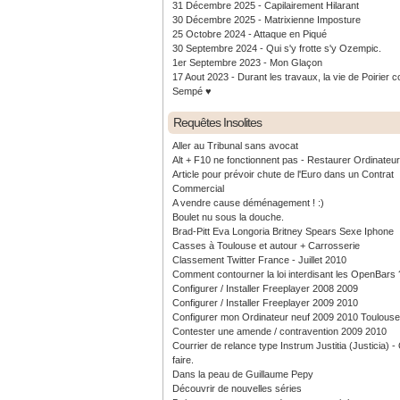
31 Décembre 2025 - Capilairement Hilarant
30 Décembre 2025 - Matrixienne Imposture
25 Octobre 2024 - Attaque en Piqué
30 Septembre 2024 - Qui s'y frotte s'y Ozempic.
1er Septembre 2023 - Mon Glaçon
17 Aout 2023 - Durant les travaux, la vie de Poirier c
Sempé ♥️
Requêtes Insolites
Aller au Tribunal sans avocat
Alt + F10 ne fonctionnent pas - Restaurer Ordinateu
Article pour prévoir chute de l'Euro dans un Contrat
Commercial
A vendre cause déménagement ! :)
Boulet nu sous la douche.
Brad-Pitt Eva Longoria Britney Spears Sexe Iphone
Casses à Toulouse et autour + Carrosserie
Classement Twitter France - Juillet 2010
Comment contourner la loi interdisant les OpenBars 
Configurer / Installer Freeplayer 2008 2009
Configurer / Installer Freeplayer 2009 2010
Configurer mon Ordinateur neuf 2009 2010 Toulouse
Contester une amende / contravention 2009 2010
Courrier de relance type Instrum Justitia (Justicia) 
faire.
Dans la peau de Guillaume Pepy
Découvrir de nouvelles séries