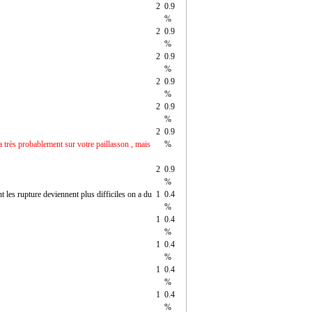
2
0.9
%
2
0.9
%
2
0.9
%
2
0.9
%
2
0.9
%
2
0.9
a très probablement sur votre paillasson , mais
%
2
0.9
%
 les rupture deviennent plus difficiles on a du
1
0.4
%
1
0.4
%
1
0.4
%
1
0.4
%
1
0.4
%