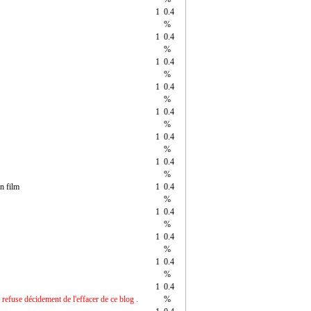
1
0.4
%
1
0.4
%
1
0.4
%
1
0.4
%
1
0.4
%
1
0.4
%
1
0.4
%
on film
1
0.4
%
1
0.4
%
1
0.4
%
1
0.4
%
1
0.4
refuse décidement de l'effacer de ce blog .
%