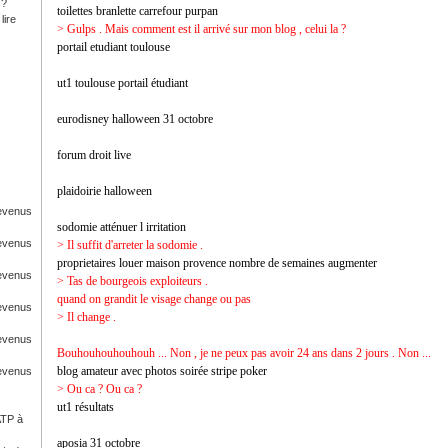
 ?
toilettes branlette carrefour purpan
lire
> Gulps . Mais comment est il arrivé sur mon blog , celui la ?
portail etudiant toulouse
ut1 toulouse portail étudiant
eurodisney halloween 31 octobre
forum droit live
plaidoirie halloween
Revenus
sodomie atténuer l irritation
Revenus
> Il suffit d'arreter la sodomie .
proprietaires louer maison provence nombre de semaines augmenter
Revenus
> Tas de bourgeois exploiteurs .
quand on grandit le visage change ou pas
Revenus
> Il change .
Revenus
Bouhouhouhouhouh ... Non , je ne peux pas avoir 24 ans dans 2 jours . Non ...
blog amateur avec photos soirée stripe poker
Revenus
> Ou ca ? Ou ca ?
ut1 résultats
ATP à
aposia 31 octobre