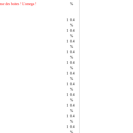
tense des boites ! L'omega !
%
1
0.4
%
1
0.4
%
1
0.4
%
1
0.4
%
1
0.4
%
1
0.4
%
1
0.4
%
1
0.4
%
1
0.4
%
1
0.4
%
1
0.4
%