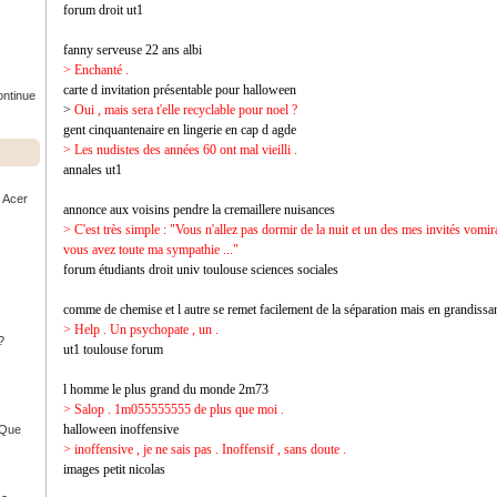
forum droit ut1
fanny serveuse 22 ans albi
> Enchanté .
carte d invitation présentable pour halloween
ontinue
>
Oui , mais sera t'elle recyclable pour noel ?
gent cinquantenaire en lingerie en cap d agde
> Les nudistes des années 60 ont mal vieilli .
annales ut1
r Acer
annonce aux voisins pendre la cremaillere nuisances
> C'est très simple : "Vous n'allez pas dormir de la nuit et un des mes invités vomir
vous avez toute ma sympathie ..."
forum étudiants droit univ toulouse sciences sociales
comme de chemise et l autre se remet facilement de la séparation mais en grandissant
> Help . Un psychopate , un .
?
ut1 toulouse forum
l homme le plus grand du monde 2m73
> Salop . 1m055555555 de plus que moi .
halloween inoffensive
- Que
> inoffensive , je ne sais pas . Inoffensif , sans doute .
images petit nicolas