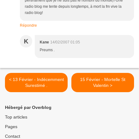
pertinament que je ne suis pas le nombril du monde)?Une
radio blog me tente depuis longtemps, à mort la fm vive la
radio blog!
Répondre
K
Kane
14/02/2007 01:05
Preums .
< 13 Février - Indécemment
15 Février - Mortelle St
Surestimé .
Valentin >
Hébergé par Overblog
Top articles
Pages
Contact