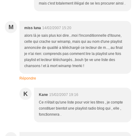
mais c'est totalement illégal de se les procurer ainsi .
M
miss luna
14/02/2007 15:20
alors là je sais plus koi dire...moi l'inconditionnelle d'itoune,
celle qui crache sur winamp, mais qui au nom d'une playlist
annoncée de qualité a téléchargé ce lecteur de m..., au final
je n'ai rien: comprends pas comment lire la playlist une fois
playlist et lecteur téléchargés...bouh !je ve une liste des
chansons ! et à mort winamp !merki !
Répondre
K
Kane
15/02/2007 19:16
Ce n'était qu'une liste pour voir les titres , je compte
constituer bientot une playlist radio blog qui , elle ,
fonctionnera .