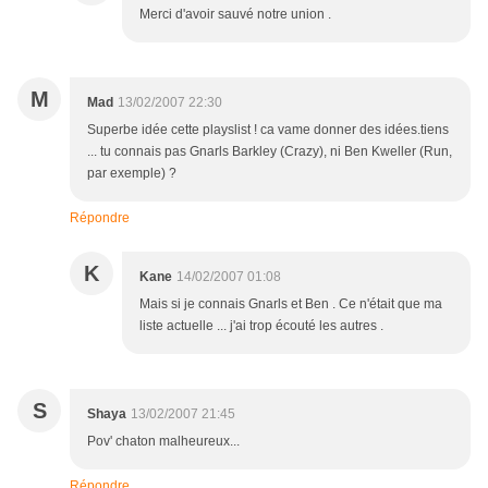
Merci d'avoir sauvé notre union .
M
Mad
13/02/2007 22:30
Superbe idée cette playslist ! ca vame donner des idées.tiens
... tu connais pas Gnarls Barkley (Crazy), ni Ben Kweller (Run,
par exemple) ?
Répondre
K
Kane
14/02/2007 01:08
Mais si je connais Gnarls et Ben . Ce n'était que ma
liste actuelle ... j'ai trop écouté les autres .
S
Shaya
13/02/2007 21:45
Pov' chaton malheureux...
Répondre