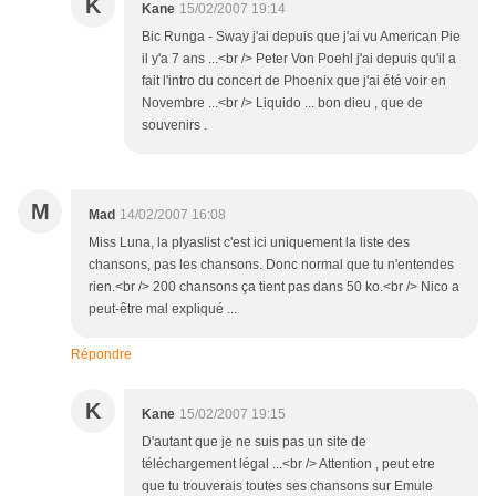
K
Kane
15/02/2007 19:14
Bic Runga - Sway j'ai depuis que j'ai vu American Pie
il y'a 7 ans ...<br /> Peter Von Poehl j'ai depuis qu'il a
fait l'intro du concert de Phoenix que j'ai été voir en
Novembre ...<br /> Liquido ... bon dieu , que de
souvenirs .
M
Mad
14/02/2007 16:08
Miss Luna, la plyaslist c'est ici uniquement la liste des
chansons, pas les chansons. Donc normal que tu n'entendes
rien.<br /> 200 chansons ça tient pas dans 50 ko.<br /> Nico a
peut-être mal expliqué ...
Répondre
K
Kane
15/02/2007 19:15
D'autant que je ne suis pas un site de
téléchargement légal ...<br /> Attention , peut etre
que tu trouverais toutes ses chansons sur Emule