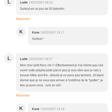
L
Ludie
14/02/2007 09:32
Surtout en ce jour de St Valentin!
Répondre
K
Kane
15/02/2007 19:17
Surtout !
L
Ludie
14/02/2007 08:27
Mon cher petit Nico,<br /> Effectivement je n'ai même pas osé
ouvrir cette playlist juste parce que je suis sûre que je vais y
trouver Mike and the...désolé je ne peux pas terminé...Et étant
donné que je ne veux pas arriver à l'extrême de te "quitter", je
fais ça pour nous...sois en sûr!
Répondre
K
Kane
15/02/2007 19:18