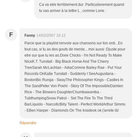
Ca va etre terriblement dur .Particulierement quand
tu vas arriver à la lettre L , comme Lorie .
F
Fanny
14/02/2007 16:12
Parce que la playlist renvoie aux chansons sur ton ordi...En
tout cas, si tu as des gouts de merde... moi aussi :Djuste pour
etre sur que tu les as:Dixie Chicks - I'm Not Ready To Make
NiceK.T. Tunstall - Big Black Horse And The Cherry
TreeSarah McLachlan - AdiaCorinne Bailey Rae - Put Your
Records OnKatie Tunstall - Suddenly I SeeAugustana -
BostonBic Runga - SwayThe Philosopher Kings - Castles In
The SandPeter Von Poehl - Story Of The ImpossibleDamien
Rice - The Blowers DaughterChumbawamba -
TubthumpingSnow Patrol - Set The Fire To The Third
BarLiquido - NarcoticBilly Talent - Perfect WorldArthur Simms
- EBen Harper - Diamonds On The Insideok ok j'arrete là!
Répondre