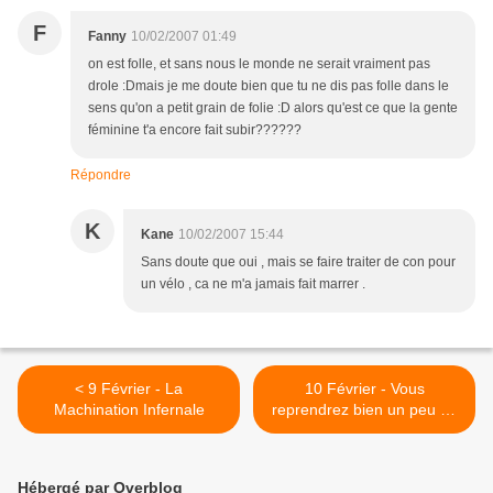
F
Fanny
10/02/2007 01:49
on est folle, et sans nous le monde ne serait vraiment pas
drole :Dmais je me doute bien que tu ne dis pas folle dans le
sens qu'on a petit grain de folie :D alors qu'est ce que la gente
féminine t'a encore fait subir??????
Répondre
K
Kane
10/02/2007 15:44
Sans doute que oui , mais se faire traiter de con pour
un vélo , ca ne m'a jamais fait marrer .
< 9 Février - La
10 Février - Vous
Machination Infernale
reprendrez bien un peu de
foufoune ? >
Hébergé par Overblog