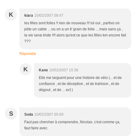
K
kiara
10/02/2007 08:47
les filles sont folles !! rien de nouveau !!! lol oui , parfois on
pète un cable ... ou on a un ti' grain de folie ... mais sans ça ,
la vie serai triste !!!! alors qu'est ce que les filles ton encore fait
???
Répondre
K
Kane
10/02/2007 15:36
Elle me larguent pour une histoire de vélo (... et de
confiance , et de déception , et de trahison , et de
dégout , et de ... ect )
S
Soda
10/02/2007 05:09
Faut pas chercher à comprendre, Nicolas. c'est comme ça,
faut faire avec.