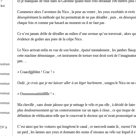
Et je manquais de finir dans la Garonne quand mon vélo déraillait 100 mètres plus 
 ?
lire
Commence alors l’aventure du Nico , la peur au ventre , les yeux exorbités et rivés 
désespérément la méthode qui lui permettrait de ne pas dérailler , puis , en désespoir
chaque fois et comme par hasard au moment ou il ne faut pas .
Ce n’est jamais drôle de dérailler au milieu d’une avenue qu’on traversait , alors qu
évidence de goûter aux joies de la crêpe Nico .
Le Nico arrivait enfin en vue de son boulot , épuisé mentalement , les jambes flasque
cette machine démoniaque , cet instrument de torture tout droit sorti de l’imaginatio
jam….
Revenus
« Craacdjjjiblim ! Crac ! »
Revenus
Oulà , je crois que je me laisser aller à un léger hurlement
, songea le Nico en un
Revenus
Revenus
« Ouuuuuuuaiiiiiiillllle ! » .
Revenus
Ma cheville , sans doute jalouse que je ménage le vélo et pas elle , à décidé de faire
plus douloureusement qu’un contorsionniste sur un tapis à clous , ce qui risque de
Revenus
définition de rééducation telle que le concevait le docteur qui m’avait pronostiqué u
C’est ainsi que les voitures qui longèrent le canal , ce mercredi matin là , eurent l’
ATP à
un pied , les larmes aux yeux et donnant des noms d’oiseaux au vélo sur lequel il s