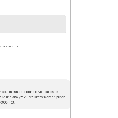
's All About... >>
l instant et si c'était le vélo du fils de
r faire une analyze ADN? Directement en prison,
 20000FRS.