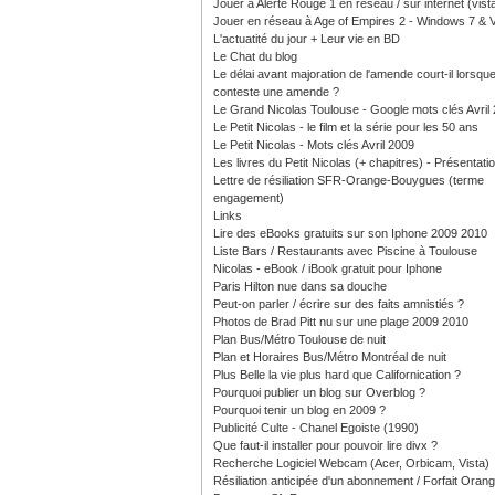
Jouer à Alerte Rouge 1 en réseau / sur internet (vist
Jouer en réseau à Age of Empires 2 - Windows 7 & V
L'actuatité du jour + Leur vie en BD
Le Chat du blog
Le délai avant majoration de l'amende court-il lorsque
conteste une amende ?
Le Grand Nicolas Toulouse - Google mots clés Avril
Le Petit Nicolas - le film et la série pour les 50 ans
Le Petit Nicolas - Mots clés Avril 2009
Les livres du Petit Nicolas (+ chapitres) - Présentati
Lettre de résiliation SFR-Orange-Bouygues (terme
engagement)
Links
Lire des eBooks gratuits sur son Iphone 2009 2010
Liste Bars / Restaurants avec Piscine à Toulouse
Nicolas - eBook / iBook gratuit pour Iphone
Paris Hilton nue dans sa douche
Peut-on parler / écrire sur des faits amnistiés ?
Photos de Brad Pitt nu sur une plage 2009 2010
Plan Bus/Métro Toulouse de nuit
Plan et Horaires Bus/Métro Montréal de nuit
Plus Belle la vie plus hard que Californication ?
Pourquoi publier un blog sur Overblog ?
Pourquoi tenir un blog en 2009 ?
Publicité Culte - Chanel Egoiste (1990)
Que faut-il installer pour pouvoir lire divx ?
Recherche Logiciel Webcam (Acer, Orbicam, Vista)
Résiliation anticipée d'un abonnement / Forfait Oran