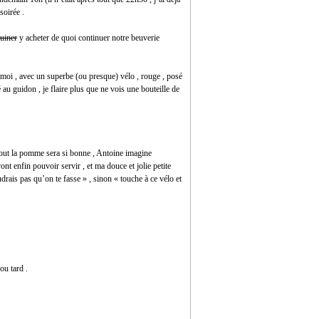
soirée .
uiner
y acheter de quoi continuer notre beuverie
moi , avec un superbe (ou presque) vélo , rouge , posé
au guidon , je flaire plus que ne vois une bouteille de
.
tout la pomme sera si bonne , Antoine imagine
t enfin pouvoir servir , et ma douce et jolie petite
drais pas qu’on te fasse » , sinon « touche à ce vélo et
ou tard .