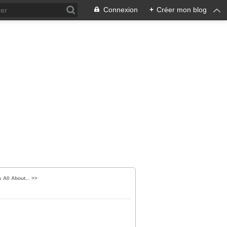
Connexion
+
Créer mon blog
's All About... >>