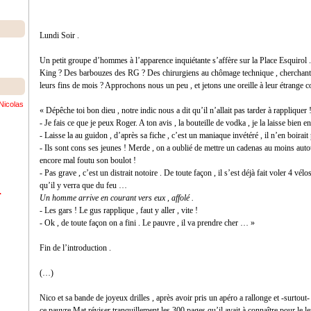
Lundi Soir .
Un petit groupe d’hommes à l’apparence inquiétante s’affère sur la Place Esquirol .
King ? Des barbouzes des RG ? Des chirurgiens au chômage technique , cherchant p
leurs fins de mois ? Approchons nous un peu , et jetons une oreille à leur étrange 
Nicolas
« Dépêche toi bon dieu , notre indic nous a dit qu’il n’allait pas tarder à rappliquer 
- Je fais ce que je peux Roger. A ton avis , la bouteille de vodka , je la laisse bien en
- Laisse la au guidon , d’après sa fiche , c’est un maniaque invétéré , il n’en boirait 
- Ils sont cons ses jeunes ! Merde , on a oublié de mettre un cadenas au moins autour
encore mal foutu son boulot !
- Pas grave , c’est un distrait notoire . De toute façon , il s’est déjà fait voler 4 vél
qu’il y verra que du feu …
.
Un homme arrive en courant vers eux , affolé .
- Les gars ! Le gus rapplique , faut y aller , vite !
- Ok , de toute façon on a fini . Le pauvre , il va prendre cher … »
Fin de l’introduction .
(…)
Nico et sa bande de joyeux drilles , après avoir pris un apéro a rallonge et -surtout-
ce pauvre Mat réviser tranquillement les 300 pages qu’il avait à connaître pour le le