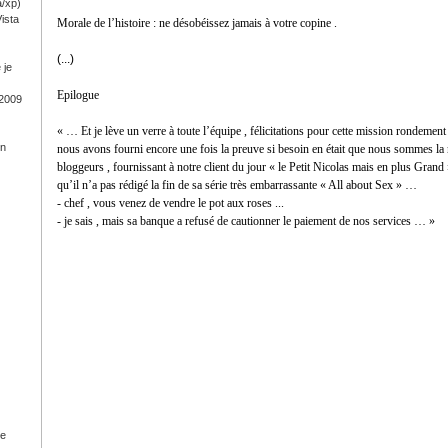
a/xp)
ista
Morale de l’histoire : ne désobéissez jamais à votre copine .
(...)
 je
Epilogue
 2009
« … Et je lève un verre à toute l’équipe , félicitations pour cette mission rondement
on
nous avons fourni encore une fois la preuve si besoin en était que nous sommes la m
bloggeurs , fournissant à notre client du jour « le Petit Nicolas mais en plus Grand 
qu’il n’a pas rédigé la fin de sa série très embarrassante « All about Sex » …
- chef , vous venez de vendre le pot aux roses ...
- je sais , mais sa banque a refusé de cautionner le paiement de nos services … »
ge