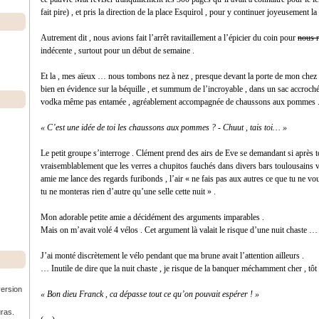
fait pire) , et pris la direction de la place Esquirol , pour y continuer joyeusement la 
Autrement dit , nous avions fait l’arrêt ravitaillement a l’épicier du coin pour
nous r
indécente , surtout pour un début de semaine .
Et la , mes aïeux … nous tombons nez à nez , presque devant la porte de mon chez 
bien en évidence sur la béquille , et summum de l’incroyable , dans un sac accroché 
vodka même pas entamée , agréablement accompagnée de chaussons aux pommes 
« C’est une idée de toi les chaussons aux pommes ? - Chuut , tais toi… »
Le petit groupe s’interroge . Clément prend des airs de Eve se demandant si après 
vraisemblablement que les verres a chupitos fauchés dans divers bars toulousains von
amie me lance des regards furibonds , l’air « ne fais pas aux autres ce que tu ne vou
tu ne monteras rien d’autre qu’une selle cette nuit » .
Mon adorable petite amie a décidément des arguments imparables .
Mais on m’avait volé 4 vélos . Cet argument là valait le risque d’une nuit chaste …
J’ai monté discrètement le vélo pendant que ma brune avait l’attention ailleurs .
… Inutile de dire que la nuit chaste , je risque de la banquer méchamment cher , tôt 
version
« Bon dieu Franck , ca dépasse tout ce qu’on pouvait espérer ! »
uras.