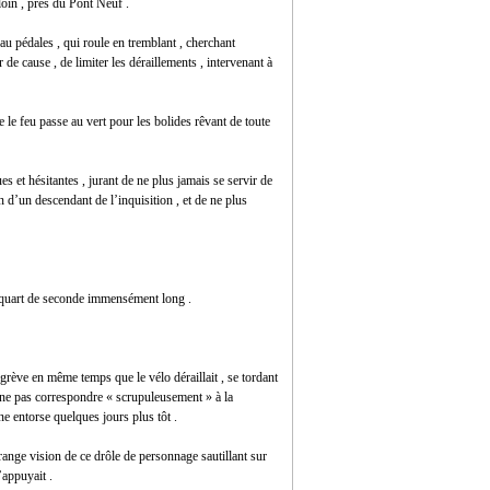
loin , près du Pont Neuf .
au pédales , qui roule en tremblant , cherchant
 de cause , de limiter les déraillements , intervenant à
e le feu passe au vert pour les bolides rêvant de toute
s et hésitantes , jurant de ne plus jamais se servir de
n d’un descendant de l’inquisition , et de ne plus
 quart de seconde immensément long .
 grève en même temps que le vélo déraillait , se tordant
 ne pas correspondre « scrupuleusement » à la
ne entorse quelques jours plus tôt .
étrange vision de ce drôle de personnage sautillant sur
’appuyait .