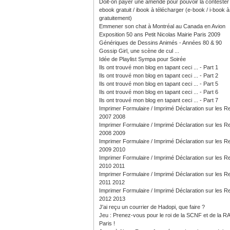
Doit-on payer une amende pour pouvoir la contester
ebook gratuit / ibook à télécharger (e-book / i-book à 
gratuitement)
Emmener son chat à Montréal au Canada en Avion
Exposition 50 ans Petit Nicolas Mairie Paris 2009
Génériques de Dessins Animés - Années 80 & 90
Gossip Girl, une scène de cul ...
Idée de Playlist Sympa pour Soirée
Ils ont trouvé mon blog en tapant ceci ... - Part 1
Ils ont trouvé mon blog en tapant ceci ... - Part 2
Ils ont trouvé mon blog en tapant ceci ... - Part 5
Ils ont trouvé mon blog en tapant ceci ... - Part 6
Ils ont trouvé mon blog en tapant ceci ... - Part 7
Imprimer Formulaire / Imprimé Déclaration sur les 
2007 2008
Imprimer Formulaire / Imprimé Déclaration sur les 
2008 2009
Imprimer Formulaire / Imprimé Déclaration sur les 
2009 2010
Imprimer Formulaire / Imprimé Déclaration sur les 
2010 2011
Imprimer Formulaire / Imprimé Déclaration sur les 
2011 2012
Imprimer Formulaire / Imprimé Déclaration sur les 
2012 2013
J'ai reçu un courrier de Hadopi, que faire ?
Jeu : Prenez-vous pour le roi de la SCNF et de la R
Paris !