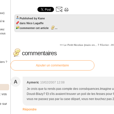
use)
Published by Kane
é le
dans
Nico Lagaffe
commenter cet article
…
siez
 vous
<< Le Petit Nicolas (mais en...
7 Février - It
commentaires
tiers ?
Ajouter un commentaire
A
Aymeric
10/02/2007 12:08
Je crois que tu rends pas compte des conséquences.Imagine un seu
t vos
Doust-Blazy? Et s'ils avaient trouver un poil de tes fesses pou
vous ne passez pas par la case départ, vous nen touchez pas
e sur
Répondre