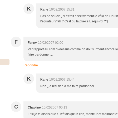
K
Kane
10/02/2007 15:31
Pas de soucis , si c'était effectivement le vélo de Dous
l'équateur ("ah ? c'est ou la pla-ce Es-qui-rol ?")
F
Fanny
10/02/2007 02:00
Par rapport au com ci-dessus:comme on doit surment encore le di
faire pardonner....
Répondre
K
Kane
10/02/2007 15:44
Non , je n'ai rien a me faire pardonner .
C
Chapline
10/02/2007 00:13
Et si je te disais que tu n'étais qu'un con, menteur et malhonete