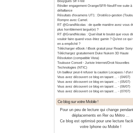
Bouygues Sfr Free
Résilier engagement Orange/SFR-Neuf/Free suite à
défaillance
Résultats d'examens UT1 : Droit/éco-gestion (Toulo
Rompre avec Camel.
RT @GrandNicolas : de quelle manière avez vous ét
plus horriblement largué(e) ?
RT @GrandNicolas : Quel était le boulot que vous di
vouloir faire quand vous étiez gamin ? Qu'est ce qui
en a empêché ?
Télécharger eBook / iBook gratuit pour Reader Sony
Téléchargez gratuitement Duke Nukem 3D Haute
Résolution (compatible Vista)
Toulouse Conseil - Juriste Internet/Droit Nouvelles
Technologies (NTIC)
Un bailleur peut-il refuser la caution Locapass / d'un 
Vous avez découvert ce blog en tapant ... - (04/07)
Vous avez découvert ce blog en tapant ... - (05/07)
Vous avez découvert ce blog en tapant ... - (06/07)
Vous avez découvert ce blog en tapant ... - (07/07)
Ce blog sur votre Mobile !
Pour un peu de lecture qui change pendan
déplacements en Rer ou Métro ...
Ce blog est optimisé pour une lecture facil
votre Iphone ou Mobile !