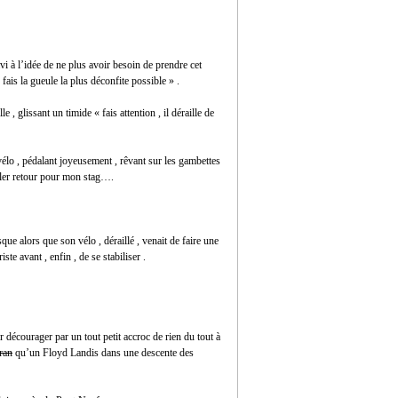
avi à l’idée de ne plus avoir besoin de prendre cet
fais la gueule la plus déconfite possible » .
 , glissant un timide « fais attention , il déraille de
vélo , pédalant joyeusement , rêvant sur les gambettes
aller retour pour mon stag….
ue alors que son vélo , déraillé , venait de faire une
te avant , enfin , de se stabiliser .
r décourager par un tout petit accroc de rien du tout à
ran
qu’un Floyd Landis dans une descente des