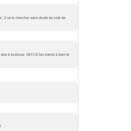
te , il va le chercher sans doute du coté de
re à toulouse: SEC!:S t'as interet à bien te
?