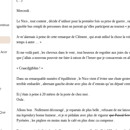
(…)
Mercredi .
Le Nico , tout content , décide d’utiliser pour la première fois sa prise de guerre , r
ontinue
ignoble bus rempli de personnes dont on jurerait qu’elles participent au tournoi « je 
Je m’alarmais à peine de cette remarque de Clément , qui avait utilisé la chose la veille
temps à autre … »
r Acer
Et me voilà parti , les cheveux dans le vent , tout heureux de regoûter aux joies du 
que j’allais a nouveau pouvoir me faire à raison de l’heure que je consacrerais en 
« Craacdjjjiblim ! »
Dans un remarquable numéro d’équilibriste , le Nico vient d’éviter une chute grotesq
terrible embardée , alternant gauche-droite avec plus de d’entrain qu’un député centris
?
Et j’étais à peine à 20 mètres de la porte de chez moi .
Oula .
Allons bon . Nullement découragé , je repartais de plus belle , refusant de me laisse
- Que
ma
legendary
bonne humeur , et je re pédalais avec plus de vigueur
que Pascal Sev
Pyrénées , les piqûres en moins mais le café en plus donc ca compense .