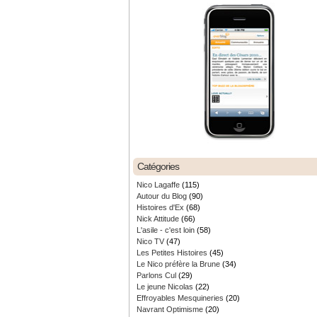
Catégories
Nico Lagaffe
(115)
Autour du Blog
(90)
Histoires d'Ex
(68)
Nick Attitude
(66)
L'asile - c'est loin
(58)
Nico TV
(47)
Les Petites Histoires
(45)
Le Nico préfère la Brune
(34)
Parlons Cul
(29)
Le jeune Nicolas
(22)
Effroyables Mesquineries
(20)
Navrant Optimisme
(20)