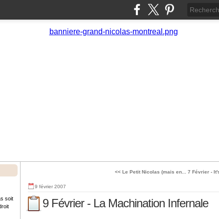
<< Le Petit Nicolas (mais en...
7 Février - It
9 février 2007
s soit
9 Février - La Machination Infernale
roit