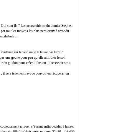
 Qui sont-ils ? Les accessoiristes du dernier Stephen
ar tout les moyens les plus pernicieux à arrondir
conciliabule …
!
 évidence sur le vélo ou je la laisse par terre ?
pas une goutte pour peu qu’elle ait frôlée le sol .
 du guidon pour créer l’illusion , l’accessoiriste a
os , il sera tellement ravi de pouvoir en récupérer un
 copieusement arrosé , s’étaient enfin décidés à laisser
ndemain 10h (il n’était après tout que 22h30 , j’ai déjà