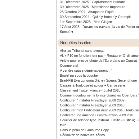
31 Décembre 2025 - Capilairement Hilarant
30 Décembre 2025 - Matrixienne Imposture
25 Octobre 2024 - Attaque en Piqué
30 Septembre 2024 - Qui s'y frotte s'y Ozempic.
1er Septembre 2023 - Mon Glaçon
17 Aout 2023 - Durant les travaux, la vie de Poirier c
Sempé ♥️
Requêtes Insolites
Aller au Tribunal sans avocat
Alt + F10 ne fonctionnent pas - Restaurer Ordinateu
Article pour prévoir chute de l'Euro dans un Contrat
Commercial
A vendre cause déménagement ! :)
Boulet nu sous la douche.
Brad-Pitt Eva Longoria Britney Spears Sexe Iphone
Casses à Toulouse et autour + Carrosserie
Classement Twitter France - Juillet 2010
Comment contourner la loi interdisant les OpenBars 
Configurer / Installer Freeplayer 2008 2009
Configurer / Installer Freeplayer 2009 2010
Configurer mon Ordinateur neuf 2009 2010 Toulouse
Contester une amende / contravention 2009 2010
Courrier de relance type Instrum Justitia (Justicia) 
faire.
Dans la peau de Guillaume Pepy
Découvrir de nouvelles séries