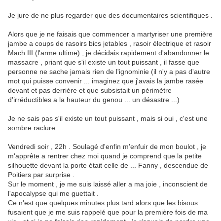
Je jure de ne plus regarder que des documentaires scientifiques .
Alors que je ne faisais que commencer a martyriser une première
jambe a coups de rasoirs bics jetables , rasoir électrique et rasoir
Mach III (l'arme ultime) , je décidais rapidement d'abandonner le
massacre , priant que s'il existe un tout puissant , il fasse que
personne ne sache jamais rien de l'ignominie (il n'y a pas d'autre
mot qui puisse convenir ... imaginez que j'avais la jambe rasée
devant et pas derrière et que subsistait un périmètre
d'irréductibles a la hauteur du genou ... un désastre ...)
Je ne sais pas s'il existe un tout puissant , mais si oui , c'est une
sombre raclure ...
Vendredi soir , 22h . Soulagé d'enfin m'enfuir de mon boulot , je
m'apprête a rentrer chez moi quand je comprend que la petite
silhouette devant la porte était celle de ... Fanny , descendue de
Poitiers par surprise .
Sur le moment , je me suis laissé aller a ma joie , inconscient de
l'apocalypse qui me guettait .
Ce n'est que quelques minutes plus tard alors que les bisous
fusaient que je me suis rappelé que pour la première fois de ma