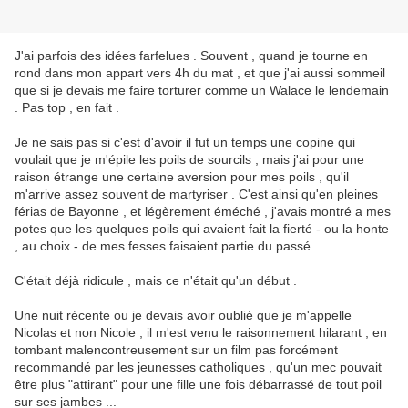
J'ai parfois des idées farfelues . Souvent , quand je tourne en
rond dans mon appart vers 4h du mat , et que j'ai aussi sommeil
que si je devais me faire torturer comme un Walace le lendemain
. Pas top , en fait .
Je ne sais pas si c'est d'avoir il fut un temps une copine qui
voulait que je m'épile les poils de sourcils , mais j'ai pour une
raison étrange une certaine aversion pour mes poils , qu'il
m'arrive assez souvent de martyriser . C'est ainsi qu'en pleines
férias de Bayonne , et légèrement éméché , j'avais montré a mes
potes que les quelques poils qui avaient fait la fierté - ou la honte
, au choix - de mes fesses faisaient partie du passé ...
C'était déjà ridicule , mais ce n'était qu'un début .
Une nuit récente ou je devais avoir oublié que je m'appelle
Nicolas et non Nicole , il m'est venu le raisonnement hilarant , en
tombant malencontreusement sur un film pas forcément
recommandé par les jeunesses catholiques , qu'un mec pouvait
être plus "attirant" pour une fille une fois débarrassé de tout poil
sur ses jambes ...