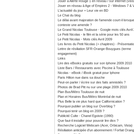
Jouer à Alerte Rouge 1 en réseau / sur internet (vist
Jouer en réseau à Age of Empires 2 - Windows 7 & V
L'actuatité du jour + Leur vie en BD
Le Chat du blog
Le délai avant majoration de l'amende court-il lorsque
conteste une amende ?
Le Grand Nicolas Toulouse - Google mots clés Avril
Le Petit Nicolas - le film et la série pour les 50 ans
Le Petit Nicolas - Mots clés Avril 2009
Les livres du Petit Nicolas (+ chapitres) - Présentati
Lettre de résiliation SFR-Orange-Bouygues (terme
engagement)
Links
Lire des eBooks gratuits sur son Iphone 2009 2010
Liste Bars / Restaurants avec Piscine à Toulouse
Nicolas - eBook / iBook gratuit pour Iphone
Paris Hilton nue dans sa douche
Peut-on parler / écrire sur des faits amnistiés ?
Photos de Brad Pitt nu sur une plage 2009 2010
Plan Bus/Métro Toulouse de nuit
Plan et Horaires Bus/Métro Montréal de nuit
Plus Belle la vie plus hard que Californication ?
Pourquoi publier un blog sur Overblog ?
Pourquoi tenir un blog en 2009 ?
Publicité Culte - Chanel Egoiste (1990)
Que faut-il installer pour pouvoir lire divx ?
Recherche Logiciel Webcam (Acer, Orbicam, Vista)
Résiliation anticipée d'un abonnement / Forfait Oran