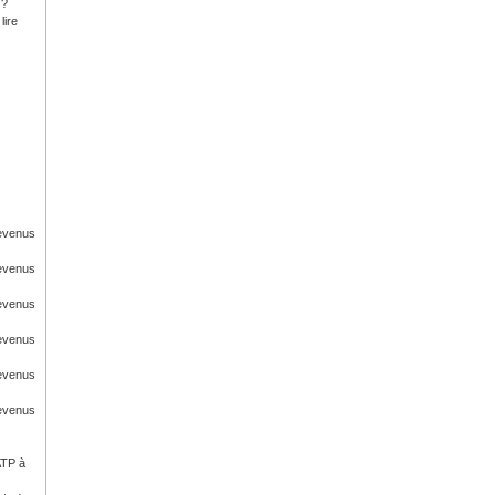
 ?
lire
Revenus
Revenus
Revenus
Revenus
Revenus
Revenus
ATP à