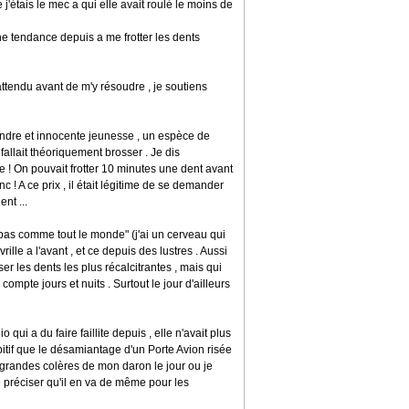
'étais le mec a qui elle avait roulé le moins de
une tendance depuis a me frotter les dents
attendu avant de m'y résoudre , je soutiens
ndre et innocente jeunesse , un espèce de
 fallait théoriquement brosser . Je dis
e ! On pouvait frotter 10 minutes une dent avant
 ! A ce prix , il était légitime de se demander
nt ...
uis pas comme tout le monde" (j'ai un cerveau qui
ille a l'avant , et ce depuis des lustres . Aussi
r les dents les plus récalcitrantes , mais qui
ompte jours et nuits . Surtout le jour d'ailleurs
qui a du faire faillite depuis , elle n'avait plus
hibitif que le désamiantage d'un Porte Avion risée
s grandes colères de mon daron le jour ou je
de préciser qu'il en va de même pour les