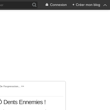
Connexion
+
Créer mon blog
De l'expression... >>
 Ô Dents Ennemies !