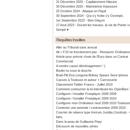
31 Décembre 2025 - Capilairement Hilarant
30 Décembre 2025 - Matrixienne Imposture
25 Octobre 2024 - Attaque en Piqué
30 Septembre 2024 - Qui s'y frotte s'y Ozempic.
1er Septembre 2023 - Mon Glaçon
17 Aout 2023 - Durant les travaux, la vie de Poirier c
Sempé ♥️
Requêtes Insolites
Aller au Tribunal sans avocat
Alt + F10 ne fonctionnent pas - Restaurer Ordinateu
Article pour prévoir chute de l'Euro dans un Contrat
Commercial
A vendre cause déménagement ! :)
Boulet nu sous la douche.
Brad-Pitt Eva Longoria Britney Spears Sexe Iphone
Casses à Toulouse et autour + Carrosserie
Classement Twitter France - Juillet 2010
Comment contourner la loi interdisant les OpenBars 
Configurer / Installer Freeplayer 2008 2009
Configurer / Installer Freeplayer 2009 2010
Configurer mon Ordinateur neuf 2009 2010 Toulouse
Contester une amende / contravention 2009 2010
Courrier de relance type Instrum Justitia (Justicia) 
faire.
Dans la peau de Guillaume Pepy
Découvrir de nouvelles séries