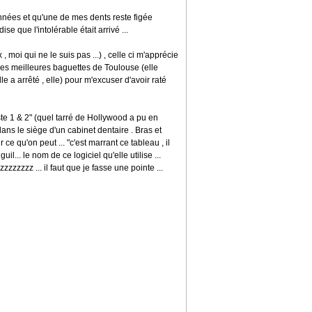
'années et qu'une de mes dents reste figée
que l'intolérable était arrivé ...
 moi qui ne le suis pas ...) , celle ci m'apprécie
des meilleures baguettes de Toulouse (elle
e a arrêté , elle) pour m'excuser d'avoir raté
te 1 & 2" (quel tarré de Hollywood a pu en
ans le siège d'un cabinet dentaire . Bras et
ce qu'on peut ... "c'est marrant ce tableau , il
il... le nom de ce logiciel qu'elle utilise ...
zzzzzzzz ... il faut que je fasse une pointe ...