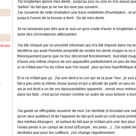
J'ai longtemps ignoré mes dents , jusqu'au jour ou une ex m'a avoué que j
"pelles" du fait que je ne me les lave pas souvent ...
J'ai conservé de cette révélation une trace indélébile d'humiliation , et 
jusqu'a l'usure de la brosse a dent . Ou de mes dents .
Je ne laisserais pas dire que je suis un gros crade d'avoir si longtemps 
avoir des circonstances atténuantes .
J'ai été choqué par un procédé inhumain qui m'a été imposé dans ma te
Nicolas
dentifrice qui avait l'horrible propriété de rendre les dents rouges la ou il
théoriquement parce que ce truc déconnait foncièrement , tout était roug
d'avoir une infime chance de voir apparaître partiellement un peu de blanc
si ce n'était pas l'os du crâne que l'on voyait , plus qu'une hypothétique de
Et si ce n'était que ça . J'ai une dent a la con qui se la joue "moi , je s
fait a peu près la même chose aussi) et qui a décidé de partir un peu en vr
.
ais je eut droit a un de ces épouvantables appareils , censé vous redresse
dans les faits , n'est qu'un moyen comme un autre de vous torturer a bon c
.
J'ai gardé un effroyable souvenir de mon 1er dentiste (il écoutait une radio 
qu'un seul auditeur) et de l'appareil du fait qu'il avait un coût aussi pro
des médias étrangers , et surtout du fait que je m'étais pris une des plu
l'avais perdu a un camps de scout (d'Europe , les pires ...) . J'ai oublié 
dentistes que pour les coiffeurs , j'en change régulièrement ...