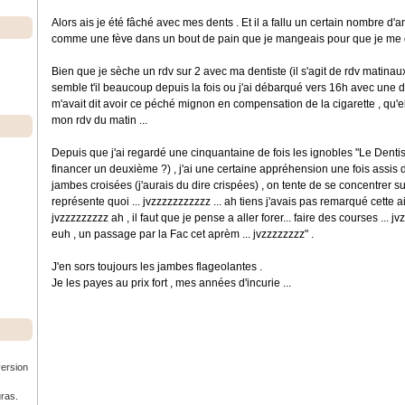
Alors ais je été fâché avec mes dents . Et il a fallu un certain nombre d
comme une fève dans un bout de pain que je mangeais pour que je me dise 
Bien que je sèche un rdv sur 2 avec ma dentiste (il s'agit de rdv matinaux ,
semble t'il beaucoup depuis la fois ou j'ai débarqué vers 16h avec une 
m'avait dit avoir ce péché mignon en compensation de la cigarette , qu'ell
mon rdv du matin ...
Depuis que j'ai regardé une cinquantaine de fois les ignobles "Le Dentis
financer un deuxième ?) , j'ai une certaine appréhension une fois assis d
jambes croisées (j'aurais du dire crispées) , on tente de se concentrer sur 
représente quoi ... jvzzzzzzzzzzz ... ah tiens j'avais pas remarqué cette aigu
jvzzzzzzzzz ah , il faut que je pense a aller forer... faire des courses ... jvz
euh , un passage par la Fac cet aprèm ... jvzzzzzzzz" .
J'en sors toujours les jambes flageolantes .
Je les payes au prix fort , mes années d'incurie ...
version
uras.