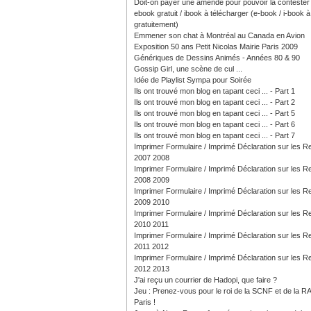
Doit-on payer une amende pour pouvoir la contester
ebook gratuit / ibook à télécharger (e-book / i-book à 
gratuitement)
Emmener son chat à Montréal au Canada en Avion
Exposition 50 ans Petit Nicolas Mairie Paris 2009
Génériques de Dessins Animés - Années 80 & 90
Gossip Girl, une scène de cul ...
Idée de Playlist Sympa pour Soirée
Ils ont trouvé mon blog en tapant ceci ... - Part 1
Ils ont trouvé mon blog en tapant ceci ... - Part 2
Ils ont trouvé mon blog en tapant ceci ... - Part 5
Ils ont trouvé mon blog en tapant ceci ... - Part 6
Ils ont trouvé mon blog en tapant ceci ... - Part 7
Imprimer Formulaire / Imprimé Déclaration sur les 
2007 2008
Imprimer Formulaire / Imprimé Déclaration sur les 
2008 2009
Imprimer Formulaire / Imprimé Déclaration sur les 
2009 2010
Imprimer Formulaire / Imprimé Déclaration sur les 
2010 2011
Imprimer Formulaire / Imprimé Déclaration sur les 
2011 2012
Imprimer Formulaire / Imprimé Déclaration sur les 
2012 2013
J'ai reçu un courrier de Hadopi, que faire ?
Jeu : Prenez-vous pour le roi de la SCNF et de la R
Paris !