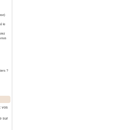
use)
é le
siez
 vous
tiers ?
t vos
e sur