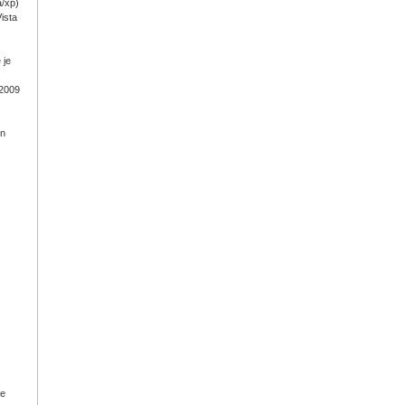
a/xp)
ista
 je
 2009
on
ge