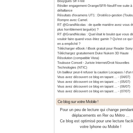
Bouygues Sfr Free
Résilier engagement Orange/SFR-Neuf/Free suite à
défaillance
Résultats d'examens UT1 : Droit/éco-gestion (Toulo
Rompre avec Camel.
RT @GrandNicolas : de quelle manière avez vous ét
plus horriblement largué(e) ?
RT @GrandNicolas : Quel était le boulot que vous di
vouloir faire quand vous étiez gamin ? Qu'est ce qui
en a empêché ?
Télécharger eBook / iBook gratuit pour Reader Sony
Téléchargez gratuitement Duke Nukem 3D Haute
Résolution (compatible Vista)
Toulouse Conseil - Juriste Internet/Droit Nouvelles
Technologies (NTIC)
Un bailleur peut-il refuser la caution Locapass / d'un 
Vous avez découvert ce blog en tapant ... - (04/07)
Vous avez découvert ce blog en tapant ... - (05/07)
Vous avez découvert ce blog en tapant ... - (06/07)
Vous avez découvert ce blog en tapant ... - (07/07)
Ce blog sur votre Mobile !
Pour un peu de lecture qui change pendan
déplacements en Rer ou Métro ...
Ce blog est optimisé pour une lecture facil
votre Iphone ou Mobile !