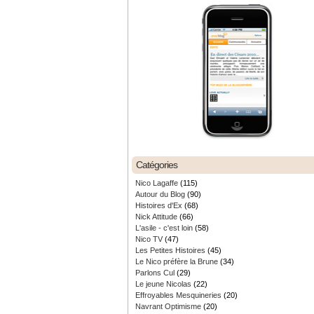
Catégories
Nico Lagaffe
(115)
Autour du Blog
(90)
Histoires d'Ex
(68)
Nick Attitude
(66)
L'asile - c'est loin
(58)
Nico TV
(47)
Les Petites Histoires
(45)
Le Nico préfère la Brune
(34)
Parlons Cul
(29)
Le jeune Nicolas
(22)
Effroyables Mesquineries
(20)
Navrant Optimisme
(20)