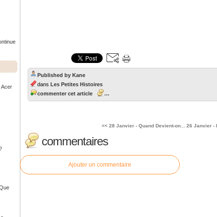
ontinue
Published by Kane
dans
Les Petites Histoires
r Acer
commenter cet article
…
<< 28 Janvier - Quand Devient-on...
26 Janvier - 
commentaires
?
Ajouter un commentaire
- Que