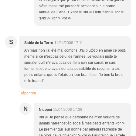
tu soulignes que je suis tout de même le seul gars a
s'être masturbé par<br /> accident sur le porno
annuel de Canal + ?<br /> <br /> Hein ?<br /> <br />
:)<br /> <br /> <br />
S
Sable de la Terre
14/04/2008 17:11
Ah mais non j'ai été mal compris. J'ai plutôt bien aimé ce post,
même si ce n'est pas celui de l'année. Je voulais juste te
signaler qu'il n'y avait pas de films gay sur canal, je suis
formel, et que tu avais donc la possibilité de raconter à tes
petits enfants que tu t'étais un jour branlé sur "le bon la brute
et le truand".
Répondre
N
Nicopoi
15/04/2008 17:38
<br /> Je pense que personne ne m'en voudra de
jamais narrer cet épisode à mes petits enfants.<br />
Le premier qui leur donne par ailleurs l'adresse de
ce blog, ca va chier.<br /> <br /> Faudrait que j'arrete