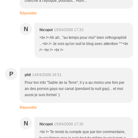
cherché à l'époque, pourtant... Hum...
Répondre
N
Nicopoi
15/04/2008 17:33
<br /> Ah ah , "au temps pour moi" bien orthographié
...<br /> Je vois qu'on suit le blog avec attention ^^<br
/> <br /> <br />
P
phil
14/04/2008 18:51
Pour ton info "Sable de la Terre", il y a au moins une fois par
an des pornos gays sur canal (pendant la nuit gay)... et moi
aussi je suis formel :)
Répondre
N
Nicopoi
15/04/2008 17:35
<br /> Te rends tu compte que par ton commentaire,