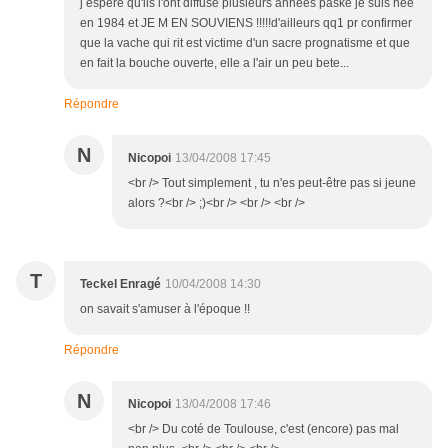
j espere qu'ils l'ont diffuse plusieurs annees paske je suis nee
en 1984 et JE M EN SOUVIENS !!!!!d'ailleurs qq1 pr confirmer
que la vache qui rit est victime d'un sacre prognatisme et que
en fait la bouche ouverte, elle a l'air un peu bete...
Répondre
N
Nicopoi
13/04/2008 17:45
<br /> Tout simplement , tu n'es peut-être pas si jeune
alors ?<br /> ;)<br /> <br /> <br />
T
Teckel Enragé
10/04/2008 14:30
on savait s'amuser à l'époque !!
Répondre
N
Nicopoi
13/04/2008 17:46
<br /> Du coté de Toulouse, c'est (encore) pas mal