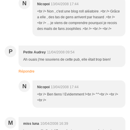
N
Nicopoi
13/04/2008 17:44
<br /> Non , c'est une blog roll aléatoire .<br /> Grâce
a elle , des tas de gens arrivent par hasard .<br />
<br /> ... je viens de comprendre pourquoi je recois
des mails de fans zoophiles .<br /> <br /> <br />
P
Petite Audrey
11/04/2008 09:54
Ah ouais j'me souviens de cette pub, elle était trop bien!
Répondre
N
Nicopoi
13/04/2008 17:44
<br /> Ben tiens ! Evidemment !<br /> ^^<br /> <br />
<br />
M
miss luna
10/04/2008 16:39