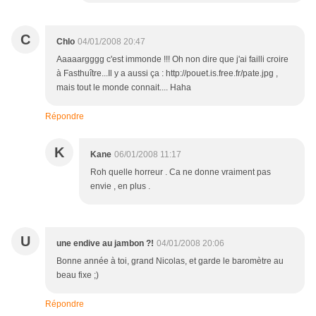
C
Chlo
04/01/2008 20:47
Aaaaargggg c'est immonde !!! Oh non dire que j'ai failli croire
à Fasthuître...Il y a aussi ça : http://pouet.is.free.fr/pate.jpg ,
mais tout le monde connait.... Haha
Répondre
K
Kane
06/01/2008 11:17
Roh quelle horreur . Ca ne donne vraiment pas
envie , en plus .
U
une endive au jambon ?!
04/01/2008 20:06
Bonne année à toi, grand Nicolas, et garde le baromètre au
beau fixe ;)
Répondre