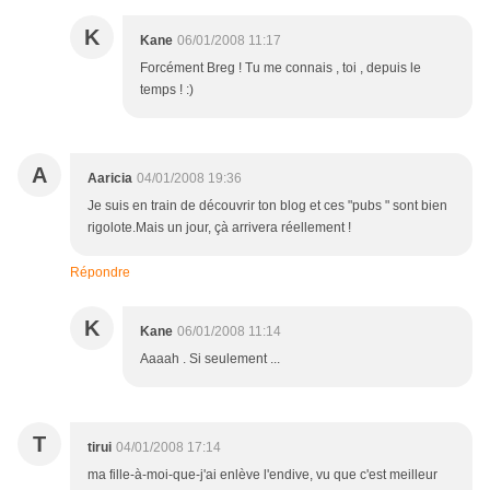
K
Kane
06/01/2008 11:17
Forcément Breg ! Tu me connais , toi , depuis le
temps ! :)
A
Aaricia
04/01/2008 19:36
Je suis en train de découvrir ton blog et ces "pubs " sont bien
rigolote.Mais un jour, çà arrivera réellement !
Répondre
K
Kane
06/01/2008 11:14
Aaaah . Si seulement ...
T
tirui
04/01/2008 17:14
ma fille-à-moi-que-j'ai enlève l'endive, vu que c'est meilleur