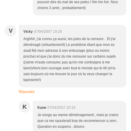
pouvoir dire du mal de ses potes ! Hin hin hin .Nico
(moins 3 amis , probablement)
V
Vicky
07/04/2007 19:28
Arghhh, j'ai connu ça aussi, les joies de la censure... Et j'ai
déménagé (virtuellement!) Le problème étant que mon ex
avait filé mon adresse à son entourage (plus ou moins
proche) et que j'ai donc du me censurer sur certains sujets
(j'aime m'auto-censurer, pas qu'on me contraigne à me
taire!)Alors bon courage avec tout le monde qui te lit! (et tu
sais toujours où me trouver le jour où tu veux changer la
tapisserie!)
Répondre
K
Kane
07/04/2007 20:19
Je songe au meme déménagement , mais je crains
que ca me saoulerait trop de recommencer a zero .
Question en suspens , disons .