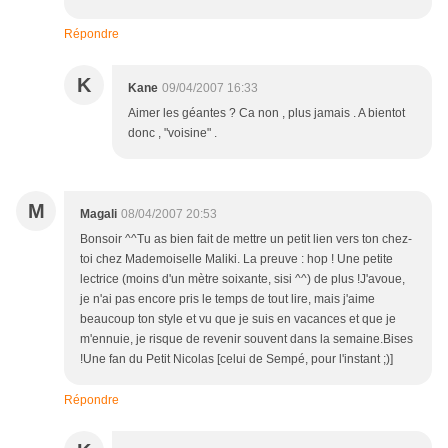
Répondre
K
Kane
09/04/2007 16:33
Aimer les géantes ? Ca non , plus jamais . A bientot
donc , "voisine" .
M
Magali
08/04/2007 20:53
Bonsoir ^^Tu as bien fait de mettre un petit lien vers ton chez-
toi chez Mademoiselle Maliki. La preuve : hop ! Une petite
lectrice (moins d'un mètre soixante, sisi ^^) de plus !J'avoue,
je n'ai pas encore pris le temps de tout lire, mais j'aime
beaucoup ton style et vu que je suis en vacances et que je
m'ennuie, je risque de revenir souvent dans la semaine.Bises
!Une fan du Petit Nicolas [celui de Sempé, pour l'instant ;)]
Répondre