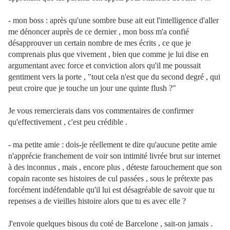
- mon boss : après qu'une sombre buse ait eut l'intelligence d'aller
me dénoncer auprès de ce dernier , mon boss m'a confié
désapprouver un certain nombre de mes écrits , ce que je
comprenais plus que vivement , bien que comme je lui dise en
argumentant avec force et conviction alors qu'il me poussait
gentiment vers la porte , "tout cela n'est que du second degré , qui
peut croire que je touche un jour une quinte flush ?"
Je vous remercierais dans vos commentaires de confirmer
qu'effectivement , c'est peu crédible .
- ma petite amie : dois-je réellement te dire qu'aucune petite amie
n'apprécie franchement de voir son intimité livrée brut sur internet
à des inconnus , mais , encore plus , déteste farouchement que son
copain raconte ses histoires de cul passées , sous le prétexte pas
forcément indéfendable qu'il lui est désagréable de savoir que tu
repenses a de vieilles histoire alors que tu es avec elle ?
J'envoie quelques bisous du coté de Barcelone , sait-on jamais .