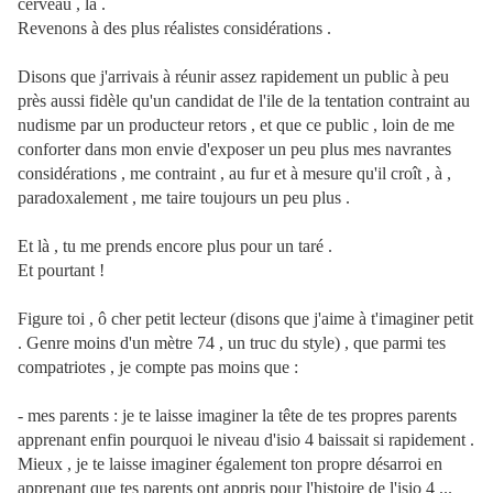
cerveau , là .
Revenons à des plus réalistes considérations .
Disons que j'arrivais à réunir assez rapidement un public à peu
près aussi fidèle qu'un candidat de l'ile de la tentation contraint au
nudisme par un producteur retors , et que ce public , loin de me
conforter dans mon envie d'exposer un peu plus mes navrantes
considérations , me contraint , au fur et à mesure qu'il croît , à ,
paradoxalement , me taire toujours un peu plus .
Et là , tu me prends encore plus pour un taré .
Et pourtant !
Figure toi , ô cher petit lecteur (disons que j'aime à t'imaginer petit
. Genre moins d'un mètre 74 , un truc du style) , que parmi tes
compatriotes , je compte pas moins que :
- mes parents : je te laisse imaginer la tête de tes propres parents
apprenant enfin pourquoi le niveau d'isio 4 baissait si rapidement .
Mieux , je te laisse imaginer également ton propre désarroi en
apprenant que tes parents ont appris pour l'histoire de l'isio 4 ...