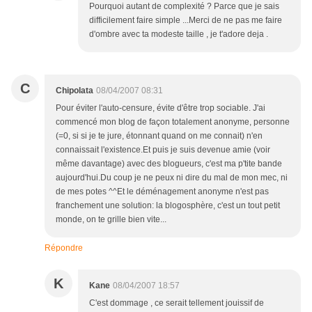
Pourquoi autant de complexité ? Parce que je sais
difficilement faire simple ...Merci de ne pas me faire
d'ombre avec ta modeste taille , je t'adore deja .
C
Chipolata
08/04/2007 08:31
Pour éviter l'auto-censure, évite d'être trop sociable. J'ai
commencé mon blog de façon totalement anonyme, personne
(=0, si si je te jure, étonnant quand on me connait) n'en
connaissait l'existence.Et puis je suis devenue amie (voir
même davantage) avec des blogueurs, c'est ma p'tite bande
aujourd'hui.Du coup je ne peux ni dire du mal de mon mec, ni
de mes potes ^^Et le déménagement anonyme n'est pas
franchement une solution: la blogosphère, c'est un tout petit
monde, on te grille bien vite...
Répondre
K
Kane
08/04/2007 18:57
C'est dommage , ce serait tellement jouissif de