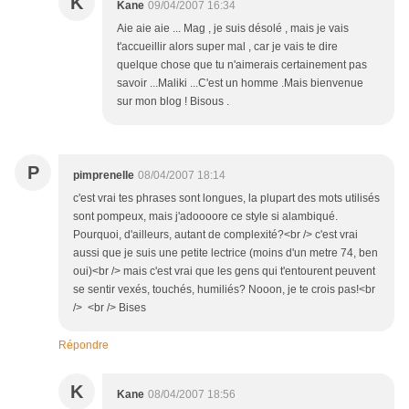
K
Kane
09/04/2007 16:34
Aie aie aie ... Mag , je suis désolé , mais je vais
t'accueillir alors super mal , car je vais te dire
quelque chose que tu n'aimerais certainement pas
savoir ...Maliki ...C'est un homme .Mais bienvenue
sur mon blog ! Bisous .
P
pimprenelle
08/04/2007 18:14
c'est vrai tes phrases sont longues, la plupart des mots utilisés
sont pompeux, mais j'adoooore ce style si alambiqué.
Pourquoi, d'ailleurs, autant de complexité?<br /> c'est vrai
aussi que je suis une petite lectrice (moins d'un metre 74, ben
oui)<br /> mais c'est vrai que les gens qui t'entourent peuvent
se sentir vexés, touchés, humiliés? Nooon, je te crois pas!<br
/> <br /> Bises
Répondre
K
Kane
08/04/2007 18:56