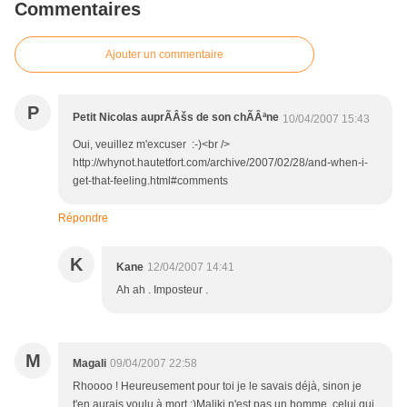
Commentaires
Ajouter un commentaire
P
Petit Nicolas auprÃÂšs de son chÃÂªne
10/04/2007 15:43
Oui, veuillez m'excuser :-)<br />
http://whynot.hautetfort.com/archive/2007/02/28/and-when-i-
get-that-feeling.html#comments
Répondre
K
Kane
12/04/2007 14:41
Ah ah . Imposteur .
M
Magali
09/04/2007 22:58
Rhoooo ! Heureusement pour toi je le savais déjà, sinon je
t'en aurais voulu à mort ;)Maliki n'est pas un homme, celui qui