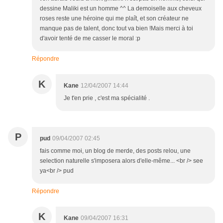
dessine Maliki est un homme ^^ La demoiselle aux cheveux
roses reste une héroine qui me plaît, et son créateur ne
manque pas de talent, donc tout va bien !Mais merci à toi
d'avoir tenté de me casser le moral :p
Répondre
K
Kane
12/04/2007 14:44
Je t'en prie , c'est ma spécialité .
P
pud
09/04/2007 02:45
fais comme moi, un blog de merde, des posts relou, une
selection naturelle s'imposera alors d'elle-même... <br /> see
ya<br /> pud
Répondre
K
Kane
09/04/2007 16:31