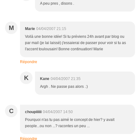
A peu pres , disons .
M
Marie
04/04/2007 21:15
Voilà une bonne idée! Si tu préviens 24h avant par blog ou
par mail (je lai laissé) j'essaierai de passer pour voir si tu as
l'accent toulousain! Bonne continuation! Marie
Répondre
K
Kane
04/04/2007 21:35
Argh . Ne passe pas alors .:)
C
choupiiiiii
04/04/2007 14:50
Pourquoi n'as tu pas aimé le concept de hier? y avait
people...ou non ...? racontes un peu ...
Répondre