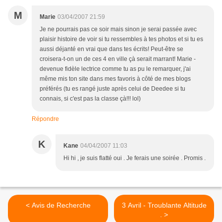
M
Marie
03/04/2007 21:59
Je ne pourrais pas ce soir mais sinon je serai passée avec
plaisir histoire de voir si tu ressembles à tes photos et si tu es
aussi déjanté en vrai que dans tes écrits! Peut-être se
croisera-t-on un de ces 4 en ville çà serait marrant! Marie -
devenue fidèle lectrice comme tu as pu le remarquer, j'ai
même mis ton site dans mes favoris à côté de mes blogs
préférés (tu es rangé juste après celui de Deedee si tu
connais, si c'est pas la classe çà!!! lol)
Répondre
K
Kane
04/04/2007 11:03
Hi hi , je suis flatté oui . Je ferais une soirée . Promis .
< Avis de Recherche
3 Avril - Troublante Altitude
. >