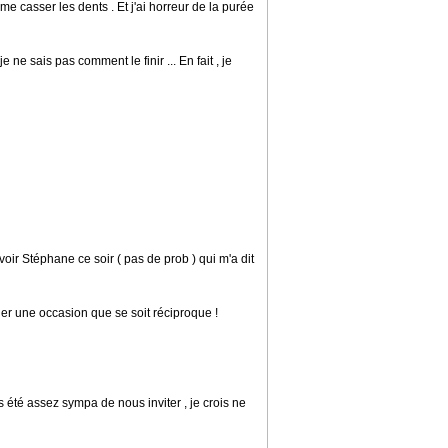
e me casser les dents . Et j'ai horreur de la purée
 je ne sais pas comment le finir ... En fait , je
voir Stéphane ce soir ( pas de prob ) qui m'a dit
onner une occasion que se soit réciproque !
is été assez sympa de nous inviter , je crois ne