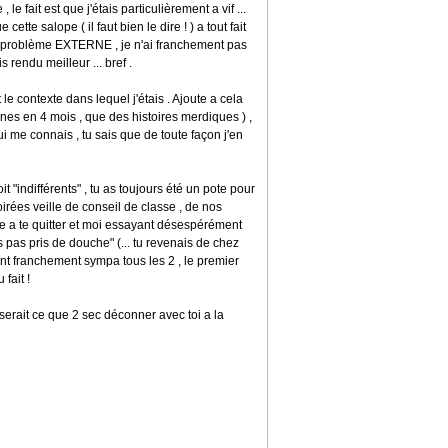
ait est que j'étais particulièrement a vif ...
ette salope ( il faut bien le dire ! ) a tout fait
 ce problème EXTERNE , je n'ai franchement pas
 rendu meilleur ... bref .
le contexte dans lequel j'étais . Ajoute a cela
pines en 4 mois , que des histoires merdiques ) ,
ui me connais , tu sais que de toute façon j'en
t "indifférents" , tu as toujours été un pote pour
oirées veille de conseil de classe , de nos
e a te quitter et moi essayant désespérément
s pas pris de douche" (... tu revenais de chez
ment franchement sympa tous les 2 , le premier
fait !
 serait ce que 2 sec déconner avec toi a la