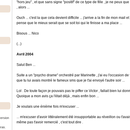
"hors jeu" , et que sans signe "positif" de ce type de fille , je ne peux qu
, alors ...
Ouch ... c'est la que cela devient difficile ... j'arrive a la fin de mon mail et
pense que le mieux serait que se soit toi qui le finisse a ma place ...
Bisous ... Nico
(...)
Avril 2004
Salut Ben ...
Suite a un "psycho drame" orchestré par Marinette , j'ai eu l'occasion de 
que tu lui avais montré le fameux sms que je t'ai envoyé l'autre soir ...
Lol . De toute façon je pouvais pas le piffer ce Victor , fallait bien lui d
Quoique a mon avis ça l'était déjà , mais enfin bon ...
Je voulais une énième fois m'excuser ...
... m'excuser d'avoir littéralement été insupportable au réveillon ou t'ava
version
même pas t'avoir remercié , c'est tout dire .
uras.