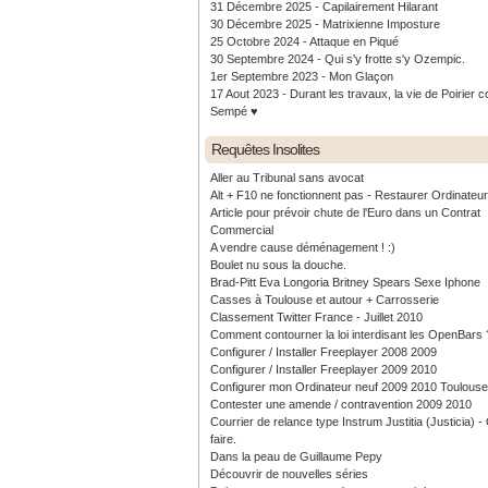
31 Décembre 2025 - Capilairement Hilarant
30 Décembre 2025 - Matrixienne Imposture
25 Octobre 2024 - Attaque en Piqué
30 Septembre 2024 - Qui s'y frotte s'y Ozempic.
1er Septembre 2023 - Mon Glaçon
17 Aout 2023 - Durant les travaux, la vie de Poirier c
Sempé ♥️
Requêtes Insolites
Aller au Tribunal sans avocat
Alt + F10 ne fonctionnent pas - Restaurer Ordinateu
Article pour prévoir chute de l'Euro dans un Contrat
Commercial
A vendre cause déménagement ! :)
Boulet nu sous la douche.
Brad-Pitt Eva Longoria Britney Spears Sexe Iphone
Casses à Toulouse et autour + Carrosserie
Classement Twitter France - Juillet 2010
Comment contourner la loi interdisant les OpenBars 
Configurer / Installer Freeplayer 2008 2009
Configurer / Installer Freeplayer 2009 2010
Configurer mon Ordinateur neuf 2009 2010 Toulouse
Contester une amende / contravention 2009 2010
Courrier de relance type Instrum Justitia (Justicia) 
faire.
Dans la peau de Guillaume Pepy
Découvrir de nouvelles séries