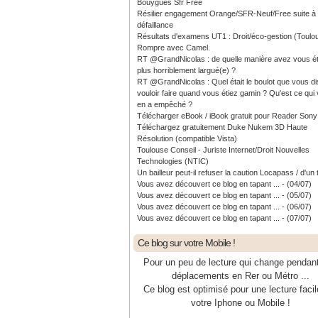
Bouygues Sfr Free
Résilier engagement Orange/SFR-Neuf/Free suite à
défaillance
Résultats d'examens UT1 : Droit/éco-gestion (Toulo
Rompre avec Camel.
RT @GrandNicolas : de quelle manière avez vous ét
plus horriblement largué(e) ?
RT @GrandNicolas : Quel était le boulot que vous di
vouloir faire quand vous étiez gamin ? Qu'est ce qui
en a empêché ?
Télécharger eBook / iBook gratuit pour Reader Sony
Téléchargez gratuitement Duke Nukem 3D Haute
Résolution (compatible Vista)
Toulouse Conseil - Juriste Internet/Droit Nouvelles
Technologies (NTIC)
Un bailleur peut-il refuser la caution Locapass / d'un 
Vous avez découvert ce blog en tapant ... - (04/07)
Vous avez découvert ce blog en tapant ... - (05/07)
Vous avez découvert ce blog en tapant ... - (06/07)
Vous avez découvert ce blog en tapant ... - (07/07)
Ce blog sur votre Mobile !
Pour un peu de lecture qui change pendan
déplacements en Rer ou Métro ...
Ce blog est optimisé pour une lecture facil
votre Iphone ou Mobile !