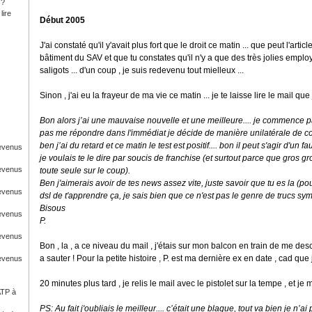
 ?
lire
Début 2005
J'ai constaté qu'il y'avait plus fort que le droit ce matin ... que peut l'art
bâtiment du SAV et que tu constates qu'il n'y a que des très jolies emplo
saligots ... d'un coup , je suis redevenu tout mielleux ...
Sinon , j'ai eu la frayeur de ma vie ce matin ... je te laisse lire le mail que j
Bon alors j’ai une mauvaise nouvelle et une meilleure.... je commence 
pas me répondre dans l'immédiat je décide de manière unilatérale de co
ben j’ai du retard et ce matin le test est positif.... bon il peut s'agir d'un 
Revenus
je voulais te le dire par soucis de franchise (et surtout parce que gros g
Revenus
toute seule sur le coup).
Ben j'aimerais avoir de tes news assez vite, juste savoir que tu es la (pou
Revenus
dsl de t'apprendre ça, je sais bien que ce n'est pas le genre de trucs symp
Bisous
Revenus
P.
Revenus
Bon , la , a ce niveau du mail , j'étais sur mon balcon en train de me de
a sauter ! Pour la petite histoire , P. est ma dernière ex en date , cad que je
Revenus
20 minutes plus tard , je relis le mail avec le pistolet sur la tempe , et je m
ATP à
PS: Au fait j'oubliais le meilleur.... c’était une blague, tout va bien je n’ai p