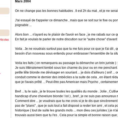
Mars 2004
On ne change pas les bonnes habitudes . Il est 2h du mat , et je ne ser
J'ai essayé de t'appeler ce dimanche , mais que se soit sur le fixe ou port
joignable ...
Alors bon ... n'ayant eu le plaisir de t'avoir en face , je me rabats sur ce que
En fait je voulais te parler de notre discution sur le "autre chose" d'avant 
Nicolas
Voila . Je ne voudrais surtout pas que tu me fuis pour ce que je t'ai dit 
besoin d'un nouveau sous entendu pour embrasser l'ensemble de la situa
Voila les faits ( on remarquera au passage la démarche un brin juriste ) :
Je suis littéralement tombé sous ton charme du jour ou en me penchant 
petite tête blonde me dévisager en souriant ... je dois d'ailleurs ( snif ... 
.
conduit comme le dernier des imbéciles a la suite de cela , en étant rédu
que je t'avais prêté ... Peut-être pas American mais Psycho , certainemen
Bref ... tu le sais , je te trouve toutes les qualités du monde . Jolie , Cult
handicap d'une chevelure blonde ! lol ) , bref , je ne suis pas amoureux
Comment dire ... je voudrais que tu me crois si je te dis que sincèrement ,
pas de "plans" , que je suis tout a fait disposé a rester ton ami , et cela
historique ( tout de suite les grands mots ... mon dieu ces juristes ) je n'ai
trouvais aussi bien que tu l'es . Cela pour la simple et bonne raison q