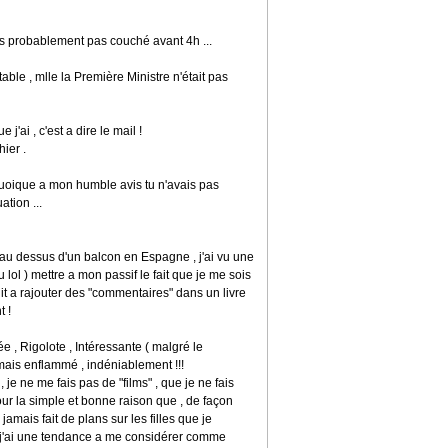
ais probablement pas couché avant 4h ...
able , mlle la Première Ministre n'était pas
 j'ai , c'est a dire le mail !
hier .
, quoique a mon humble avis tu n'avais pas
tion ...
au dessus d'un balcon en Espagne , j'ai vu une
ou lol ) mettre a mon passif le fait que je me sois
it a rajouter des "commentaires" dans un livre
t !
ivée , Rigolote , Intéressante ( malgré le
 mais enflammé , indéniablement !!!
 je ne me fais pas de "films" , que je ne fais
 pour la simple et bonne raison que , de façon
 jamais fait de plans sur les filles que je
ue j'ai une tendance a me considérer comme