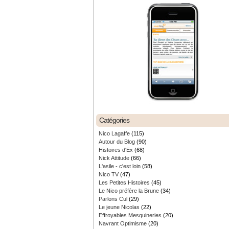
Catégories
Nico Lagaffe
(115)
Autour du Blog
(90)
Histoires d'Ex
(68)
Nick Attitude
(66)
L'asile - c'est loin
(58)
Nico TV
(47)
Les Petites Histoires
(45)
Le Nico préfère la Brune
(34)
Parlons Cul
(29)
Le jeune Nicolas
(22)
Effroyables Mesquineries
(20)
Navrant Optimisme
(20)