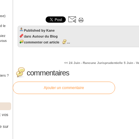
use)
é le
Published by Kane
siez
dans
Autour du Blog
 vous
commenter cet article
…
<< 24 Juin - Rancune Jurisprudentielle
5 Juin - V
commentaires
tiers ?
Ajouter un commentaire
t vos
e sur