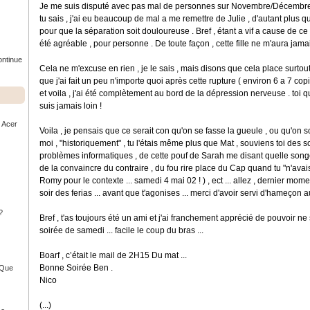
Je me suis disputé avec pas mal de personnes sur Novembre/Décembre , le f
tu sais , j'ai eu beaucoup de mal a me remettre de Julie , d'autant plus que c
pour que la séparation soit douloureuse . Bref , étant a vif a cause de
été agréable , pour personne . De toute façon , cette fille ne m'aura jamais
ontinue
Cela ne m'excuse en rien , je le sais , mais disons que cela place surtout 
que j'ai fait un peu n'importe quoi après cette rupture ( environ 6 a 7 co
et voila , j'ai été complètement au bord de la dépression nerveuse . toi q
suis jamais loin !
r Acer
Voila , je pensais que ce serait con qu'on se fasse la gueule , ou qu'on soi
moi , "historiquement" , tu l'étais même plus que Mat , souviens toi des s
problèmes informatiques , de cette pouf de Sarah me disant quelle song
de la convaincre du contraire , du fou rire place du Cap quand tu "n'avai
Romy pour le contexte ... samedi 4 mai 02 ! ) , ect ... allez , dernier mo
soir des ferias ... avant que t'agonises ... merci d'avoir servi d'hameçon au 
?
Bref , t'as toujours été un ami et j'ai franchement apprécié de pouvoir ne
soirée de samedi ... facile le coup du bras ...
Boarf , c’était le mail de 2H15 Du mat ...
Bonne Soirée Ben .
- Que
Nico
(...)