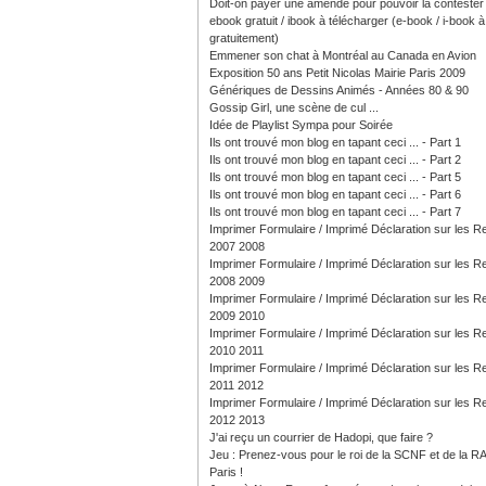
Doit-on payer une amende pour pouvoir la contester
ebook gratuit / ibook à télécharger (e-book / i-book à 
gratuitement)
Emmener son chat à Montréal au Canada en Avion
Exposition 50 ans Petit Nicolas Mairie Paris 2009
Génériques de Dessins Animés - Années 80 & 90
Gossip Girl, une scène de cul ...
Idée de Playlist Sympa pour Soirée
Ils ont trouvé mon blog en tapant ceci ... - Part 1
Ils ont trouvé mon blog en tapant ceci ... - Part 2
Ils ont trouvé mon blog en tapant ceci ... - Part 5
Ils ont trouvé mon blog en tapant ceci ... - Part 6
Ils ont trouvé mon blog en tapant ceci ... - Part 7
Imprimer Formulaire / Imprimé Déclaration sur les 
2007 2008
Imprimer Formulaire / Imprimé Déclaration sur les 
2008 2009
Imprimer Formulaire / Imprimé Déclaration sur les 
2009 2010
Imprimer Formulaire / Imprimé Déclaration sur les 
2010 2011
Imprimer Formulaire / Imprimé Déclaration sur les 
2011 2012
Imprimer Formulaire / Imprimé Déclaration sur les 
2012 2013
J'ai reçu un courrier de Hadopi, que faire ?
Jeu : Prenez-vous pour le roi de la SCNF et de la R
Paris !