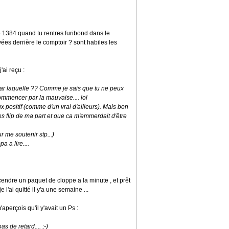
icle 1384 quand tu rentres furibond dans le
yées derrière le comptoir ? sont habiles les
'ai reçu :
par laquelle ?? Comme je sais que tu ne peux
mmencer par la mauvaise.... lol
faux positif (comme d'un vrai d'ailleurs). Mais bon
ros flip de ma part et que ca m'emmerdait d'être
r me soutenir stp...)
a a lire....
scendre un paquet de cloppe a la minute , et prêt
 l'ai quitté il y'a une semaine ...
'aperçois qu'il y'avait un Ps :
as de retard.... ;-)