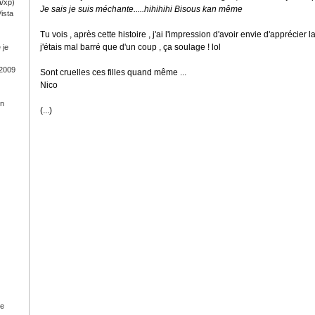
a/xp)
Je sais je suis méchante.....hihihihi Bisous kan même
ista
Tu vois , après cette histoire , j'ai l'impression d'avoir envie d'apprécier l
j'étais mal barré que d'un coup , ça soulage ! lol
 je
 2009
Sont cruelles ces filles quand même ...
Nico
on
(...)
ge