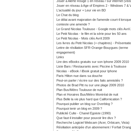
Jouer à Alerte Rouge 1 en réseau / sur internet (vist
Jouer en réseau à Age of Empires 2 - Windows 7 & V
L'actuatité du jour + Leur vie en BD
Le Chat du blog
Le délai avant majoration de l'amende court-il lorsque
conteste une amende ?
Le Grand Nicolas Toulouse - Google mots clés Avril
Le Petit Nicolas - le film et la série pour les 50 ans
Le Petit Nicolas - Mots clés Avril 2009
Les livres du Petit Nicolas (+ chapitres) - Présentati
Lettre de résiliation SFR-Orange-Bouygues (terme
engagement)
Links
Lire des eBooks gratuits sur son Iphone 2009 2010
Liste Bars / Restaurants avec Piscine à Toulouse
Nicolas - eBook / iBook gratuit pour Iphone
Paris Hilton nue dans sa douche
Peut-on parler / écrire sur des faits amnistiés ?
Photos de Brad Pitt nu sur une plage 2009 2010
Plan Bus/Métro Toulouse de nuit
Plan et Horaires Bus/Métro Montréal de nuit
Plus Belle la vie plus hard que Californication ?
Pourquoi publier un blog sur Overblog ?
Pourquoi tenir un blog en 2009 ?
Publicité Culte - Chanel Egoiste (1990)
Que faut-il installer pour pouvoir lire divx ?
Recherche Logiciel Webcam (Acer, Orbicam, Vista)
Résiliation anticipée d'un abonnement / Forfait Oran