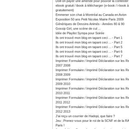
Doit-on payer une amende pour pouvoir la contester
ebook gratuit / ibook à télécharger (e-book / i-book à 
gratuitement)
Emmener son chat à Montréal au Canada en Avion
Exposition 50 ans Petit Nicolas Mairie Paris 2009
Génériques de Dessins Animés - Années 80 & 90
Gossip Girl, une scène de cul ...
Idée de Playlist Sympa pour Soirée
Ils ont trouvé mon blog en tapant ceci ... - Part 1
Ils ont trouvé mon blog en tapant ceci ... - Part 2
Ils ont trouvé mon blog en tapant ceci ... - Part 5
Ils ont trouvé mon blog en tapant ceci ... - Part 6
Ils ont trouvé mon blog en tapant ceci ... - Part 7
Imprimer Formulaire / Imprimé Déclaration sur les 
2007 2008
Imprimer Formulaire / Imprimé Déclaration sur les 
2008 2009
Imprimer Formulaire / Imprimé Déclaration sur les 
2009 2010
Imprimer Formulaire / Imprimé Déclaration sur les 
2010 2011
Imprimer Formulaire / Imprimé Déclaration sur les 
2011 2012
Imprimer Formulaire / Imprimé Déclaration sur les 
2012 2013
J'ai reçu un courrier de Hadopi, que faire ?
Jeu : Prenez-vous pour le roi de la SCNF et de la R
Paris !