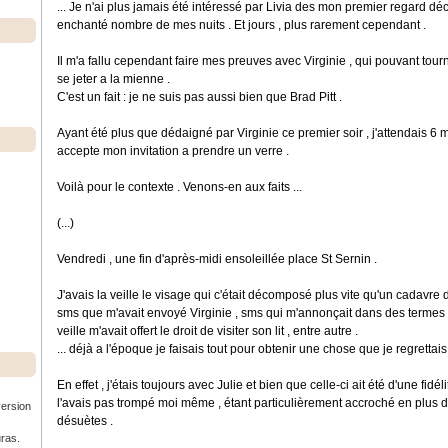
... Je n'ai plus jamais été intéressé par Livia des mon premier regard d
enchanté nombre de mes nuits . Et jours , plus rarement cependant .
Il m'a fallu cependant faire mes preuves avec Virginie , qui pouvant tourn
se jeter a la mienne .
C'est un fait : je ne suis pas aussi bien que Brad Pitt .
Ayant été plus que dédaigné par Virginie ce premier soir , j'attendais 6 mo
accepte mon invitation a prendre un verre .
Voilà pour le contexte . Venons-en aux faits ...
(...)
Vendredi , une fin d'après-midi ensoleillée place St Sernin .
J'avais la veille le visage qui c'était décomposé plus vite qu'un cadavre 
sms que m'avait envoyé Virginie , sms qui m'annonçait dans des termes 
veille m'avait offert le droit de visiter son lit , entre autre .
... déjà a l'époque je faisais tout pour obtenir une chose que je regrettai
En effet , j'étais toujours avec Julie et bien que celle-ci ait été d'une fid
l'avais pas trompé moi même , étant particulièrement accroché en plus 
version
désuètes .
uras.