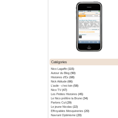
Catégories
Nico Lagaffe
(115)
Autour du Blog
(90)
Histoires d'Ex
(68)
Nick Attitude
(66)
L'asile - c'est loin
(58)
Nico TV
(47)
Les Petites Histoires
(45)
Le Nico préfère la Brune
(34)
Parlons Cul
(29)
Le jeune Nicolas
(22)
Effroyables Mesquineries
(20)
Navrant Optimisme
(20)