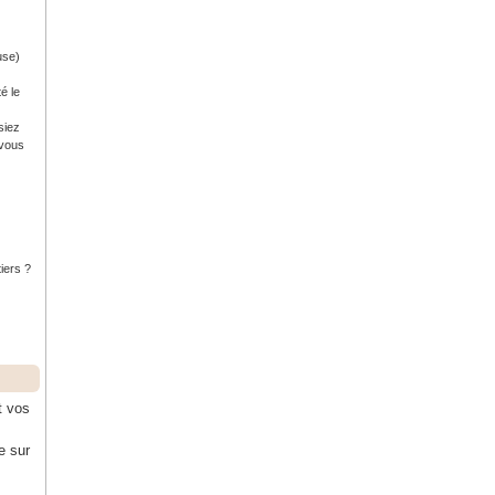
use)
é le
siez
 vous
tiers ?
t vos
e sur