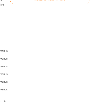
 ?
lire
Revenus
Revenus
Revenus
Revenus
Revenus
Revenus
ATP à