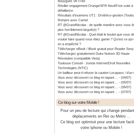
Bouygues Sfr Free
Résilier engagement Orange/SFR-Neuf/Free suite à
défaillance
Résultats d'examens UT1 : Droit/éco-gestion (Toulo
Rompre avec Camel.
RT @GrandNicolas : de quelle manière avez vous ét
plus horriblement largué(e) ?
RT @GrandNicolas : Quel était le boulot que vous di
vouloir faire quand vous étiez gamin ? Qu'est ce qui
en a empêché ?
Télécharger eBook / iBook gratuit pour Reader Sony
Téléchargez gratuitement Duke Nukem 3D Haute
Résolution (compatible Vista)
Toulouse Conseil - Juriste Internet/Droit Nouvelles
Technologies (NTIC)
Un bailleur peut-il refuser la caution Locapass / d'un 
Vous avez découvert ce blog en tapant ... - (04/07)
Vous avez découvert ce blog en tapant ... - (05/07)
Vous avez découvert ce blog en tapant ... - (06/07)
Vous avez découvert ce blog en tapant ... - (07/07)
Ce blog sur votre Mobile !
Pour un peu de lecture qui change pendan
déplacements en Rer ou Métro ...
Ce blog est optimisé pour une lecture facil
votre Iphone ou Mobile !