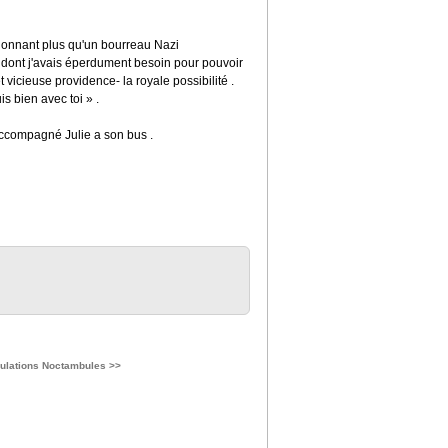
stionnant plus qu'un bourreau Nazi
ts dont j'avais éperdument besoin pour pouvoir
 vicieuse providence- la royale possibilité .
uis bien avec toi » .
accompagné Julie a son bus .
bulations Noctambules >>