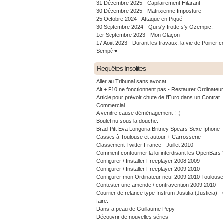
31 Décembre 2025 - Capilairement Hilarant
30 Décembre 2025 - Matrixienne Imposture
25 Octobre 2024 - Attaque en Piqué
30 Septembre 2024 - Qui s'y frotte s'y Ozempic.
1er Septembre 2023 - Mon Glaçon
17 Aout 2023 - Durant les travaux, la vie de Poirier c
Sempé ♥️
Requêtes Insolites
Aller au Tribunal sans avocat
Alt + F10 ne fonctionnent pas - Restaurer Ordinateu
Article pour prévoir chute de l'Euro dans un Contrat
Commercial
A vendre cause déménagement ! :)
Boulet nu sous la douche.
Brad-Pitt Eva Longoria Britney Spears Sexe Iphone
Casses à Toulouse et autour + Carrosserie
Classement Twitter France - Juillet 2010
Comment contourner la loi interdisant les OpenBars 
Configurer / Installer Freeplayer 2008 2009
Configurer / Installer Freeplayer 2009 2010
Configurer mon Ordinateur neuf 2009 2010 Toulouse
Contester une amende / contravention 2009 2010
Courrier de relance type Instrum Justitia (Justicia) 
faire.
Dans la peau de Guillaume Pepy
Découvrir de nouvelles séries