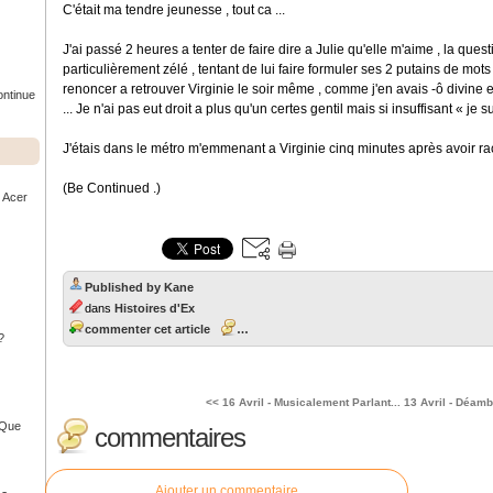
C'était ma tendre jeunesse , tout ca ...
J'ai passé 2 heures a tenter de faire dire a Julie qu'elle m'aime , la que
particulièrement zélé , tentant de lui faire formuler ses 2 putains de mo
renoncer a retrouver Virginie le soir même , comme j'en avais -ô divine et
ontinue
... Je n'ai pas eut droit a plus qu'un certes gentil mais si insuffisant « je s
J'étais dans le métro m'emmenant a Virginie cinq minutes après avoir r
(Be Continued .)
r Acer
Published by Kane
dans
Histoires d'Ex
commenter cet article
…
?
<< 16 Avril - Musicalement Parlant...
13 Avril - Déam
- Que
commentaires
Ajouter un commentaire