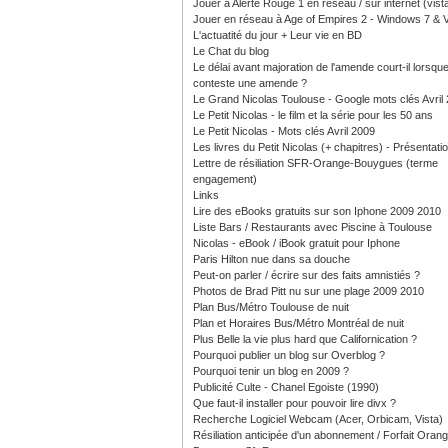
Jouer à Alerte Rouge 1 en réseau / sur internet (vist
Jouer en réseau à Age of Empires 2 - Windows 7 & V
L'actuatité du jour + Leur vie en BD
Le Chat du blog
Le délai avant majoration de l'amende court-il lorsque
conteste une amende ?
Le Grand Nicolas Toulouse - Google mots clés Avril
Le Petit Nicolas - le film et la série pour les 50 ans
Le Petit Nicolas - Mots clés Avril 2009
Les livres du Petit Nicolas (+ chapitres) - Présentati
Lettre de résiliation SFR-Orange-Bouygues (terme
engagement)
Links
Lire des eBooks gratuits sur son Iphone 2009 2010
Liste Bars / Restaurants avec Piscine à Toulouse
Nicolas - eBook / iBook gratuit pour Iphone
Paris Hilton nue dans sa douche
Peut-on parler / écrire sur des faits amnistiés ?
Photos de Brad Pitt nu sur une plage 2009 2010
Plan Bus/Métro Toulouse de nuit
Plan et Horaires Bus/Métro Montréal de nuit
Plus Belle la vie plus hard que Californication ?
Pourquoi publier un blog sur Overblog ?
Pourquoi tenir un blog en 2009 ?
Publicité Culte - Chanel Egoiste (1990)
Que faut-il installer pour pouvoir lire divx ?
Recherche Logiciel Webcam (Acer, Orbicam, Vista)
Résiliation anticipée d'un abonnement / Forfait Oran