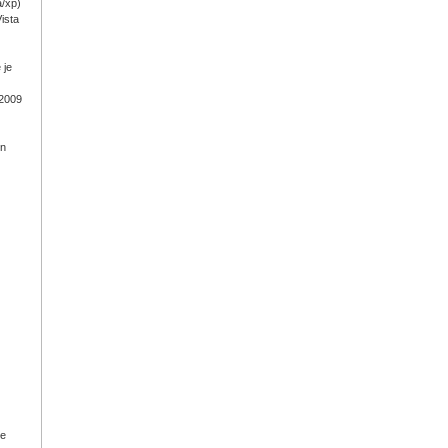
a/xp)
ista
 je
 2009
on
ge