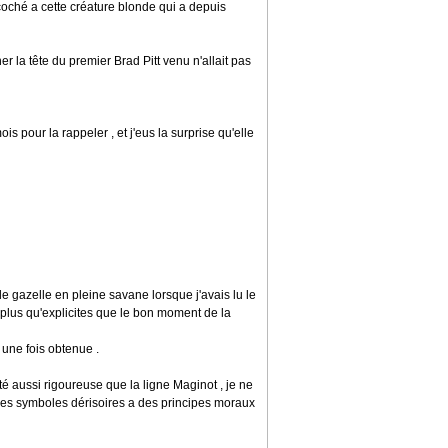
écoché a cette créature blonde qui a depuis
er la tête du premier Brad Pitt venu n'allait pas
is pour la rappeler , et j'eus la surprise qu'elle
de gazelle en pleine savane lorsque j'avais lu le
plus qu'explicites que le bon moment de la
s une fois obtenue .
élité aussi rigoureuse que la ligne Maginot , je ne
des symboles dérisoires a des principes moraux