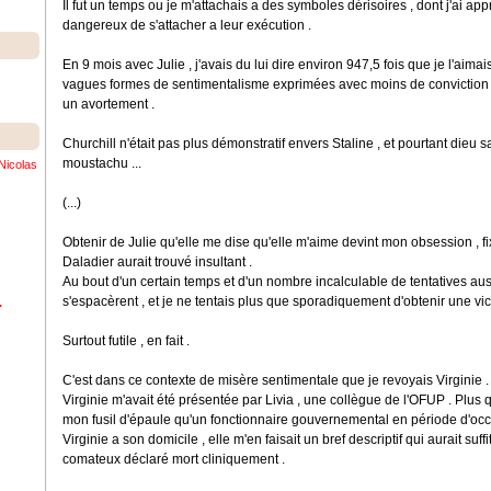
Il fut un temps ou je m'attachais a des symboles dérisoires , dont j'ai appri
dangereux de s'attacher a leur exécution .
En 9 mois avec Julie , j'avais du lui dire environ 947,5 fois que je l'aimais
vagues formes de sentimentalisme exprimées avec moins de conviction q
un avortement .
Churchill n'était pas plus démonstratif envers Staline , et pourtant dieu sai
moustachu ...
Nicolas
(...)
Obtenir de Julie qu'elle me dise qu'elle m'aime devint mon obsession , 
Daladier aurait trouvé insultant .
Au bout d'un certain temps et d'un nombre incalculable de tentatives a
s'espacèrent , et je ne tentais plus que sporadiquement d'obtenir une vic
.
Surtout futile , en fait .
C'est dans ce contexte de misère sentimentale que je revoyais Virginie .
Virginie m'avait été présentée par Livia , une collègue de l'OFUP . Plus q
mon fusil d'épaule qu'un fonctionnaire gouvernemental en période d'oc
Virginie a son domicile , elle m'en faisait un bref descriptif qui aurait suf
comateux déclaré mort cliniquement .