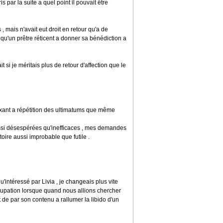
s par la suite a quel point il pouvait être
 , mais n'avait eut droit en retour qu'a de
u'un prêtre réticent a donner sa bénédiction a
t si je méritais plus de retour d'affection que le
fixant a répétition des ultimatums que même
ussi désespérées qu'inefficaces , mes demandes
toire aussi improbable que futile .
u'intéressé par Livia , je changeais plus vite
cupation lorsque quand nous allions chercher
fit de par son contenu a rallumer la libido d'un