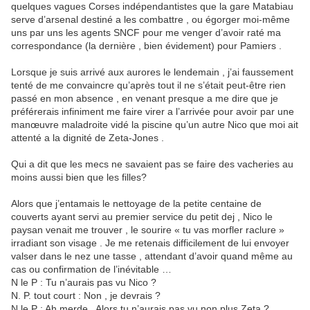
quelques vagues Corses indépendantistes que la gare Matabiau
serve d’arsenal destiné a les combattre , ou égorger moi-même
uns par uns les agents SNCF pour me venger d’avoir raté ma
correspondance (la dernière , bien évidement) pour Pamiers .
Lorsque je suis arrivé aux aurores le lendemain , j’ai faussement
tenté de me convaincre qu’après tout il ne s’était peut-être rien
passé en mon absence , en venant presque a me dire que je
préférerais infiniment me faire virer a l’arrivée pour avoir par une
manœuvre maladroite vidé la piscine qu’un autre Nico que moi ait
attenté a la dignité de Zeta-Jones .
Qui a dit que les mecs ne savaient pas se faire des vacheries au
moins aussi bien que les filles?
Alors que j’entamais le nettoyage de la petite centaine de
couverts ayant servi au premier service du petit dej , Nico le
paysan venait me trouver , le sourire « tu vas morfler raclure »
irradiant son visage . Je me retenais difficilement de lui envoyer
valser dans le nez une tasse , attendant d’avoir quand même au
cas ou confirmation de l’inévitable …
N le P : Tu n’aurais pas vu Nico ?
N. P. tout court : Non , je devrais ?
N le P : Ah merde . Alors tu n’aurais pas vu non plus Zeta ?