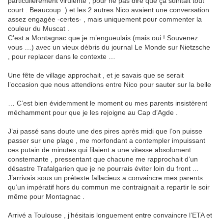
particulièrement virulente , pour ne pas dire que ça suintait tout
court . Beaucoup .) et les 2 autres Nico avaient une conversation
assez engagée -certes- , mais uniquement pour commenter la
couleur du Muscat .
C’est a Montagnac que je m’engueulais (mais oui ! Souvenez
vous …) avec un vieux débris du journal Le Monde sur Nietzsche
, pour replacer dans le contexte …
Une fête de village approchait , et je savais que se serait
l’occasion que nous attendions entre Nico pour sauter sur la belle
.
… C’est bien évidemment le moment ou mes parents insistèrent
méchamment pour que je les rejoigne au Cap d’Agde .
J’ai passé sans doute une des pires après midi que l’on puisse
passer sur une plage , me morfondant a contempler impuissant
ces putain de minutes qui filaient a une vitesse absolument
consternante , pressentant que chacune me rapprochait d’un
désastre Trafalgarien que je ne pourrais éviter loin du front ...
J’arrivais sous un prétexte fallacieux a convaincre mes parents
qu’un impératif hors du commun me contraignait a repartir le soir
même pour Montagnac .
Arrivé a Toulouse , j’hésitais longuement entre convaincre l’ETA et