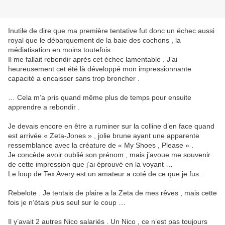
Inutile de dire que ma première tentative fut donc un échec aussi
royal que le débarquement de la baie des cochons , la
médiatisation en moins toutefois .
Il me fallait rebondir après cet échec lamentable . J’ai
heureusement cet été là développé mon impressionnante
capacité a encaisser sans trop broncher .
… Cela m’a pris quand même plus de temps pour ensuite
apprendre a rebondir .
Je devais encore en être a ruminer sur la colline d’en face quand
est arrivée « Zeta-Jones » , jolie brune ayant une apparente
ressemblance avec la créature de « My Shoes , Please » .
Je concède avoir oublié son prénom , mais j’avoue me souvenir
de cette impression que j’ai éprouvé en la voyant …
Le loup de Tex Avery est un amateur a coté de ce que je fus .
Rebelote . Je tentais de plaire a la Zeta de mes rêves , mais cette
fois je n’étais plus seul sur le coup …
Il y’avait 2 autres Nico salariés . Un Nico , ce n’est pas toujours