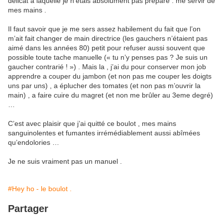
délicat a laquelle je n’étais absolument pas préparé : me servir de
mes mains .
Il faut savoir que je me sers assez habilement du fait que l’on
m’ait fait changer de main directrice (les gauchers n’étaient pas
aimé dans les années 80) petit pour refuser aussi souvent que
possible toute tache manuelle (« tu n’y penses pas ? Je suis un
gaucher contrarié ! ») . Mais la , j’ai du pour conserver mon job
apprendre a couper du jambon (et non pas me couper les doigts
uns par uns) , a éplucher des tomates (et non pas m’ouvrir la
main) , a faire cuire du magret (et non me brûler au 3eme degré)
…
C’est avec plaisir que j’ai quitté ce boulot , mes mains
sanguinolentes et fumantes irrémédiablement aussi abîmées
qu’endolories …
Je ne suis vraiment pas un manuel .
#Hey ho - le boulot .
Partager