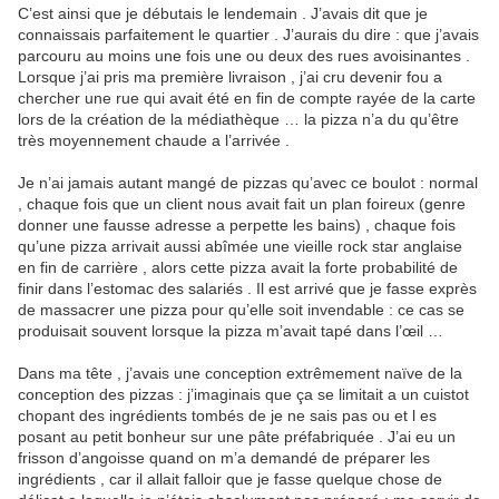
C’est ainsi que je débutais le lendemain . J’avais dit que je
connaissais parfaitement le quartier . J’aurais du dire : que j’avais
parcouru au moins une fois une ou deux des rues avoisinantes .
Lorsque j’ai pris ma première livraison , j’ai cru devenir fou a
chercher une rue qui avait été en fin de compte rayée de la carte
lors de la création de la médiathèque … la pizza n’a du qu’être
très moyennement chaude a l’arrivée .
Je n’ai jamais autant mangé de pizzas qu’avec ce boulot : normal
, chaque fois que un client nous avait fait un plan foireux (genre
donner une fausse adresse a perpette les bains) , chaque fois
qu’une pizza arrivait aussi abîmée une vieille rock star anglaise
en fin de carrière , alors cette pizza avait la forte probabilité de
finir dans l’estomac des salariés . Il est arrivé que je fasse exprès
de massacrer une pizza pour qu’elle soit invendable : ce cas se
produisait souvent lorsque la pizza m’avait tapé dans l’œil …
Dans ma tête , j’avais une conception extrêmement naïve de la
conception des pizzas : j’imaginais que ça se limitait a un cuistot
chopant des ingrédients tombés de je ne sais pas ou et l es
posant au petit bonheur sur une pâte préfabriquée . J’ai eu un
frisson d’angoisse quand on m’a demandé de préparer les
ingrédients , car il allait falloir que je fasse quelque chose de