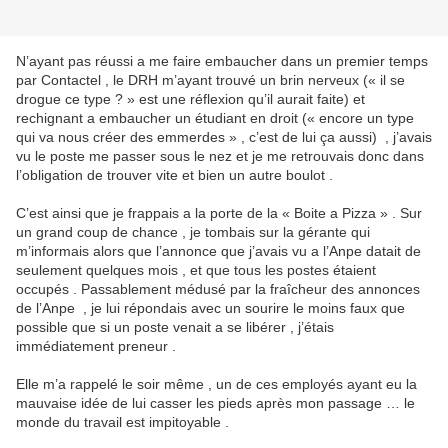
N’ayant pas réussi a me faire embaucher dans un premier temps
par Contactel , le DRH m’ayant trouvé un brin nerveux (« il se
drogue ce type ? » est une réflexion qu’il aurait faite) et
rechignant a embaucher un étudiant en droit (« encore un type
qui va nous créer des emmerdes » , c’est de lui ça aussi) , j’avais
vu le poste me passer sous le nez et je me retrouvais donc dans
l’obligation de trouver vite et bien un autre boulot .
C’est ainsi que je frappais a la porte de la « Boite a Pizza » . Sur
un grand coup de chance , je tombais sur la gérante qui
m’informais alors que l’annonce que j’avais vu a l’Anpe datait de
seulement quelques mois , et que tous les postes étaient
occupés . Passablement médusé par la fraîcheur des annonces
de l’Anpe , je lui répondais avec un sourire le moins faux que
possible que si un poste venait a se libérer , j’étais
immédiatement preneur .
Elle m’a rappelé le soir même , un de ces employés ayant eu la
mauvaise idée de lui casser les pieds après mon passage … le
monde du travail est impitoyable .