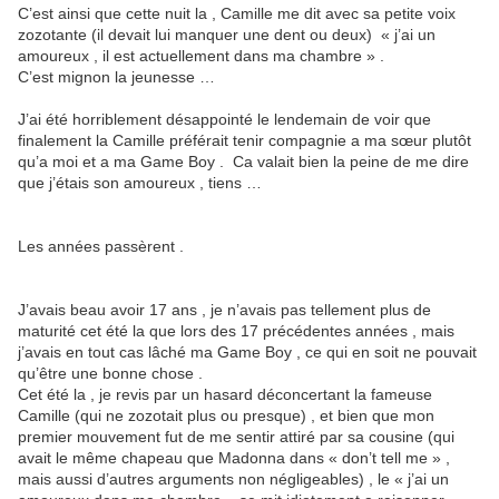
C’est ainsi que cette nuit la , Camille me dit avec sa petite voix
zozotante (il devait lui manquer une dent ou deux) « j’ai un
amoureux , il est actuellement dans ma chambre » .
C’est mignon la jeunesse …
J’ai été horriblement désappointé le lendemain de voir que
finalement la Camille préférait tenir compagnie a ma sœur plutôt
qu’a moi et a ma Game Boy . Ca valait bien la peine de me dire
que j’étais son amoureux , tiens …
Les années passèrent .
J’avais beau avoir 17 ans , je n’avais pas tellement plus de
maturité cet été la que lors des 17 précédentes années , mais
j’avais en tout cas lâché ma Game Boy , ce qui en soit ne pouvait
qu’être une bonne chose .
Cet été la , je revis par un hasard déconcertant la fameuse
Camille (qui ne zozotait plus ou presque) , et bien que mon
premier mouvement fut de me sentir attiré par sa cousine (qui
avait le même chapeau que Madonna dans « don’t tell me » ,
mais aussi d’autres arguments non négligeables) , le « j’ai un