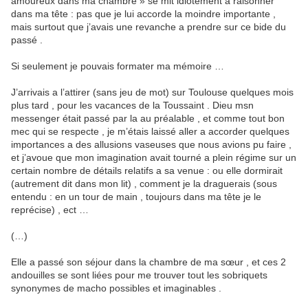
amoureux dans ma chambre » se mit idiotement a raisonner
dans ma tête : pas que je lui accorde la moindre importante ,
mais surtout que j’avais une revanche a prendre sur ce bide du
passé .
Si seulement je pouvais formater ma mémoire …
J’arrivais a l’attirer (sans jeu de mot) sur Toulouse quelques mois
plus tard , pour les vacances de la Toussaint . Dieu msn
messenger était passé par la au préalable , et comme tout bon
mec qui se respecte , je m’étais laissé aller a accorder quelques
importances a des allusions vaseuses que nous avions pu faire ,
et j’avoue que mon imagination avait tourné a plein régime sur un
certain nombre de détails relatifs a sa venue : ou elle dormirait
(autrement dit dans mon lit) , comment je la draguerais (sous
entendu : en un tour de main , toujours dans ma tête je le
reprécise) , ect …
(…)
Elle a passé son séjour dans la chambre de ma sœur , et ces 2
andouilles se sont liées pour me trouver tout les sobriquets
synonymes de macho possibles et imaginables .