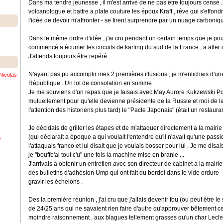
Dans ma tendre jeunesse , il m'est arrivé de ne pas être toujours censé . 
volcanologue et battre a plate couture les époux Kraft , rêve qui s'effond
l'idée de devoir m'affronter - se firent surprendre par un nuage carboniqu
Dans le même ordre d'idée , j'ai cru pendant un certain temps que je pourr
commencé a écumer les circuits de karting du sud de la France , a aller 
J'attends toujours être repéré ...
N'ayant pas pu accomplir mes 2 premières illusions , je m'entichais d'une
Nicolas
République . Un lot de consolation en somme .
Je me souviens d'un repas que je faisais avec May Aurore Kukzewski Po
mutuellement pour qu'elle devienne présidente de la Russie et moi de l
l'attention des historiens plus tard) le "Pacte Japonais" (était un restauran
Je décidais de griller les étapes et de m'attaquer directement a la mairi
(qui déclarait a époque a qui voulait l'entendre qu'il n'avait qu'une passion
.
l'attaquais franco et lui disait que je voulais bosser pour lui . Je me dis
je "bouffe'ai tout c'u" une fois la machine mise en branle ...
J'arrivais a obtenir un entretien avec son directeur de cabinet a la mair
des bulletins d'adhésion Ump qui ont fait du bordel dans le vide ordure
gravir les échelons .
Des la première réunion , j'ai cru que j'allais devenir fou (ou peut être le
de 24/25 ans qui ne savaient rien faire d'autre qu'approuver bêtement ce q
moindre raisonnement , aux blagues tellement grasses qu'un char Lecler