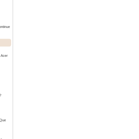
ontinue
r Acer
?
- Que