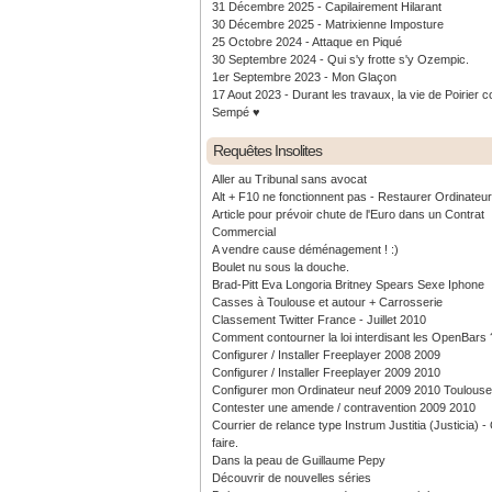
31 Décembre 2025 - Capilairement Hilarant
30 Décembre 2025 - Matrixienne Imposture
25 Octobre 2024 - Attaque en Piqué
30 Septembre 2024 - Qui s'y frotte s'y Ozempic.
1er Septembre 2023 - Mon Glaçon
17 Aout 2023 - Durant les travaux, la vie de Poirier c
Sempé ♥️
Requêtes Insolites
Aller au Tribunal sans avocat
Alt + F10 ne fonctionnent pas - Restaurer Ordinateu
Article pour prévoir chute de l'Euro dans un Contrat
Commercial
A vendre cause déménagement ! :)
Boulet nu sous la douche.
Brad-Pitt Eva Longoria Britney Spears Sexe Iphone
Casses à Toulouse et autour + Carrosserie
Classement Twitter France - Juillet 2010
Comment contourner la loi interdisant les OpenBars 
Configurer / Installer Freeplayer 2008 2009
Configurer / Installer Freeplayer 2009 2010
Configurer mon Ordinateur neuf 2009 2010 Toulouse
Contester une amende / contravention 2009 2010
Courrier de relance type Instrum Justitia (Justicia) 
faire.
Dans la peau de Guillaume Pepy
Découvrir de nouvelles séries