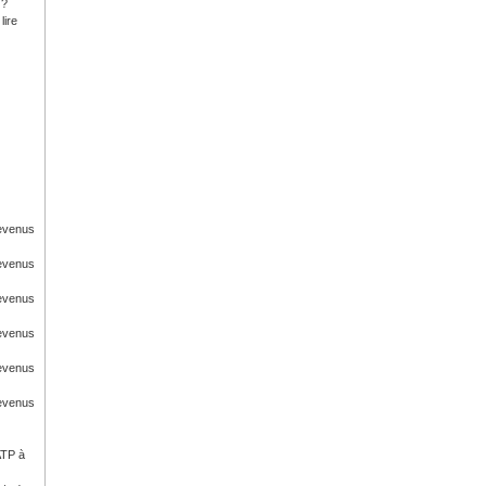
 ?
lire
Revenus
Revenus
Revenus
Revenus
Revenus
Revenus
ATP à