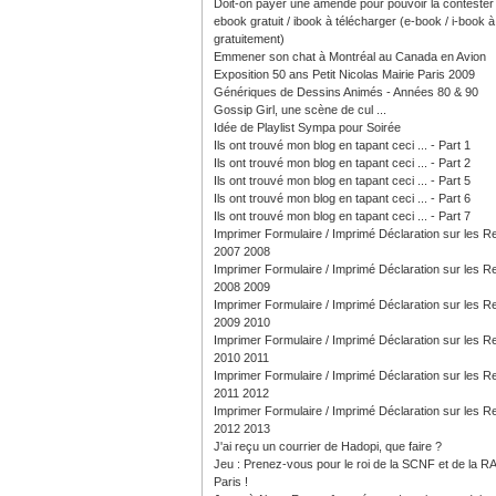
Doit-on payer une amende pour pouvoir la contester
ebook gratuit / ibook à télécharger (e-book / i-book à 
gratuitement)
Emmener son chat à Montréal au Canada en Avion
Exposition 50 ans Petit Nicolas Mairie Paris 2009
Génériques de Dessins Animés - Années 80 & 90
Gossip Girl, une scène de cul ...
Idée de Playlist Sympa pour Soirée
Ils ont trouvé mon blog en tapant ceci ... - Part 1
Ils ont trouvé mon blog en tapant ceci ... - Part 2
Ils ont trouvé mon blog en tapant ceci ... - Part 5
Ils ont trouvé mon blog en tapant ceci ... - Part 6
Ils ont trouvé mon blog en tapant ceci ... - Part 7
Imprimer Formulaire / Imprimé Déclaration sur les 
2007 2008
Imprimer Formulaire / Imprimé Déclaration sur les 
2008 2009
Imprimer Formulaire / Imprimé Déclaration sur les 
2009 2010
Imprimer Formulaire / Imprimé Déclaration sur les 
2010 2011
Imprimer Formulaire / Imprimé Déclaration sur les 
2011 2012
Imprimer Formulaire / Imprimé Déclaration sur les 
2012 2013
J'ai reçu un courrier de Hadopi, que faire ?
Jeu : Prenez-vous pour le roi de la SCNF et de la R
Paris !