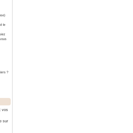
use)
é le
siez
 vous
tiers ?
t vos
e sur