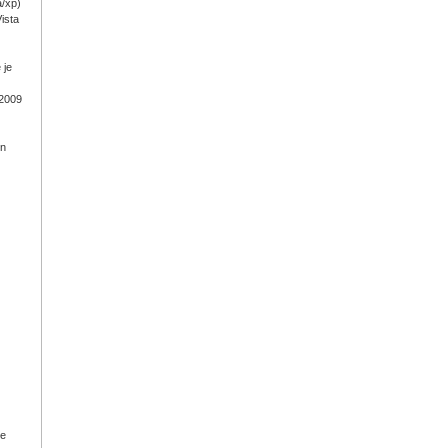
a/xp)
ista
 je
 2009
on
ge