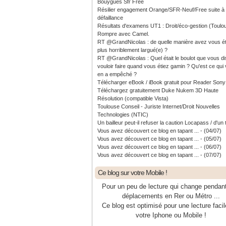
Bouygues Sfr Free
Résilier engagement Orange/SFR-Neuf/Free suite à
défaillance
Résultats d'examens UT1 : Droit/éco-gestion (Toulo
Rompre avec Camel.
RT @GrandNicolas : de quelle manière avez vous ét
plus horriblement largué(e) ?
RT @GrandNicolas : Quel était le boulot que vous di
vouloir faire quand vous étiez gamin ? Qu'est ce qui
en a empêché ?
Télécharger eBook / iBook gratuit pour Reader Sony
Téléchargez gratuitement Duke Nukem 3D Haute
Résolution (compatible Vista)
Toulouse Conseil - Juriste Internet/Droit Nouvelles
Technologies (NTIC)
Un bailleur peut-il refuser la caution Locapass / d'un 
Vous avez découvert ce blog en tapant ... - (04/07)
Vous avez découvert ce blog en tapant ... - (05/07)
Vous avez découvert ce blog en tapant ... - (06/07)
Vous avez découvert ce blog en tapant ... - (07/07)
Ce blog sur votre Mobile !
Pour un peu de lecture qui change pendan
déplacements en Rer ou Métro ...
Ce blog est optimisé pour une lecture facil
votre Iphone ou Mobile !