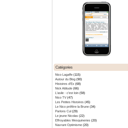
Catégories
Nico Lagaffe
(115)
Autour du Blog
(90)
Histoires d'Ex
(68)
Nick Attitude
(66)
L'asile - c'est loin
(58)
Nico TV
(47)
Les Petites Histoires
(45)
Le Nico préfère la Brune
(34)
Parlons Cul
(29)
Le jeune Nicolas
(22)
Effroyables Mesquineries
(20)
Navrant Optimisme
(20)