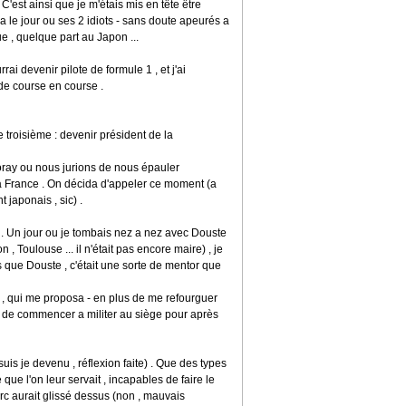
C'est ainsi que je m'étais mis en tête être
ra le jour ou ses 2 idiots - sans doute apeurés a
e , quelque part au Japon ...
ai devenir pilote de formule 1 , et j'ai
de course en course .
 troisième : devenir président de la
ray ou nous jurions de nous épauler
a France . On décida d'appeler ce moment (a
t japonais , sic) .
e . Un jour ou je tombais nez a nez avec Douste
 , Toulouse ... il n'était pas encore maire) , je
ais que Douste , c'était une sorte de mentor que
ie , qui me proposa - en plus de me refourguer
 - de commencer a militer au siège pour après
 suis je devenu , réflexion faite) . Que des types
ue l'on leur servait , incapables de faire le
c aurait glissé dessus (non , mauvais