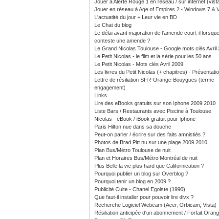
Jouer à Alerte Rouge 1 en réseau / sur internet (vist
Jouer en réseau à Age of Empires 2 - Windows 7 & V
L'actuatité du jour + Leur vie en BD
Le Chat du blog
Le délai avant majoration de l'amende court-il lorsque
conteste une amende ?
Le Grand Nicolas Toulouse - Google mots clés Avril
Le Petit Nicolas - le film et la série pour les 50 ans
Le Petit Nicolas - Mots clés Avril 2009
Les livres du Petit Nicolas (+ chapitres) - Présentati
Lettre de résiliation SFR-Orange-Bouygues (terme
engagement)
Links
Lire des eBooks gratuits sur son Iphone 2009 2010
Liste Bars / Restaurants avec Piscine à Toulouse
Nicolas - eBook / iBook gratuit pour Iphone
Paris Hilton nue dans sa douche
Peut-on parler / écrire sur des faits amnistiés ?
Photos de Brad Pitt nu sur une plage 2009 2010
Plan Bus/Métro Toulouse de nuit
Plan et Horaires Bus/Métro Montréal de nuit
Plus Belle la vie plus hard que Californication ?
Pourquoi publier un blog sur Overblog ?
Pourquoi tenir un blog en 2009 ?
Publicité Culte - Chanel Egoiste (1990)
Que faut-il installer pour pouvoir lire divx ?
Recherche Logiciel Webcam (Acer, Orbicam, Vista)
Résiliation anticipée d'un abonnement / Forfait Oran