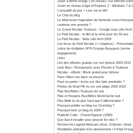
Jouer à Alerte Rouge 1 en réseau / sur internet (vist
Jouer en réseau à Age of Empires 2 - Windows 7 & V
L'actuatité du jour + Leur vie en BD
Le Chat du blog
Le délai avant majoration de l'amende court-il lorsque
conteste une amende ?
Le Grand Nicolas Toulouse - Google mots clés Avril
Le Petit Nicolas - le film et la série pour les 50 ans
Le Petit Nicolas - Mots clés Avril 2009
Les livres du Petit Nicolas (+ chapitres) - Présentati
Lettre de résiliation SFR-Orange-Bouygues (terme
engagement)
Links
Lire des eBooks gratuits sur son Iphone 2009 2010
Liste Bars / Restaurants avec Piscine à Toulouse
Nicolas - eBook / iBook gratuit pour Iphone
Paris Hilton nue dans sa douche
Peut-on parler / écrire sur des faits amnistiés ?
Photos de Brad Pitt nu sur une plage 2009 2010
Plan Bus/Métro Toulouse de nuit
Plan et Horaires Bus/Métro Montréal de nuit
Plus Belle la vie plus hard que Californication ?
Pourquoi publier un blog sur Overblog ?
Pourquoi tenir un blog en 2009 ?
Publicité Culte - Chanel Egoiste (1990)
Que faut-il installer pour pouvoir lire divx ?
Recherche Logiciel Webcam (Acer, Orbicam, Vista)
Résiliation anticipée d'un abonnement / Forfait Oran