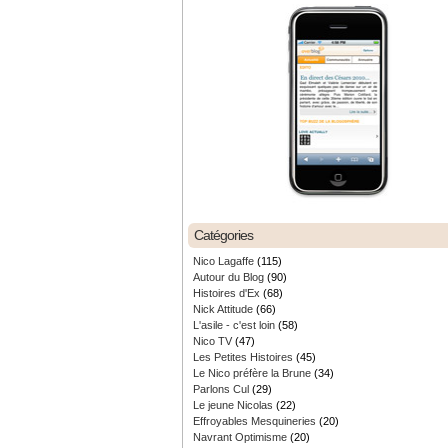
Catégories
Nico Lagaffe
(115)
Autour du Blog
(90)
Histoires d'Ex
(68)
Nick Attitude
(66)
L'asile - c'est loin
(58)
Nico TV
(47)
Les Petites Histoires
(45)
Le Nico préfère la Brune
(34)
Parlons Cul
(29)
Le jeune Nicolas
(22)
Effroyables Mesquineries
(20)
Navrant Optimisme
(20)