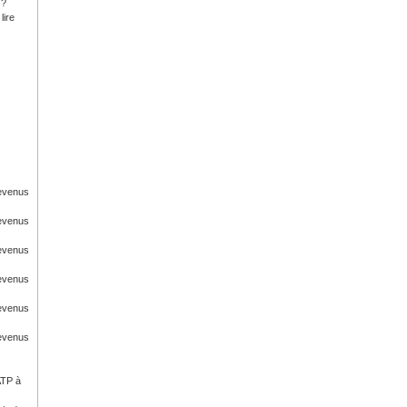
 ?
lire
Revenus
Revenus
Revenus
Revenus
Revenus
Revenus
ATP à