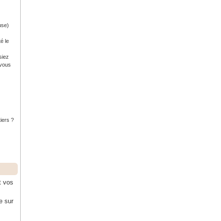
use)
é le
siez
 vous
tiers ?
t vos
e sur