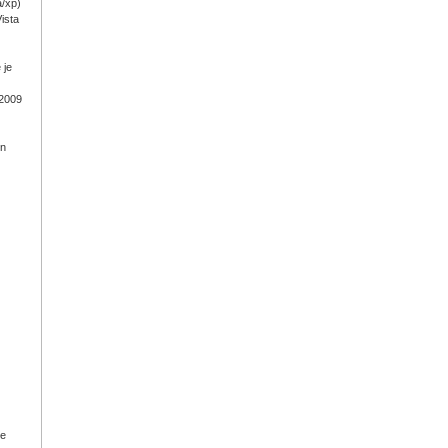
a/xp)
ista
 je
 2009
on
ge