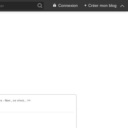
Connexion
+
Créer mon blog
 - Non , ce n'est... >>