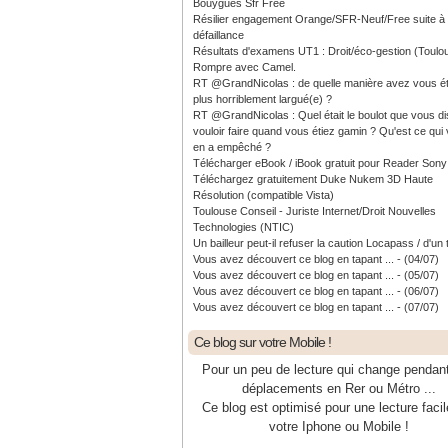
Bouygues Sfr Free
Résilier engagement Orange/SFR-Neuf/Free suite à
défaillance
Résultats d'examens UT1 : Droit/éco-gestion (Toulo
Rompre avec Camel.
RT @GrandNicolas : de quelle manière avez vous ét
plus horriblement largué(e) ?
RT @GrandNicolas : Quel était le boulot que vous di
vouloir faire quand vous étiez gamin ? Qu'est ce qui
en a empêché ?
Télécharger eBook / iBook gratuit pour Reader Sony
Téléchargez gratuitement Duke Nukem 3D Haute
Résolution (compatible Vista)
Toulouse Conseil - Juriste Internet/Droit Nouvelles
Technologies (NTIC)
Un bailleur peut-il refuser la caution Locapass / d'un 
Vous avez découvert ce blog en tapant ... - (04/07)
Vous avez découvert ce blog en tapant ... - (05/07)
Vous avez découvert ce blog en tapant ... - (06/07)
Vous avez découvert ce blog en tapant ... - (07/07)
Ce blog sur votre Mobile !
Pour un peu de lecture qui change pendan
déplacements en Rer ou Métro ...
Ce blog est optimisé pour une lecture facil
votre Iphone ou Mobile !