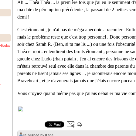
Ah ... Théa Théa ... la première fois que j'ai eu le sentiment 
ma date de péremption précédente , la passant de 2 petites se
demi !
C'est étonnant , je n'ai pas de méga anecdote a raconter . Enfin 
mais le problème reste que c'est trop personnel . Donc personne
soir chez Sarah R. (Ben, si tu me lis ...) ou une fois l'obscurit
Nicolas
Théa et moi - entendirent des bruits étonnant , personne ne sau
gueule chez Ludo (rhah putain , j'en ai encore des frissons de 
m'étais retrouvé seul avec elle dans la chambre des parents du
parents ne lisent jamais ses lignes - , je raconterais encore mo
Braveheart , et je n'avouerais jamais que j'étais encore puce
.
Vous croyiez quand même pas que j'allais déballer ma vie co
Published by Kane