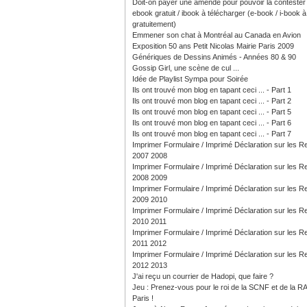
Doit-on payer une amende pour pouvoir la contester
ebook gratuit / ibook à télécharger (e-book / i-book à 
gratuitement)
Emmener son chat à Montréal au Canada en Avion
Exposition 50 ans Petit Nicolas Mairie Paris 2009
Génériques de Dessins Animés - Années 80 & 90
Gossip Girl, une scène de cul ...
Idée de Playlist Sympa pour Soirée
Ils ont trouvé mon blog en tapant ceci ... - Part 1
Ils ont trouvé mon blog en tapant ceci ... - Part 2
Ils ont trouvé mon blog en tapant ceci ... - Part 5
Ils ont trouvé mon blog en tapant ceci ... - Part 6
Ils ont trouvé mon blog en tapant ceci ... - Part 7
Imprimer Formulaire / Imprimé Déclaration sur les 
2007 2008
Imprimer Formulaire / Imprimé Déclaration sur les 
2008 2009
Imprimer Formulaire / Imprimé Déclaration sur les 
2009 2010
Imprimer Formulaire / Imprimé Déclaration sur les 
2010 2011
Imprimer Formulaire / Imprimé Déclaration sur les 
2011 2012
Imprimer Formulaire / Imprimé Déclaration sur les 
2012 2013
J'ai reçu un courrier de Hadopi, que faire ?
Jeu : Prenez-vous pour le roi de la SCNF et de la R
Paris !