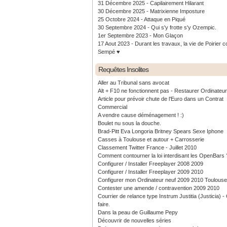
31 Décembre 2025 - Capilairement Hilarant
30 Décembre 2025 - Matrixienne Imposture
25 Octobre 2024 - Attaque en Piqué
30 Septembre 2024 - Qui s'y frotte s'y Ozempic.
1er Septembre 2023 - Mon Glaçon
17 Aout 2023 - Durant les travaux, la vie de Poirier c
Sempé ♥️
Requêtes Insolites
Aller au Tribunal sans avocat
Alt + F10 ne fonctionnent pas - Restaurer Ordinateu
Article pour prévoir chute de l'Euro dans un Contrat
Commercial
A vendre cause déménagement ! :)
Boulet nu sous la douche.
Brad-Pitt Eva Longoria Britney Spears Sexe Iphone
Casses à Toulouse et autour + Carrosserie
Classement Twitter France - Juillet 2010
Comment contourner la loi interdisant les OpenBars 
Configurer / Installer Freeplayer 2008 2009
Configurer / Installer Freeplayer 2009 2010
Configurer mon Ordinateur neuf 2009 2010 Toulouse
Contester une amende / contravention 2009 2010
Courrier de relance type Instrum Justitia (Justicia) 
faire.
Dans la peau de Guillaume Pepy
Découvrir de nouvelles séries