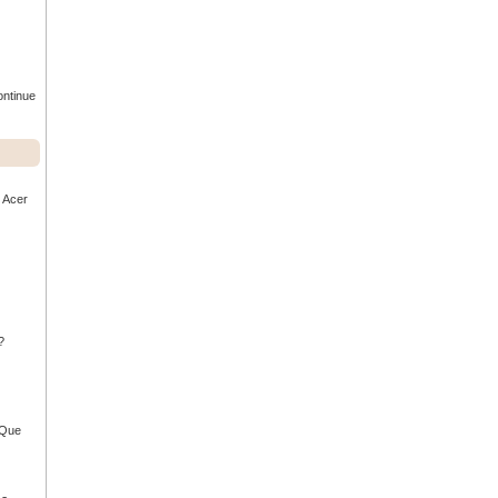
ontinue
r Acer
?
- Que