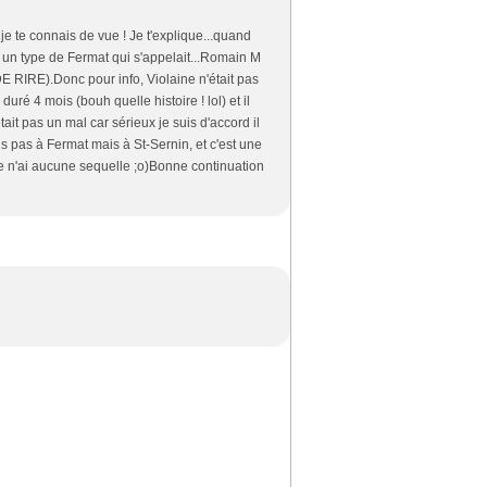
je te connais de vue ! Je t'explique...quand
c un type de Fermat qui s'appelait...Romain M
TE DE RIRE).Donc pour info, Violaine n'était pas
duré 4 mois (bouh quelle histoire ! lol) et il
tait pas un mal car sérieux je suis d'accord il
tais pas à Fermat mais à St-Sernin, et c'est une
 je n'ai aucune sequelle ;o)Bonne continuation