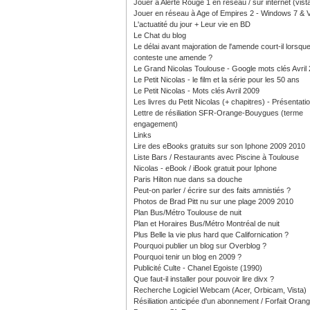
Jouer à Alerte Rouge 1 en réseau / sur internet (vist
Jouer en réseau à Age of Empires 2 - Windows 7 & V
L'actuatité du jour + Leur vie en BD
Le Chat du blog
Le délai avant majoration de l'amende court-il lorsque
conteste une amende ?
Le Grand Nicolas Toulouse - Google mots clés Avril
Le Petit Nicolas - le film et la série pour les 50 ans
Le Petit Nicolas - Mots clés Avril 2009
Les livres du Petit Nicolas (+ chapitres) - Présentati
Lettre de résiliation SFR-Orange-Bouygues (terme
engagement)
Links
Lire des eBooks gratuits sur son Iphone 2009 2010
Liste Bars / Restaurants avec Piscine à Toulouse
Nicolas - eBook / iBook gratuit pour Iphone
Paris Hilton nue dans sa douche
Peut-on parler / écrire sur des faits amnistiés ?
Photos de Brad Pitt nu sur une plage 2009 2010
Plan Bus/Métro Toulouse de nuit
Plan et Horaires Bus/Métro Montréal de nuit
Plus Belle la vie plus hard que Californication ?
Pourquoi publier un blog sur Overblog ?
Pourquoi tenir un blog en 2009 ?
Publicité Culte - Chanel Egoiste (1990)
Que faut-il installer pour pouvoir lire divx ?
Recherche Logiciel Webcam (Acer, Orbicam, Vista)
Résiliation anticipée d'un abonnement / Forfait Oran