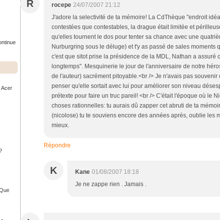
R
rocepe
24/07/2007 21:12
J'adore la selectivité de ta mémoire! La CdThèque "endroit idéal"
contestées que contestables, la drague était limitée et périlleu
qu'elles tournent le dos pour tenter sa chance avec une quatriè
ontinue
Nurburgring sous le déluge) et t'y as passé de sales moments q
c'est que sitot prise la présidence de la MDL, Nathan a assuré 
longtemps". Mesquinerie le jour de l'anniversaire de notre héro
de l'auteur) sacrément pitoyable.<br /> Je n'avais pas souvenir 
penser qu'elle sortait avec lui pour améliorer son niveau déses
r Acer
prétexte pour faire un truc pareil! <br /> C'était l'époque où le 
choses rationnelles: tu aurais dû zapper cet abruti de ta mémoi
(nicolose) tu te souviens encore des années après, oublie les m
mieux.
Répondre
?
K
Kane
01/08/2007 18:18
Je ne zappe rien . Jamais .
- Que