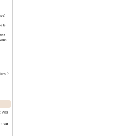
use)
é le
siez
 vous
tiers ?
t vos
e sur