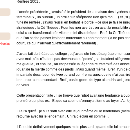
Rentrée 2001 .
L'année précédente , j'avais été le président de la maison des Lycéens 
faramineux , un bureau , un ordi et un téléphone rien qu'a moi ... ) et , si 
funeste rentrée , j'avais réussi en foutant le bordel - ce que je fais le 
stratégique : la Cd Thèque . Pour les non avertis , on avait la possibili
celui ci se transformait très vite en mini discothèque . Bref , la Cd Thèque
que l'on sache passer les bons morceaux au bon moment ( a ne pas co
court , ce qui n'arrivait qu'effroyablement rarement) .
Nicolas
J'avais fait du théâtre au collège , et j'avais été très désagréablement s
avec moi , s'ils n'étaient pas devenus des "potes" , se foutaient allègrem
ma gueule , et ensuite , ou est passée la légendaire fraternité des artistes
jouait de la merde comme des pieds . Mais quand même . Bref , l'un de c
impartiale description du type : grand con (remarquez que je n'ai pas tiré
brin -trop- condescendant . Bref , pas le genre de type attendrissant , e
.
de vous .
Cette présentation faite , il se trouve que l'idiot avait une tendance a oubl
première qui plus est . Et que sa copine s'ennuyait ferme au foyer . Au 
Elle l'a quitté , je suis sorti avec elle le jour même ou le lendemain (mémo
retourne avec lui le lendemain . Un raid éclair en somme ...
Il l'a quitté définitivement quelques mois plus tard , quand elle lui a racont