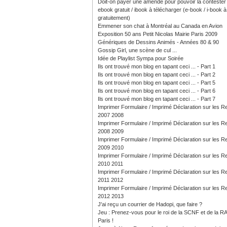
Doit-on payer une amende pour pouvoir la contester
ebook gratuit / ibook à télécharger (e-book / i-book à 
gratuitement)
Emmener son chat à Montréal au Canada en Avion
Exposition 50 ans Petit Nicolas Mairie Paris 2009
Génériques de Dessins Animés - Années 80 & 90
Gossip Girl, une scène de cul ...
Idée de Playlist Sympa pour Soirée
Ils ont trouvé mon blog en tapant ceci ... - Part 1
Ils ont trouvé mon blog en tapant ceci ... - Part 2
Ils ont trouvé mon blog en tapant ceci ... - Part 5
Ils ont trouvé mon blog en tapant ceci ... - Part 6
Ils ont trouvé mon blog en tapant ceci ... - Part 7
Imprimer Formulaire / Imprimé Déclaration sur les 
2007 2008
Imprimer Formulaire / Imprimé Déclaration sur les 
2008 2009
Imprimer Formulaire / Imprimé Déclaration sur les 
2009 2010
Imprimer Formulaire / Imprimé Déclaration sur les 
2010 2011
Imprimer Formulaire / Imprimé Déclaration sur les 
2011 2012
Imprimer Formulaire / Imprimé Déclaration sur les 
2012 2013
J'ai reçu un courrier de Hadopi, que faire ?
Jeu : Prenez-vous pour le roi de la SCNF et de la R
Paris !