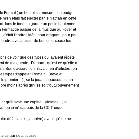
de Fermat ( un boulot sur mesure : un budget
je m'en étais fait éjecter par le Nathan en cette
mieux dans le fond - a garder un poste hautement
té a Fermat de passer de la musique au Foyer et
 , c'était l'endroit idéal pour draguer , pour peu
nfondre avec passer de bons morceaux tout
urpris de voir que des types qui avaient répété
ent de ma gueule . D'abord , qu'est ce qu'elle a
 ? Bon d'accord , on n'avait rien d'artistes , on
es types s'appelait Romain . Brève et
 le premier ...) , se la jouant beaucoup et un
ncore moins après qu'il se soit foutu ouvertement
ier qu'il avait une copine - Violaine - , sa
foyer ou je m'occupais de la CD Thèque .
ire défaillante , ça arrive) avant qu'elle ne
é ce qui s'était passé ...