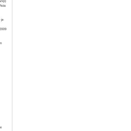
a/xp)
ista
 je
 2009
on
ge