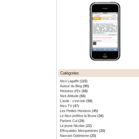
Catégories
Nico Lagaffe
(115)
Autour du Blog
(90)
Histoires d'Ex
(68)
Nick Attitude
(66)
L'asile - c'est loin
(58)
Nico TV
(47)
Les Petites Histoires
(45)
Le Nico préfère la Brune
(34)
Parlons Cul
(29)
Le jeune Nicolas
(22)
Effroyables Mesquineries
(20)
Navrant Optimisme
(20)