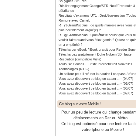
Bouygues Sfr Free
Résilier engagement Orange/SFR-Neuf/Free suite à
défaillance
Résultats d'examens UT1 : Droit/éco-gestion (Toulo
Rompre avec Camel.
RT @GrandNicolas : de quelle manière avez vous ét
plus horriblement largué(e) ?
RT @GrandNicolas : Quel était le boulot que vous di
vouloir faire quand vous étiez gamin ? Qu'est ce qui
en a empêché ?
Télécharger eBook / iBook gratuit pour Reader Sony
Téléchargez gratuitement Duke Nukem 3D Haute
Résolution (compatible Vista)
Toulouse Conseil - Juriste Internet/Droit Nouvelles
Technologies (NTIC)
Un bailleur peut-il refuser la caution Locapass / d'un 
Vous avez découvert ce blog en tapant ... - (04/07)
Vous avez découvert ce blog en tapant ... - (05/07)
Vous avez découvert ce blog en tapant ... - (06/07)
Vous avez découvert ce blog en tapant ... - (07/07)
Ce blog sur votre Mobile !
Pour un peu de lecture qui change pendan
déplacements en Rer ou Métro ...
Ce blog est optimisé pour une lecture facil
votre Iphone ou Mobile !