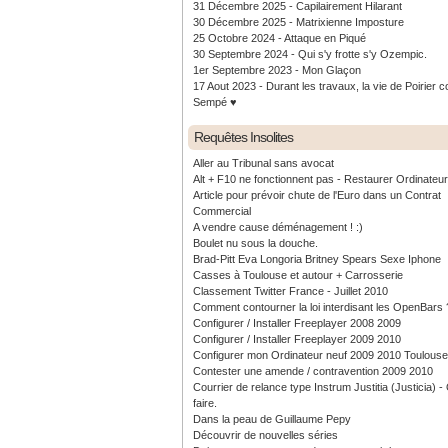
31 Décembre 2025 - Capilairement Hilarant
30 Décembre 2025 - Matrixienne Imposture
25 Octobre 2024 - Attaque en Piqué
30 Septembre 2024 - Qui s'y frotte s'y Ozempic.
1er Septembre 2023 - Mon Glaçon
17 Aout 2023 - Durant les travaux, la vie de Poirier c
Sempé ♥️
Requêtes Insolites
Aller au Tribunal sans avocat
Alt + F10 ne fonctionnent pas - Restaurer Ordinateu
Article pour prévoir chute de l'Euro dans un Contrat
Commercial
A vendre cause déménagement ! :)
Boulet nu sous la douche.
Brad-Pitt Eva Longoria Britney Spears Sexe Iphone
Casses à Toulouse et autour + Carrosserie
Classement Twitter France - Juillet 2010
Comment contourner la loi interdisant les OpenBars 
Configurer / Installer Freeplayer 2008 2009
Configurer / Installer Freeplayer 2009 2010
Configurer mon Ordinateur neuf 2009 2010 Toulouse
Contester une amende / contravention 2009 2010
Courrier de relance type Instrum Justitia (Justicia) 
faire.
Dans la peau de Guillaume Pepy
Découvrir de nouvelles séries