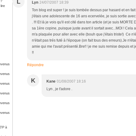
L
 ?
Lyn
24/07/2007 18:39
lire
Ton blog est super ! je suis tombée dessus par hasard et en fait 
j'étais une adolescente de 16 ans ecervelée, je suis sortie ave
. !!! Et là je vois qu'il est cité dans ton article (et je suis MOR
sa 1ère copine, puisque juste avant il sortait avec...MOI ! Cela a 
m'a plaquée pour aller avec elle (bouh que j'étais triste!) Ce n'é
n'était pas trés futé à l'époque (on fait tous des erreurs).Je n'é
amie qui me l'avait présenté.Bref ! je me suis remise depuis et
!!
Revenus
Répondre
Revenus
K
Kane
01/08/2007 18:16
Revenus
Lyn , je t'adore .
Revenus
Revenus
Revenus
ATP à