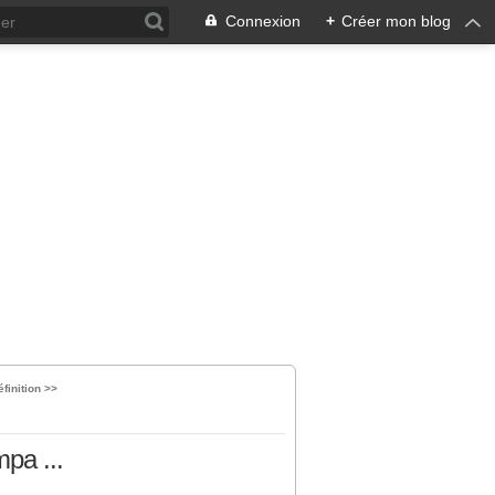
Connexion
+
Créer mon blog
finition >>
pa ...