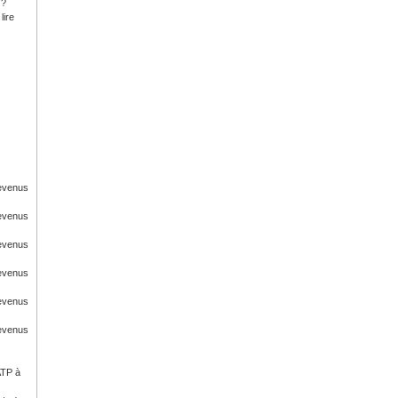
 ?
lire
Revenus
Revenus
Revenus
Revenus
Revenus
Revenus
ATP à