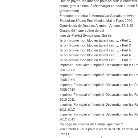
Doit-on payer une amende pour pouvoir la contester
ebook gratuit / ibook à télécharger (e-book / i-book à 
gratuitement)
Emmener son chat à Montréal au Canada en Avion
Exposition 50 ans Petit Nicolas Mairie Paris 2009
Génériques de Dessins Animés - Années 80 & 90
Gossip Girl, une scène de cul ...
Idée de Playlist Sympa pour Soirée
Ils ont trouvé mon blog en tapant ceci ... - Part 1
Ils ont trouvé mon blog en tapant ceci ... - Part 2
Ils ont trouvé mon blog en tapant ceci ... - Part 5
Ils ont trouvé mon blog en tapant ceci ... - Part 6
Ils ont trouvé mon blog en tapant ceci ... - Part 7
Imprimer Formulaire / Imprimé Déclaration sur les 
2007 2008
Imprimer Formulaire / Imprimé Déclaration sur les 
2008 2009
Imprimer Formulaire / Imprimé Déclaration sur les 
2009 2010
Imprimer Formulaire / Imprimé Déclaration sur les 
2010 2011
Imprimer Formulaire / Imprimé Déclaration sur les 
2011 2012
Imprimer Formulaire / Imprimé Déclaration sur les 
2012 2013
J'ai reçu un courrier de Hadopi, que faire ?
Jeu : Prenez-vous pour le roi de la SCNF et de la R
Paris !