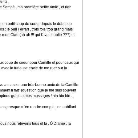
ents .
e Sempé , ma première petite amie , et rien
 mon petit coup de coeur depuis le début de
 : le pull Ferrari , trois fois trop grand mais
mon Ciao (ah ah !!! qui l'avait oublié ???) et
urieux coup de coeur pour Camille et pour ceux qui
d avec la furieuse envie de me ruer sur la
rouve a masser une très bonne amie de la Camille
omment il fait" (question que je me suis souvent
opines grâce a mes massages ! hin hin hin ...
sans presque m'en rendre compte , en oubliant
ous nous relevons tous et la , Ô Drame , la