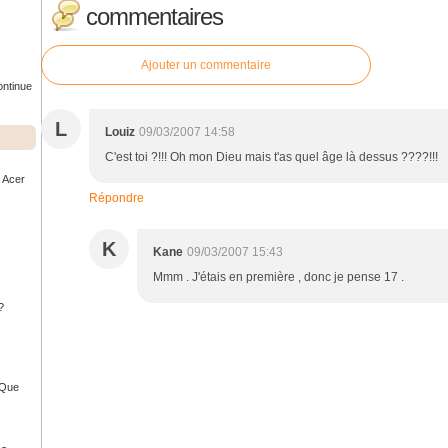
commentaires
Ajouter un commentaire
ontinue
L
Louiz
09/03/2007 14:58
C'est toi ?!!! Oh mon Dieu mais t'as quel âge là dessus ????!!!
r Acer
Répondre
K
Kane
09/03/2007 15:43
Mmm . J'étais en première , donc je pense 17 .
?
- Que