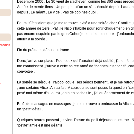
Décembre 2000 . Le 30 vient de s'achever , comme les 363 jours précéd
Année de merde tiens . Un peu plus d'un an s'est écoulé depuis Laurian
depuis . Le néant . Le vide . Pas de copines quoi .
Poum ! C'est alors que je me retrouve invité a une soirée chez Camille ,
cette année de 1ere . Paf , le Nico s'habille pour sortir chiquement (en gros
pas encore esquinté par le gros Cohen) et en ni une ni deux , j'enfourche 
atterrit a la soirée .
Nicolas
Fin du prélude , début du drame ...
Donc j'arrive sur place . Pour ceux qui l'auraient déjà oublié , j'ai un f
me connaissent , j'arrive a cette soirée armé de "bonnes intentions" , ca
convoitée .
La soirée se déroule , l'alcool coule , les bédos tournent , et je me ret
.
, une certaine Alice . Ah au fait ! A ceux qui se sont posés la question "c
posé moi même d'ailleurs) , eh bien sachez le , j'ai eu énormément de c
Bref , de massages en massages , je me retrouve a embrasser la Alice 
un "petit" détail .
Quelques heures passent , et vient l'heure du petit déjeuner nocturne . N
"petite" amie est une géante !