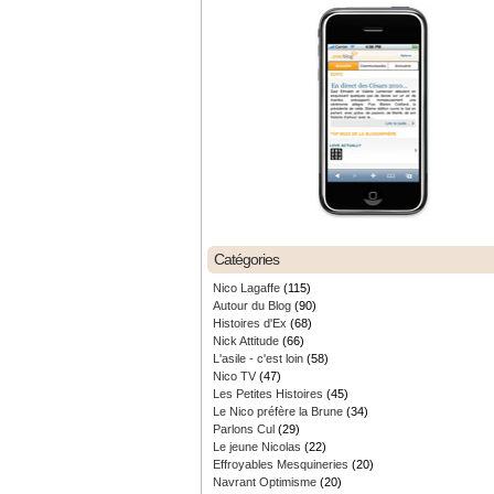
Catégories
Nico Lagaffe
(115)
Autour du Blog
(90)
Histoires d'Ex
(68)
Nick Attitude
(66)
L'asile - c'est loin
(58)
Nico TV
(47)
Les Petites Histoires
(45)
Le Nico préfère la Brune
(34)
Parlons Cul
(29)
Le jeune Nicolas
(22)
Effroyables Mesquineries
(20)
Navrant Optimisme
(20)