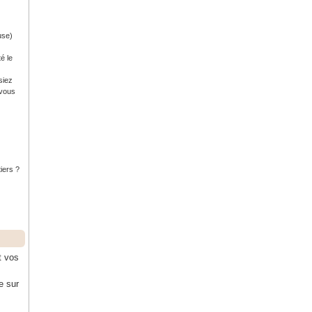
use)
é le
siez
 vous
tiers ?
t vos
e sur