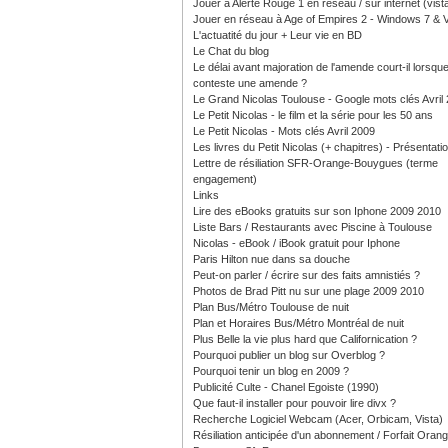
Jouer à Alerte Rouge 1 en réseau / sur internet (vist
Jouer en réseau à Age of Empires 2 - Windows 7 & V
L'actuatité du jour + Leur vie en BD
Le Chat du blog
Le délai avant majoration de l'amende court-il lorsque
conteste une amende ?
Le Grand Nicolas Toulouse - Google mots clés Avril
Le Petit Nicolas - le film et la série pour les 50 ans
Le Petit Nicolas - Mots clés Avril 2009
Les livres du Petit Nicolas (+ chapitres) - Présentati
Lettre de résiliation SFR-Orange-Bouygues (terme
engagement)
Links
Lire des eBooks gratuits sur son Iphone 2009 2010
Liste Bars / Restaurants avec Piscine à Toulouse
Nicolas - eBook / iBook gratuit pour Iphone
Paris Hilton nue dans sa douche
Peut-on parler / écrire sur des faits amnistiés ?
Photos de Brad Pitt nu sur une plage 2009 2010
Plan Bus/Métro Toulouse de nuit
Plan et Horaires Bus/Métro Montréal de nuit
Plus Belle la vie plus hard que Californication ?
Pourquoi publier un blog sur Overblog ?
Pourquoi tenir un blog en 2009 ?
Publicité Culte - Chanel Egoiste (1990)
Que faut-il installer pour pouvoir lire divx ?
Recherche Logiciel Webcam (Acer, Orbicam, Vista)
Résiliation anticipée d'un abonnement / Forfait Oran