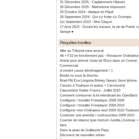
31 Décembre 2025 - Capilairement Hilarant
30 Décembre 2025 - Matrixienne Imposture
25 Octobre 2024 - Attaque en Piqué
30 Septembre 2024 - Qui s'y frotte s'y Ozempic.
1er Septembre 2023 - Mon Glaçon
17 Aout 2023 - Durant les travaux, la vie de Poirier c
Sempé ♥️
Requêtes Insolites
Aller au Tribunal sans avocat
Alt + F10 ne fonctionnent pas - Restaurer Ordinateu
Article pour prévoir chute de l'Euro dans un Contrat
Commercial
A vendre cause déménagement ! :)
Boulet nu sous la douche.
Brad-Pitt Eva Longoria Britney Spears Sexe Iphone
Casses à Toulouse et autour + Carrosserie
Classement Twitter France - Juillet 2010
Comment contourner la loi interdisant les OpenBars 
Configurer / Installer Freeplayer 2008 2009
Configurer / Installer Freeplayer 2009 2010
Configurer mon Ordinateur neuf 2009 2010 Toulouse
Contester une amende / contravention 2009 2010
Courrier de relance type Instrum Justitia (Justicia) 
faire.
Dans la peau de Guillaume Pepy
Découvrir de nouvelles séries