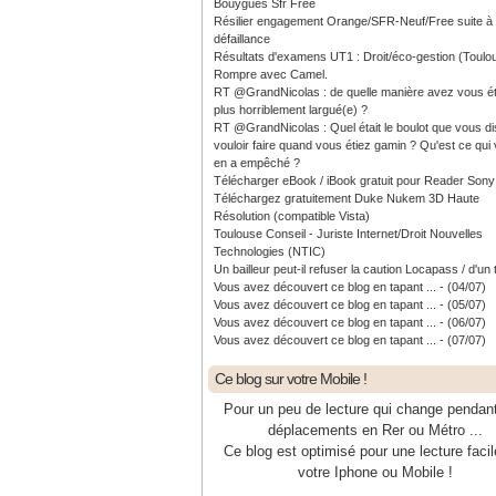
Bouygues Sfr Free
Résilier engagement Orange/SFR-Neuf/Free suite à
défaillance
Résultats d'examens UT1 : Droit/éco-gestion (Toulo
Rompre avec Camel.
RT @GrandNicolas : de quelle manière avez vous ét
plus horriblement largué(e) ?
RT @GrandNicolas : Quel était le boulot que vous di
vouloir faire quand vous étiez gamin ? Qu'est ce qui
en a empêché ?
Télécharger eBook / iBook gratuit pour Reader Sony
Téléchargez gratuitement Duke Nukem 3D Haute
Résolution (compatible Vista)
Toulouse Conseil - Juriste Internet/Droit Nouvelles
Technologies (NTIC)
Un bailleur peut-il refuser la caution Locapass / d'un 
Vous avez découvert ce blog en tapant ... - (04/07)
Vous avez découvert ce blog en tapant ... - (05/07)
Vous avez découvert ce blog en tapant ... - (06/07)
Vous avez découvert ce blog en tapant ... - (07/07)
Ce blog sur votre Mobile !
Pour un peu de lecture qui change pendan
déplacements en Rer ou Métro ...
Ce blog est optimisé pour une lecture facil
votre Iphone ou Mobile !