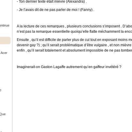
- Ton dernier texte était mièvre (Alexandra) .
- Je t’avais dit de ne pas parler de moi ! (Fanny) .
ontinue
A la lecture de ces remarques , plusieurs conclusions s’imposent . D’abord
n’est pas la remarque essentielle quoiqu’elle flatte méchamment la enc
Ensuite , qu’il est difficile de parler plus de cul tout en exposant moins
devenir gay ?) ; qu’il serait problématique d’être vulgaire , et non mièvre
enfin , qu’il serait totalement et absolument impossible de ne pas tomber
r Acer
Imaginerait-on Gaston Lagaffe autrement qu’en gaffeur invétéré ?
?
- Que