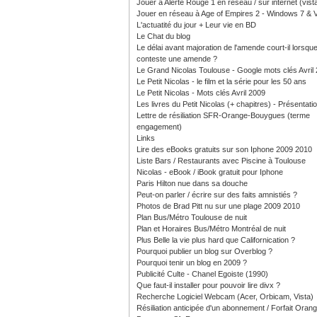
Jouer à Alerte Rouge 1 en réseau / sur internet (vist
Jouer en réseau à Age of Empires 2 - Windows 7 & V
L'actuatité du jour + Leur vie en BD
Le Chat du blog
Le délai avant majoration de l'amende court-il lorsque
conteste une amende ?
Le Grand Nicolas Toulouse - Google mots clés Avril
Le Petit Nicolas - le film et la série pour les 50 ans
Le Petit Nicolas - Mots clés Avril 2009
Les livres du Petit Nicolas (+ chapitres) - Présentati
Lettre de résiliation SFR-Orange-Bouygues (terme
engagement)
Links
Lire des eBooks gratuits sur son Iphone 2009 2010
Liste Bars / Restaurants avec Piscine à Toulouse
Nicolas - eBook / iBook gratuit pour Iphone
Paris Hilton nue dans sa douche
Peut-on parler / écrire sur des faits amnistiés ?
Photos de Brad Pitt nu sur une plage 2009 2010
Plan Bus/Métro Toulouse de nuit
Plan et Horaires Bus/Métro Montréal de nuit
Plus Belle la vie plus hard que Californication ?
Pourquoi publier un blog sur Overblog ?
Pourquoi tenir un blog en 2009 ?
Publicité Culte - Chanel Egoiste (1990)
Que faut-il installer pour pouvoir lire divx ?
Recherche Logiciel Webcam (Acer, Orbicam, Vista)
Résiliation anticipée d'un abonnement / Forfait Oran