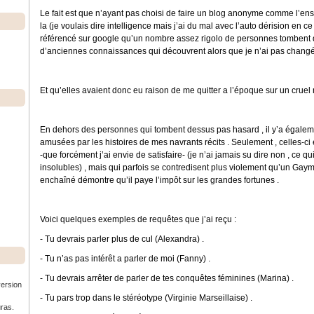
Le fait est que n’ayant pas choisi de faire un blog anonyme comme l’en
la (je voulais dire intelligence mais j’ai du mal avec l’auto dérision en
référencé sur google qu’un nombre assez rigolo de personnes tombent d
d’anciennes connaissances qui découvrent alors que je n’ai pas changé
Et qu’elles avaient donc eu raison de me quitter a l’époque sur un cruel 
En dehors des personnes qui tombent dessus pas hasard , il y’a égalemen
amusées par les histoires de mes navrants récits . Seulement , celles-ci 
-que forcément j’ai envie de satisfaire- (je n’ai jamais su dire non , ce
insolubles) , mais qui parfois se contredisent plus violement qu’un Gay
enchaîné démontre qu’il paye l’impôt sur les grandes fortunes .
Voici quelques exemples de requêtes que j’ai reçu :
- Tu devrais parler plus de cul (Alexandra) .
- Tu n’as pas intérêt a parler de moi (Fanny) .
- Tu devrais arrêter de parler de tes conquêtes féminines (Marina) .
version
- Tu pars trop dans le stéréotype (Virginie Marseillaise) .
uras.