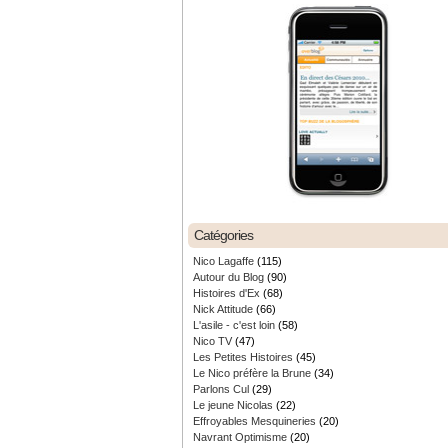
Catégories
Nico Lagaffe
(115)
Autour du Blog
(90)
Histoires d'Ex
(68)
Nick Attitude
(66)
L'asile - c'est loin
(58)
Nico TV
(47)
Les Petites Histoires
(45)
Le Nico préfère la Brune
(34)
Parlons Cul
(29)
Le jeune Nicolas
(22)
Effroyables Mesquineries
(20)
Navrant Optimisme
(20)