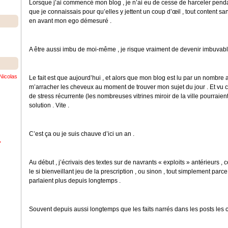
Lorsque j’ai commencé mon blog , je n’ai eu de cesse de harceler pen
que je connaissais pour qu’elles y jettent un coup d’œil , tout content 
en avant mon ego démesuré .
A être aussi imbu de moi-même , je risque vraiment de devenir imbuvabl
Nicolas
Le fait est que aujourd’hui , et alors que mon blog est lu par un nombre
m’arracher les cheveux au moment de trouver mon sujet du jour . Et 
de stress récurrente (les nombreuses vitrines miroir de la ville pourraient
solution . Vite .
C’est ça ou je suis chauve d’ici un an .
.
Au début , j’écrivais des textes sur de navrants « exploits » antérieurs 
le si bienveillant jeu de la prescription , ou sinon , tout simplement pa
parlaient plus depuis longtemps .
Souvent depuis aussi longtemps que les faits narrés dans les posts les 