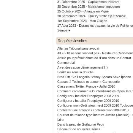
31 Décembre 2025 - Capilairement Hilarant
30 Décembre 2025 - Matrixienne Imposture
25 Octobre 2024 - Attaque en Piqué
30 Septembre 2024 - Qui s'y frotte s'y Ozempic.
1er Septembre 2023 - Mon Glaçon
17 Aout 2023 - Durant les travaux, la vie de Poirier c
Sempé ♥️
Requêtes Insolites
Aller au Tribunal sans avocat
Alt + F10 ne fonctionnent pas - Restaurer Ordinateu
Article pour prévoir chute de l'Euro dans un Contrat
Commercial
A vendre cause déménagement ! :)
Boulet nu sous la douche.
Brad-Pitt Eva Longoria Britney Spears Sexe Iphone
Casses à Toulouse et autour + Carrosserie
Classement Twitter France - Juillet 2010
Comment contourner la loi interdisant les OpenBars 
Configurer / Installer Freeplayer 2008 2009
Configurer / Installer Freeplayer 2009 2010
Configurer mon Ordinateur neuf 2009 2010 Toulouse
Contester une amende / contravention 2009 2010
Courrier de relance type Instrum Justitia (Justicia) 
faire.
Dans la peau de Guillaume Pepy
Découvrir de nouvelles séries