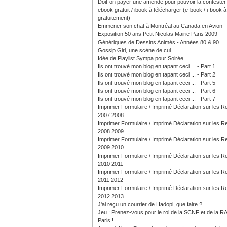
Doit-on payer une amende pour pouvoir la contester
ebook gratuit / ibook à télécharger (e-book / i-book à 
gratuitement)
Emmener son chat à Montréal au Canada en Avion
Exposition 50 ans Petit Nicolas Mairie Paris 2009
Génériques de Dessins Animés - Années 80 & 90
Gossip Girl, une scène de cul ...
Idée de Playlist Sympa pour Soirée
Ils ont trouvé mon blog en tapant ceci ... - Part 1
Ils ont trouvé mon blog en tapant ceci ... - Part 2
Ils ont trouvé mon blog en tapant ceci ... - Part 5
Ils ont trouvé mon blog en tapant ceci ... - Part 6
Ils ont trouvé mon blog en tapant ceci ... - Part 7
Imprimer Formulaire / Imprimé Déclaration sur les 
2007 2008
Imprimer Formulaire / Imprimé Déclaration sur les 
2008 2009
Imprimer Formulaire / Imprimé Déclaration sur les 
2009 2010
Imprimer Formulaire / Imprimé Déclaration sur les 
2010 2011
Imprimer Formulaire / Imprimé Déclaration sur les 
2011 2012
Imprimer Formulaire / Imprimé Déclaration sur les 
2012 2013
J'ai reçu un courrier de Hadopi, que faire ?
Jeu : Prenez-vous pour le roi de la SCNF et de la R
Paris !