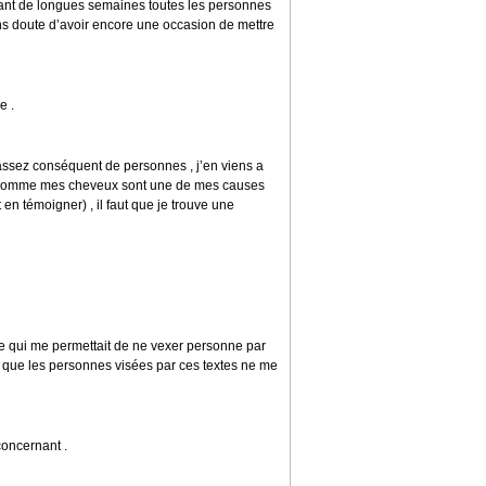
dant de longues semaines toutes les personnes
sans doute d’avoir encore une occasion de mettre
e .
 assez conséquent de personnes , j’en viens a
vu comme mes cheveux sont une de mes causes
 en témoigner) , il faut que je trouve une
, ce qui me permettait de ne vexer personne par
rce que les personnes visées par ces textes ne me
concernant .