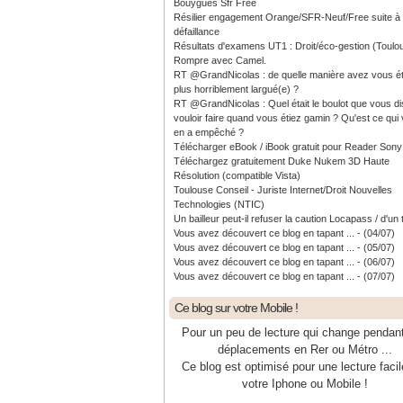
Bouygues Sfr Free
Résilier engagement Orange/SFR-Neuf/Free suite à
défaillance
Résultats d'examens UT1 : Droit/éco-gestion (Toulo
Rompre avec Camel.
RT @GrandNicolas : de quelle manière avez vous ét
plus horriblement largué(e) ?
RT @GrandNicolas : Quel était le boulot que vous di
vouloir faire quand vous étiez gamin ? Qu'est ce qui
en a empêché ?
Télécharger eBook / iBook gratuit pour Reader Sony
Téléchargez gratuitement Duke Nukem 3D Haute
Résolution (compatible Vista)
Toulouse Conseil - Juriste Internet/Droit Nouvelles
Technologies (NTIC)
Un bailleur peut-il refuser la caution Locapass / d'un 
Vous avez découvert ce blog en tapant ... - (04/07)
Vous avez découvert ce blog en tapant ... - (05/07)
Vous avez découvert ce blog en tapant ... - (06/07)
Vous avez découvert ce blog en tapant ... - (07/07)
Ce blog sur votre Mobile !
Pour un peu de lecture qui change pendan
déplacements en Rer ou Métro ...
Ce blog est optimisé pour une lecture facil
votre Iphone ou Mobile !