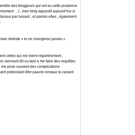
semble des bloggeurs qui ont eu cette prudence
 ce moment …) , mon blog apparaît aujourd’hui si
essus par hasard , et parmis elles , également
 .
mais réaliste « tu ne changeras jamais » .
t celles qui me lisent régulièrement ,
en viennent tôt ou tard a me faire des requêtes
 qui me pose souvent des complications
mard prétendant être pauvre lorsque le canard