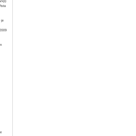
a/xp)
ista
 je
 2009
on
ge