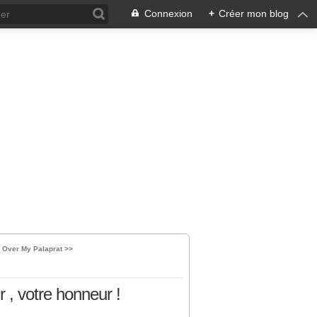
Connexion
+
Créer mon blog
 Over My Palaprat >>
 , votre honneur !