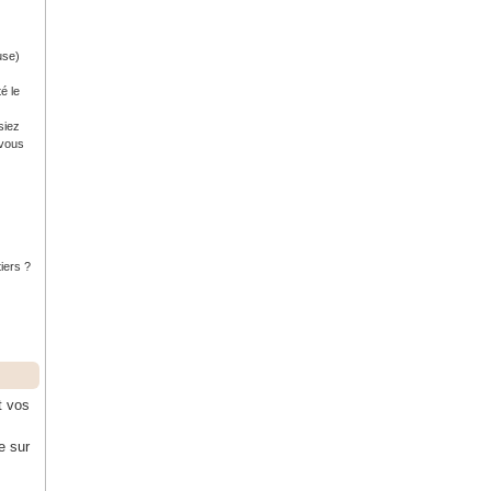
use)
é le
siez
 vous
tiers ?
t vos
e sur