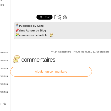
 ?
lire
Published by Kane
dans
Autour du Blog
commenter cet article
…
<< 24 Septembre - Route de Nuit...
21 Septembre -
Revenus
commentaires
Revenus
Revenus
Ajouter un commentaire
Revenus
Revenus
Revenus
ATP à