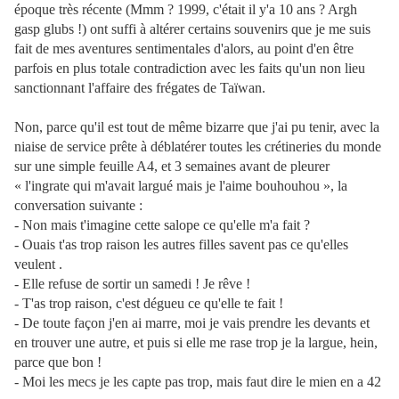
époque très récente (Mmm ? 1999, c'était il y'a 10 ans ? Argh
gasp glubs !) ont suffi à altérer certains souvenirs que je me suis
fait de mes aventures sentimentales d'alors, au point d'en être
parfois en plus totale contradiction avec les faits qu'un non lieu
sanctionnant l'affaire des frégates de Taïwan.
Non, parce qu'il est tout de même bizarre que j'ai pu tenir, avec la
niaise de service prête à déblatérer toutes les crétineries du monde
sur une simple feuille A4, et 3 semaines avant de pleurer
« l'ingrate qui m'avait largué mais je l'aime bouhouhou », la
conversation suivante :
- Non mais t'imagine cette salope ce qu'elle m'a fait ?
- Ouais t'as trop raison les autres filles savent pas ce qu'elles
veulent .
- Elle refuse de sortir un samedi ! Je rêve !
- T'as trop raison, c'est dégueu ce qu'elle te fait !
- De toute façon j'en ai marre, moi je vais prendre les devants et
en trouver une autre, et puis si elle me rase trop je la largue, hein,
parce que bon !
- Moi les mecs je les capte pas trop, mais faut dire le mien en a 42