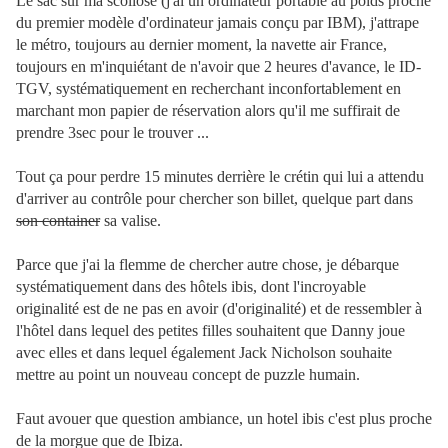
Le sac sur ma scoliose (j'ai un ordinateur portable au poids proche
du premier modèle d'ordinateur jamais conçu par IBM), j'attrape
le métro, toujours au dernier moment, la navette air France,
toujours en m'inquiétant de n'avoir que 2 heures d'avance, le ID-
TGV, systématiquement en recherchant inconfortablement en
marchant mon papier de réservation alors qu'il me suffirait de
prendre 3sec pour le trouver ...
Tout ça pour perdre 15 minutes derrière le crétin qui lui a attendu
d'arriver au contrôle pour chercher son billet, quelque part dans
son container
sa valise.
Parce que j'ai la flemme de chercher autre chose, je débarque
systématiquement dans des hôtels ibis, dont l'incroyable
originalité est de ne pas en avoir (d'originalité) et de ressembler à
l'hôtel dans lequel des petites filles souhaitent que Danny joue
avec elles et dans lequel également Jack Nicholson souhaite
mettre au point un nouveau concept de puzzle humain.
Faut avouer que question ambiance, un hotel ibis c'est plus proche
de la morgue que de Ibiza.