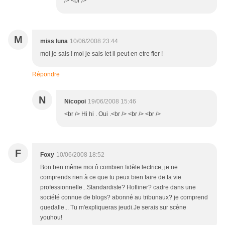
/> <br />
M
miss luna
10/06/2008 23:44
moi je sais ! moi je sais !et il peut en etre fier !
Répondre
N
Nicopoi
19/06/2008 15:46
<br /> Hi hi . Oui .<br /> <br /> <br />
F
Foxy
10/06/2008 18:52
Bon ben même moi ô combien fidèle lectrice, je ne
comprends rien à ce que tu peux bien faire de ta vie
professionnelle...Standardiste? Hotliner? cadre dans une
société connue de blogs? abonné au tribunaux? je comprend
quedalle... Tu m'expliqueras jeudi.Je serais sur scène
youhou!