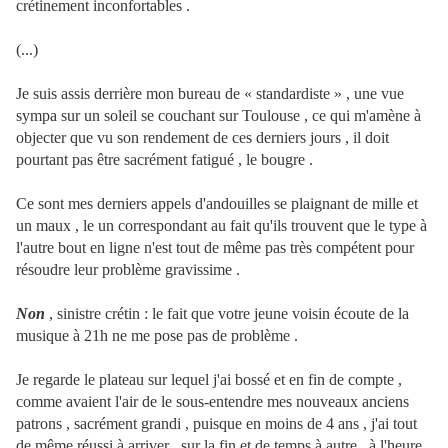
crétinement inconfortables .
(...)
Je suis assis derrière mon bureau de « standardiste » , une vue
sympa sur un soleil se couchant sur Toulouse , ce qui m'amène à
objecter que vu son rendement de ces derniers jours , il doit
pourtant pas être sacrément fatigué , le bougre .
Ce sont mes derniers appels d'andouilles se plaignant de mille et
un maux , le un correspondant au fait qu'ils trouvent que le type à
l'autre bout en ligne n'est tout de même pas très compétent pour
résoudre leur problème gravissime .
Non
, sinistre crétin : le fait que votre jeune voisin écoute de la
musique à 21h ne me pose pas de problème .
Je regarde le plateau sur lequel j'ai bossé et en fin de compte ,
comme avaient l'air de le sous-entendre mes nouveaux anciens
patrons , sacrément grandi , puisque en moins de 4 ans , j'ai tout
de même réussi à arriver , sur la fin et de temps à autre , à l'heure ,