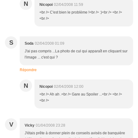
N
Nicopoi
02/04/2008 11:59
<br /> C'est bien le problème !<br /> :)<br /> <br />
<br />
S
Soda
02/04/2008 01:09
J'ai pas compris ...La photo de cul qui apparaît en cliquant sur
l'image ... c'est qui ?
Répondre
N
Nicopoi
02/04/2008 12:00
<br /> Ah ah .<br /> Gare au Spoiler ...<br /> <br />
<br />
V
Vicky
01/04/2008 23:28
J'étais prête à donner plein de conseils avisés de banquière