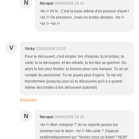
N
Nicopoi
08/04/2008 10:14
<br /> Hi hi . C'est la base même d'un poisson d'avril !
<br /> On pressens , mais on tombe dedans .<br />
<br /> <br />
V
Vicky
02/04/2008 23:33
Pour le découvert, c'est simple: ton chéquier, tu le brûles, ta
carte, tu la découpes, et tes retraits, tu les fais au guichet. Ou
alors tu fais plus fourbe: tu bosses pour une banque. Tu as un
compte du personnel. Tu ne payes plus d'agios. Ta vie est
transformée (jusqu'au jour où tu découvres qu'il y a quand
même des limites à ton découvert autorisé)
Répondre
N
Nicopoi
08/04/2008 10:16
<br /> Mon chéquier ? Je ne reporte jamais les
sommes sur le talon .<br /> Ma carte ? J'appuie
systématiquement sur "Voulez vous un ticket ? NON"