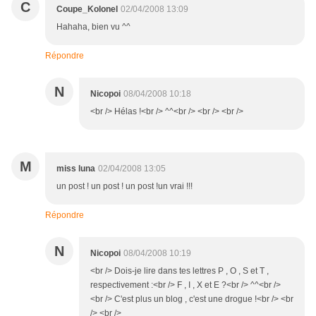
C
Coupe_Kolonel
02/04/2008 13:09
Hahaha, bien vu ^^
Répondre
N
Nicopoi
08/04/2008 10:18
<br /> Hélas !<br /> ^^<br /> <br /> <br />
M
miss luna
02/04/2008 13:05
un post ! un post ! un post !un vrai !!!
Répondre
N
Nicopoi
08/04/2008 10:19
<br /> Dois-je lire dans tes lettres P , O , S et T ,
respectivement :<br /> F , I , X et E ?<br /> ^^<br />
<br /> C'est plus un blog , c'est une drogue !<br /> <br
/> <br />