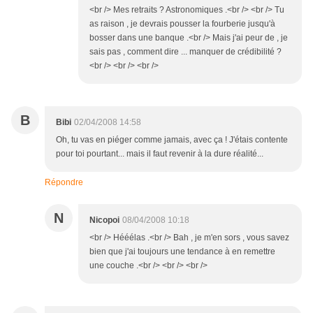
<br /> Mes retraits ? Astronomiques .<br /> <br /> Tu
as raison , je devrais pousser la fourberie jusqu'à
bosser dans une banque .<br /> Mais j'ai peur de , je
sais pas , comment dire ... manquer de crédibilité ?
<br /> <br /> <br />
B
Bibi
02/04/2008 14:58
Oh, tu vas en piéger comme jamais, avec ça ! J'étais contente
pour toi pourtant... mais il faut revenir à la dure réalité...
Répondre
N
Nicopoi
08/04/2008 10:18
<br /> Hééélas .<br /> Bah , je m'en sors , vous savez
bien que j'ai toujours une tendance à en remettre
une couche .<br /> <br /> <br />