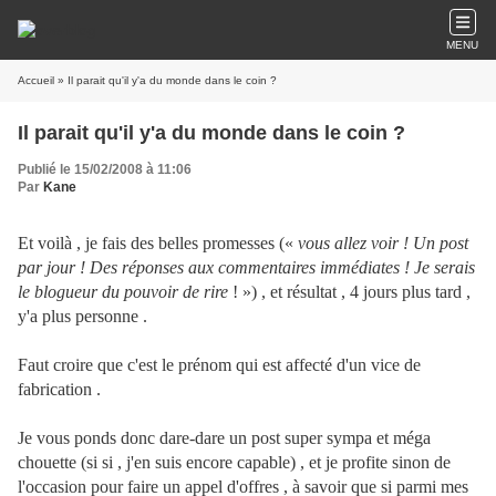
MENU
Accueil
» Il parait qu'il y'a du monde dans le coin ?
Il parait qu'il y'a du monde dans le coin ?
Publié le 15/02/2008 à 11:06
Par
Kane
Et voilà , je fais des belles promesses («
vous allez voir ! Un post
par jour ! Des réponses aux commentaires immédiates ! Je serais
le blogueur du pouvoir de rire
! ») , et résultat , 4 jours plus tard ,
y'a plus personne .
Faut croire que c'est le prénom qui est affecté d'un vice de
fabrication .
Je vous ponds donc dare-dare un post super sympa et méga
chouette (si si , j'en suis encore capable) , et je profite sinon de
l'occasion pour faire un appel d'offres , à savoir que si parmi mes