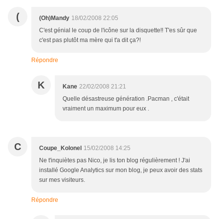
(
(Oh)Mandy
18/02/2008 22:05
C'est génial le coup de l'icône sur la disquette!! T'es sûr que
c'est pas plutôt ma mère qui t'a dit ça?!
Répondre
K
Kane
22/02/2008 21:21
Quelle désastreuse génération .Pacman , c'était
vraiment un maximum pour eux .
C
Coupe_Kolonel
15/02/2008 14:25
Ne t'inquiètes pas Nico, je lis ton blog régulièrement ! J'ai
installé Google Analytics sur mon blog, je peux avoir des stats
sur mes visiteurs.
Répondre