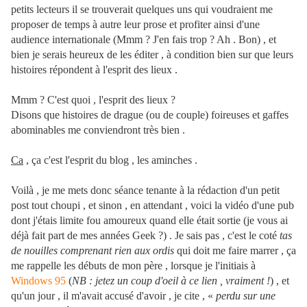
petits lecteurs il se trouverait quelques uns qui voudraient me
proposer de temps à autre leur prose et profiter ainsi d'une
audience internationale (Mmm ? J'en fais trop ? Ah . Bon) , et
bien je serais heureux de les éditer , à condition bien sur que leurs
histoires répondent à l'esprit des lieux .
Mmm ? C'est quoi , l'esprit des lieux ?
Disons que histoires de drague (ou de couple) foireuses et gaffes
abominables me conviendront très bien .
Ca
, ça c'est l'esprit du blog , les aminches .
Voilà , je me mets donc séance tenante à la rédaction d'un petit
post tout choupi , et sinon , en attendant , voici la vidéo d'une pub
dont j'étais limite fou amoureux quand elle était sortie (je vous ai
déjà fait part de mes années Geek ?) . Je sais pas , c'est le coté
tas
de nouilles comprenant rien aux ordis
qui doit me faire marrer , ça
me rappelle les débuts de mon père , lorsque je l'initiais à
Windows 95
(
NB : jetez un coup d'oeil à ce lien , vraiment !
) , et
qu'un jour , il m'avait accusé d'avoir , je cite , «
perdu sur une