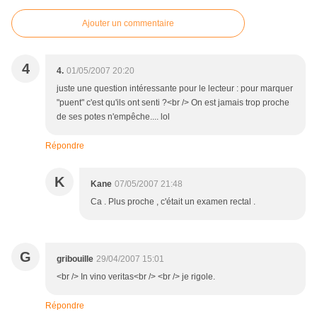
Ajouter un commentaire
4
4.
01/05/2007 20:20
juste une question intéressante pour le lecteur : pour marquer
"puent" c'est qu'ils ont senti ?<br /> On est jamais trop proche
de ses potes n'empêche.... lol
Répondre
K
Kane
07/05/2007 21:48
Ca . Plus proche , c'était un examen rectal .
G
gribouille
29/04/2007 15:01
<br /> In vino veritas<br /> <br /> je rigole.
Répondre