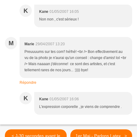
K
Kane
01/05/2007 16:05
Non non , c'est sérieux !
M
Marie
29/04/2007 13:20
Preuuuums sur tes com'! hé!hé! <br /> Bon effectivement au
vu de la photo je n'aurai qu'un conseil : change d'amis! lol <br
/> Mais naaaan j'déconne! ce sont des artistes, et c'est
tellement rares de nos jours... :)))) bye!
Répondre
K
Kane
01/05/2007 16:06
L'expression corporelle , je viens de comprendre .
< J-30 secondes avant le
1er Mai - Parlons Latex . >