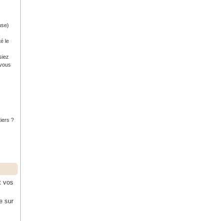
use)
é le
siez
 vous
tiers ?
t vos
e sur