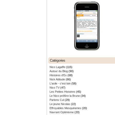
Catégories
Nico Lagaffe
(115)
Autour du Blog
(90)
Histoires d'Ex
(68)
Nick Attitude
(66)
L'asile - c'est loin
(58)
Nico TV
(47)
Les Petites Histoires
(45)
Le Nico préfère la Brune
(34)
Parlons Cul
(29)
Le jeune Nicolas
(22)
Effroyables Mesquineries
(20)
Navrant Optimisme
(20)