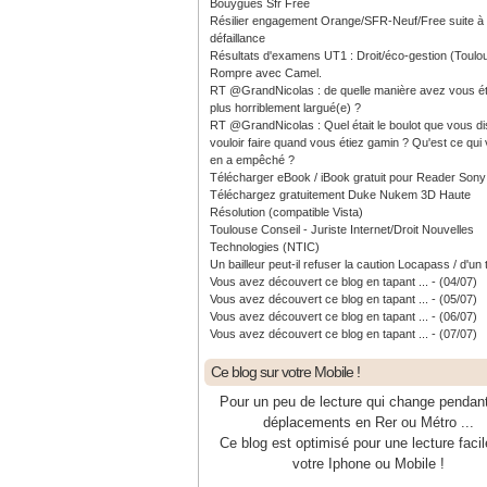
Bouygues Sfr Free
Résilier engagement Orange/SFR-Neuf/Free suite à
défaillance
Résultats d'examens UT1 : Droit/éco-gestion (Toulo
Rompre avec Camel.
RT @GrandNicolas : de quelle manière avez vous ét
plus horriblement largué(e) ?
RT @GrandNicolas : Quel était le boulot que vous di
vouloir faire quand vous étiez gamin ? Qu'est ce qui
en a empêché ?
Télécharger eBook / iBook gratuit pour Reader Sony
Téléchargez gratuitement Duke Nukem 3D Haute
Résolution (compatible Vista)
Toulouse Conseil - Juriste Internet/Droit Nouvelles
Technologies (NTIC)
Un bailleur peut-il refuser la caution Locapass / d'un 
Vous avez découvert ce blog en tapant ... - (04/07)
Vous avez découvert ce blog en tapant ... - (05/07)
Vous avez découvert ce blog en tapant ... - (06/07)
Vous avez découvert ce blog en tapant ... - (07/07)
Ce blog sur votre Mobile !
Pour un peu de lecture qui change pendan
déplacements en Rer ou Métro ...
Ce blog est optimisé pour une lecture facil
votre Iphone ou Mobile !