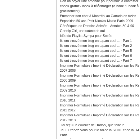
Doit-on payer une amende pour pouvoir la contester
ebook gratuit / ibook à télécharger (e-book / i-book à 
gratuitement)
Emmener son chat à Montréal au Canada en Avion
Exposition 50 ans Petit Nicolas Mairie Paris 2009
Génériques de Dessins Animés - Années 80 & 90
Gossip Girl, une scène de cul ...
Idée de Playlist Sympa pour Soirée
Ils ont trouvé mon blog en tapant ceci ... - Part 1
Ils ont trouvé mon blog en tapant ceci ... - Part 2
Ils ont trouvé mon blog en tapant ceci ... - Part 5
Ils ont trouvé mon blog en tapant ceci ... - Part 6
Ils ont trouvé mon blog en tapant ceci ... - Part 7
Imprimer Formulaire / Imprimé Déclaration sur les 
2007 2008
Imprimer Formulaire / Imprimé Déclaration sur les 
2008 2009
Imprimer Formulaire / Imprimé Déclaration sur les 
2009 2010
Imprimer Formulaire / Imprimé Déclaration sur les 
2010 2011
Imprimer Formulaire / Imprimé Déclaration sur les 
2011 2012
Imprimer Formulaire / Imprimé Déclaration sur les 
2012 2013
J'ai reçu un courrier de Hadopi, que faire ?
Jeu : Prenez-vous pour le roi de la SCNF et de la R
Paris !