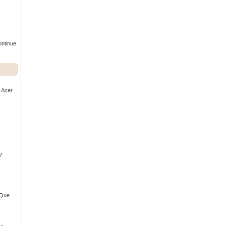
ontinue
r Acer
?
- Que