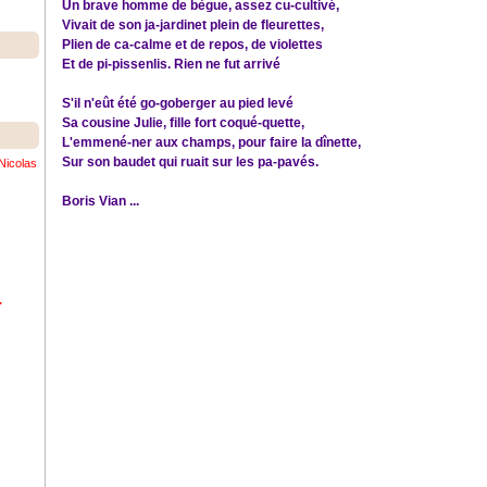
Un brave homme de bègue, assez cu-cultivé,
Vivait de son ja-jardinet plein de fleurettes,
Plien de ca-calme et de repos, de violettes
Et de pi-pissenlis. Rien ne fut arrivé
S'il n'eût été go-goberger au pied levé
Sa cousine Julie, fille fort coqué-quette,
L'emmené-ner aux champs, pour faire la dînette,
Sur son baudet qui ruait sur les pa-pavés.
Nicolas
Boris Vian ...
.