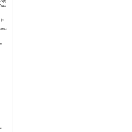
a/xp)
ista
 je
 2009
on
ge