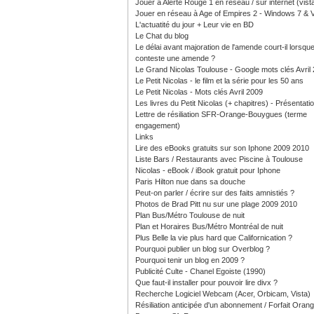
Jouer à Alerte Rouge 1 en réseau / sur internet (vist
Jouer en réseau à Age of Empires 2 - Windows 7 & V
L'actuatité du jour + Leur vie en BD
Le Chat du blog
Le délai avant majoration de l'amende court-il lorsque
conteste une amende ?
Le Grand Nicolas Toulouse - Google mots clés Avril
Le Petit Nicolas - le film et la série pour les 50 ans
Le Petit Nicolas - Mots clés Avril 2009
Les livres du Petit Nicolas (+ chapitres) - Présentati
Lettre de résiliation SFR-Orange-Bouygues (terme
engagement)
Links
Lire des eBooks gratuits sur son Iphone 2009 2010
Liste Bars / Restaurants avec Piscine à Toulouse
Nicolas - eBook / iBook gratuit pour Iphone
Paris Hilton nue dans sa douche
Peut-on parler / écrire sur des faits amnistiés ?
Photos de Brad Pitt nu sur une plage 2009 2010
Plan Bus/Métro Toulouse de nuit
Plan et Horaires Bus/Métro Montréal de nuit
Plus Belle la vie plus hard que Californication ?
Pourquoi publier un blog sur Overblog ?
Pourquoi tenir un blog en 2009 ?
Publicité Culte - Chanel Egoiste (1990)
Que faut-il installer pour pouvoir lire divx ?
Recherche Logiciel Webcam (Acer, Orbicam, Vista)
Résiliation anticipée d'un abonnement / Forfait Oran