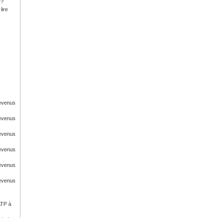
 ?
lire
Revenus
Revenus
Revenus
Revenus
Revenus
Revenus
ATP à