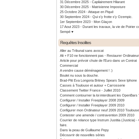
31 Décembre 2025 - Capilairement Hilarant
30 Décembre 2025 - Matrixienne Imposture
25 Octobre 2024 - Attaque en Piqué
30 Septembre 2024 - Qui s'y frotte s'y Ozempic.
1er Septembre 2023 - Mon Glaçon
17 Aout 2023 - Durant les travaux, la vie de Poirier c
Sempé ♥️
Requêtes Insolites
Aller au Tribunal sans avocat
Alt + F10 ne fonctionnent pas - Restaurer Ordinateu
Article pour prévoir chute de l'Euro dans un Contrat
Commercial
A vendre cause déménagement ! :)
Boulet nu sous la douche.
Brad-Pitt Eva Longoria Britney Spears Sexe Iphone
Casses à Toulouse et autour + Carrosserie
Classement Twitter France - Juillet 2010
Comment contourner la loi interdisant les OpenBars 
Configurer / Installer Freeplayer 2008 2009
Configurer / Installer Freeplayer 2009 2010
Configurer mon Ordinateur neuf 2009 2010 Toulouse
Contester une amende / contravention 2009 2010
Courrier de relance type Instrum Justitia (Justicia) 
faire.
Dans la peau de Guillaume Pepy
Découvrir de nouvelles séries