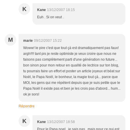
K
Kane
13/12/2007 18:15
Euh . Si on veut .
M
marie
09/12/2007 15:22
Woww! le pire c'est que tout çà est dramatiquement pas faux!
argh!!!! tant pis je reste optimiste je veux croire que nous ne
faisons pas complètement parti d'une génération no future...
bon sinon pour mon retour en qualité de lectrice sur ton blog,
tu pourrais faire un effort et poster un article joyeux et béat sur
Noël, le Papa Noël, le bonheur, la magie tout çà... parce que
MOI, les gens qui me répètent depuis que je suis petite que le
Papa Noël il existe pas et ben je les crois pas d'abord... hum...
ok je sors!
Répondre
K
Kane
13/12/2007 18:58
Pour le Papa noel , je sais pas , mais pour ce qui est