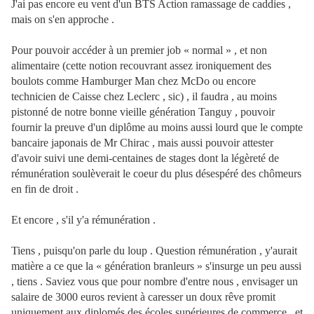
J'ai pas encore eu vent d'un BTS Action ramassage de caddies ,
mais on s'en approche .
Pour pouvoir accéder à un premier job « normal » , et non
alimentaire (cette notion recouvrant assez ironiquement des
boulots comme Hamburger Man chez McDo ou encore
technicien de Caisse chez Leclerc , sic) , il faudra , au moins
pistonné de notre bonne vieille génération Tanguy , pouvoir
fournir la preuve d'un diplôme au moins aussi lourd que le compte
bancaire japonais de Mr Chirac , mais aussi pouvoir attester
d'avoir suivi une demi-centaines de stages dont la légèreté de
rémunération soulèverait le coeur du plus désespéré des chômeurs
en fin de droit .
Et encore , s'il y'a rémunération .
Tiens , puisqu'on parle du loup . Question rémunération , y'aurait
matière a ce que la « génération branleurs » s'insurge un peu aussi
, tiens . Saviez vous que pour nombre d'entre nous , envisager un
salaire de 3000 euros revient à caresser un doux rêve promit
uniquement aux diplomés des écoles supérieures de commerce , et