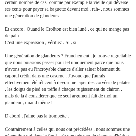
certain nombre de cas -comme par exemple la vieille qui déverse
ses cents pour payer sa baguette devant moi , rah- , nous sommes
une génération de glandeurs .
Et encore . Quand le Croûton est bien luné , ce qui ne mange pas
de pain .
C'est une expression , vérifiez . Si , si .
Une génération de glandeurs ? Franchement , je trouve regrettable
que nous puissions passer pour tel uniquement parce que nous
n'avons pas eu l'incroyable chance d'aller saluer bêtement du
caporal crétin dans une caserne . J'avoue que j'aurais
effectivement été réticent à devoir me taper des corvées de patates
, les doigts de pied en trèfle à chaque rugissement du clairon ,
mais de là à considérer que ce seul argument fait de moi un
glandeur , quand même !
D'abord , j'aime pas la trompette .
Contrairement à celles qui nous ont précédées , nous sommes une
génération qui dans le fond , n'a que très peu de chances d'hériter