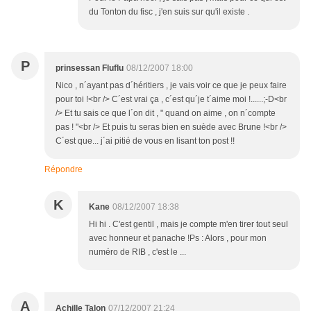
du Tonton du fisc , j'en suis sur qu'il existe .
P
prinsessan Fluflu
08/12/2007 18:00
Nico , n´ayant pas d´héritiers , je vais voir ce que je peux faire
pour toi !<br /> C´est vrai ça , c´est qu´je t´aime moi !......;-D<br
/> Et tu sais ce que l´on dit , " quand on aime , on n´compte
pas ! "<br /> Et puis tu seras bien en suède avec Brune !<br />
C´est que... j´ai pitié de vous en lisant ton post !!
Répondre
K
Kane
08/12/2007 18:38
Hi hi . C'est gentil , mais je compte m'en tirer tout seul
avec honneur et panache !Ps : Alors , pour mon
numéro de RIB , c'est le ...
A
Achille Talon
07/12/2007 21:24