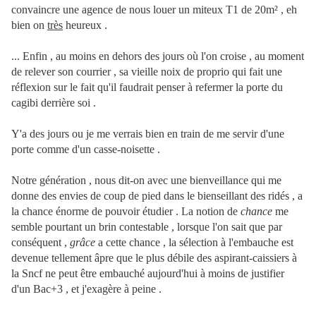
convaincre une agence de nous louer un miteux T1 de 20m² , eh
bien on
très
heureux .
... Enfin , au moins en dehors des jours où l'on croise , au moment
de relever son courrier , sa vieille noix de proprio qui fait une
réflexion sur le fait qu'il faudrait penser à refermer la porte du
cagibi derrière soi .
Y'a des jours ou je me verrais bien en train de me servir d'une
porte comme d'un casse-noisette .
Notre génération , nous dit-on avec une bienveillance qui me
donne des envies de coup de pied dans le bienseillant des ridés , a
la chance énorme de pouvoir étudier . La notion de
chance
me
semble pourtant un brin contestable , lorsque l'on sait que par
conséquent ,
grâce
a cette chance , la sélection à l'embauche est
devenue tellement âpre que le plus débile des aspirant-caissiers à
la Sncf ne peut être embauché aujourd'hui à moins de justifier
d'un Bac+3 , et j'exagère à peine .