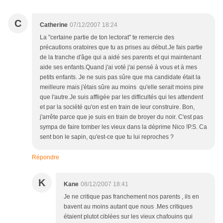
C
Catherine
07/12/2007 18:24
La "certaine partie de ton lectorat" te remercie des
précautions oratoires que tu as prises au début.Je fais partie
de la tranche d'âge qui a aidé ses parents et qui maintenant
aide ses enfants.Quand j'ai voté j'ai pensé à vous et à mes
petits enfants. Je ne suis pas sûre que ma candidate était la
meilleure mais j'étais sûre au moins qu'elle serait moins pire
que l'autre.Je suis affligée par les difficultés qui les attendent
et par la société qu'on est en train de leur construire. Bon,
j'arrête parce que je suis en train de broyer du noir. C'est pas
sympa de faire tomber les vieux dans la déprime Nico !P.S. Ca
sent bon le sapin, qu'est-ce que tu lui reproches ?
Répondre
K
Kane
08/12/2007 18:41
Je ne critique pas franchement nos parents , ils en
bavent au moins autant que nous .Mes critiques
étaient plutot ciblées sur les vieux chafouins qui