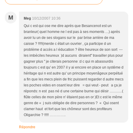
M
Meg
10/12/2007 10:36
Qui c est qui ose me dire après que Besancenot est un
branleur( quel homme ne l est pas à ses moments ....) après
avoir lu un de ses slogans sur le par brise arrière de ma
caisse ? !!!!!(merde c était un ouvrier , ça participe d un
problème d accès a l éducation ? être heureux de son sort ---
les imbéciles heureux )d aucuns diraient" travailler plus pour
gagner plus " je citerais personne :d c qui m abasourdis
toujours c est qu' en 2007 il y ai encore en place un système d
héritage qui n est autre qu' un principe moyenâgeux perpétué
a fin que les mecs plein de fric puissent regarder d autre mecs
les poches vides en osant leur dire = qui veut - peut a ça je
réponds: n est pas né d une certaine burne qui désir ..............(
flûte celles de mon père n' étaient pas en or )Et c est le même
genre de « j suis obligée de dire personnes ? « Qui osent
clamer haut et fort que les chômeur sont des profiteurs
Oligarchie ? !!!!! …………..
Répondre