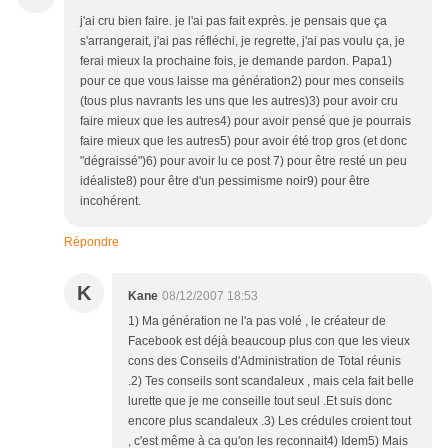
j'ai cru bien faire. je l'ai pas fait exprès. je pensais que ça
s'arrangerait, j'ai pas réfléchi, je regrette, j'ai pas voulu ça, je
ferai mieux la prochaine fois, je demande pardon. Papa1)
pour ce que vous laisse ma génération2) pour mes conseils
(tous plus navrants les uns que les autres)3) pour avoir cru
faire mieux que les autres4) pour avoir pensé que je pourrais
faire mieux que les autres5) pour avoir été trop gros (et donc
"dégraissé")6) pour avoir lu ce post 7) pour être resté un peu
idéaliste8) pour être d'un pessimisme noir9) pour être
incohérent.
Répondre
K
Kane
08/12/2007 18:53
1) Ma génération ne l'a pas volé , le créateur de
Facebook est déjà beaucoup plus con que les vieux
cons des Conseils d'Administration de Total réunis
.2) Tes conseils sont scandaleux , mais cela fait belle
lurette que je me conseille tout seul .Et suis donc
encore plus scandaleux .3) Les crédules croient tout
, c'est même à ca qu'on les reconnait4) Idem5) Mais