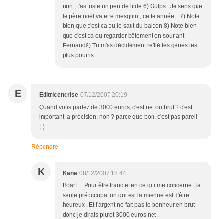
non , t'as juste un peu de bide 6) Gulps . Je sens que
le père noël va etre mesquin , cette année ...7) Note
bien que c'est ca ou le saut du balcon 8) Note bien
que c'est ca ou regarder bêtement en souriant
Pernaud9) Tu m'as décidément refilé tes gènes les
plus pourris
E
Editricencrise
07/12/2007 20:19
Quand vous parlez de 3000 euros, c'est net ou brut ? c'est
important la précision, non ? parce que bon, c'est pas pareil
;-)
Répondre
K
Kane
08/12/2007 18:44
Boarf ... Pour être franc et en ce qui me concerne , la
seule préoccupation qui est la mienne est d'être
heureux . Et l'argent ne fait pas le bonheur en brut ,
donc je dirais plutot 3000 euros net .