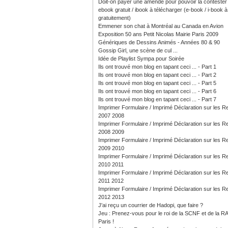
Doit-on payer une amende pour pouvoir la contester
ebook gratuit / ibook à télécharger (e-book / i-book à 
gratuitement)
Emmener son chat à Montréal au Canada en Avion
Exposition 50 ans Petit Nicolas Mairie Paris 2009
Génériques de Dessins Animés - Années 80 & 90
Gossip Girl, une scène de cul ...
Idée de Playlist Sympa pour Soirée
Ils ont trouvé mon blog en tapant ceci ... - Part 1
Ils ont trouvé mon blog en tapant ceci ... - Part 2
Ils ont trouvé mon blog en tapant ceci ... - Part 5
Ils ont trouvé mon blog en tapant ceci ... - Part 6
Ils ont trouvé mon blog en tapant ceci ... - Part 7
Imprimer Formulaire / Imprimé Déclaration sur les 
2007 2008
Imprimer Formulaire / Imprimé Déclaration sur les 
2008 2009
Imprimer Formulaire / Imprimé Déclaration sur les 
2009 2010
Imprimer Formulaire / Imprimé Déclaration sur les 
2010 2011
Imprimer Formulaire / Imprimé Déclaration sur les 
2011 2012
Imprimer Formulaire / Imprimé Déclaration sur les 
2012 2013
J'ai reçu un courrier de Hadopi, que faire ?
Jeu : Prenez-vous pour le roi de la SCNF et de la R
Paris !