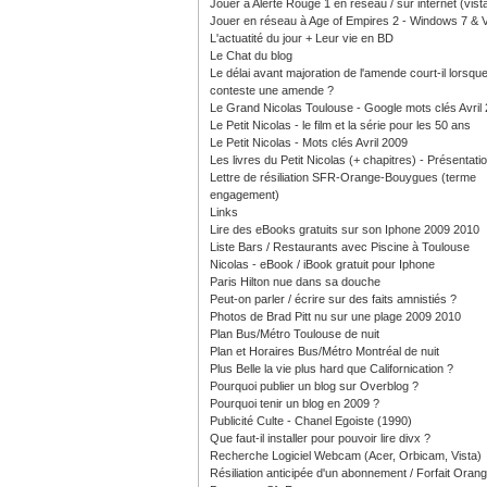
Jouer à Alerte Rouge 1 en réseau / sur internet (vist
Jouer en réseau à Age of Empires 2 - Windows 7 & V
L'actuatité du jour + Leur vie en BD
Le Chat du blog
Le délai avant majoration de l'amende court-il lorsque
conteste une amende ?
Le Grand Nicolas Toulouse - Google mots clés Avril
Le Petit Nicolas - le film et la série pour les 50 ans
Le Petit Nicolas - Mots clés Avril 2009
Les livres du Petit Nicolas (+ chapitres) - Présentati
Lettre de résiliation SFR-Orange-Bouygues (terme
engagement)
Links
Lire des eBooks gratuits sur son Iphone 2009 2010
Liste Bars / Restaurants avec Piscine à Toulouse
Nicolas - eBook / iBook gratuit pour Iphone
Paris Hilton nue dans sa douche
Peut-on parler / écrire sur des faits amnistiés ?
Photos de Brad Pitt nu sur une plage 2009 2010
Plan Bus/Métro Toulouse de nuit
Plan et Horaires Bus/Métro Montréal de nuit
Plus Belle la vie plus hard que Californication ?
Pourquoi publier un blog sur Overblog ?
Pourquoi tenir un blog en 2009 ?
Publicité Culte - Chanel Egoiste (1990)
Que faut-il installer pour pouvoir lire divx ?
Recherche Logiciel Webcam (Acer, Orbicam, Vista)
Résiliation anticipée d'un abonnement / Forfait Oran