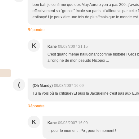
bon bah je confirme que des May Aurore yen a pas 200...j'avais 
effectivement sa "grosse" école sur paris...d'ailleurs c par cette
enfinayé ! je peux dire une fois de plus "mais que le monde est p
Répondre
K
Kane
09/03/2007 21:15
C'est quand meme hallucinant comme histoire ! Gros biso
a l'origine de mon pseudo Nicopoi ...
(
(Oh Mandy)
09/03/2007 16:09
Tu la vois où la critique?Et puis la Jacqueline c'est pas aux Eur
Répondre
K
Kane
09/03/2007 16:09
... pour le moment , Po , pour le moment !