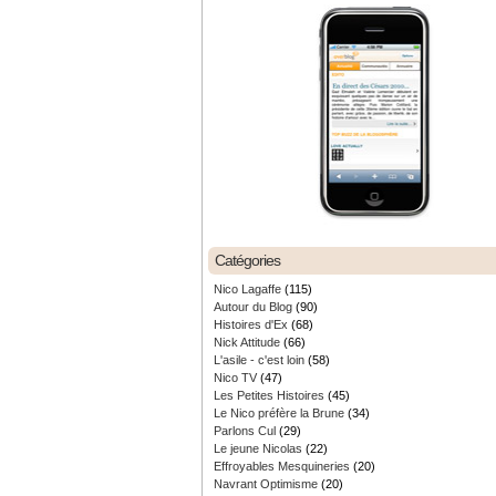
Catégories
Nico Lagaffe
(115)
Autour du Blog
(90)
Histoires d'Ex
(68)
Nick Attitude
(66)
L'asile - c'est loin
(58)
Nico TV
(47)
Les Petites Histoires
(45)
Le Nico préfère la Brune
(34)
Parlons Cul
(29)
Le jeune Nicolas
(22)
Effroyables Mesquineries
(20)
Navrant Optimisme
(20)