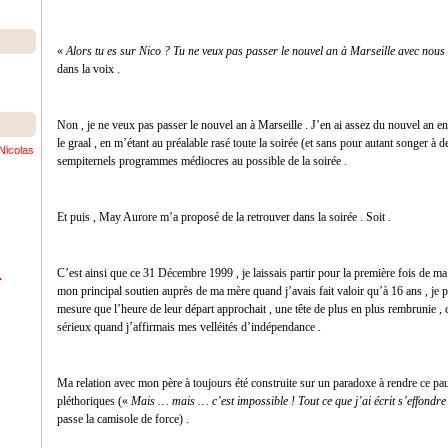
«
Alors tu es sur Nico ? Tu ne veux pas passer le nouvel an à Marseille avec nous
dans la voix .
Non , je ne veux pas passer le nouvel an à Marseille . J’en ai assez du nouvel an en
le graal , en m’étant au préalable rasé toute la soirée (et sans pour autant songer à d
Nicolas
sempiternels programmes médiocres au possible de la soirée .
Et puis , May Aurore m’a proposé de la retrouver dans la soirée . Soit .
C’est ainsi que ce 31 Décembre 1999 , je laissais partir pour la première fois de ma
.
mon principal soutien auprès de ma mère quand j’avais fait valoir qu’à 16 ans , je po
mesure que l’heure de leur départ approchait , une tête de plus en plus rembrunie , 
sérieux quand j’affirmais mes velléités d’indépendance .
Ma relation avec mon père à toujours été construite sur un paradoxe à rendre ce pa
pléthoriques («
Mais … mais … c’est impossible ! Tout ce que j’ai écrit s’effondre 
passe la camisole de force) .