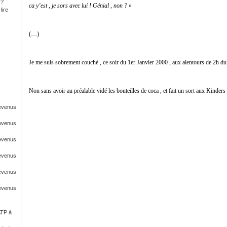
 ?
ca y’est , je sors avec lui ! Génial , non ?
»
lire
(…)
Je me suis sobrement couché , ce soir du 1
er
Janvier 2000 , aux alentours de 2h du
Non sans avoir au préalable vidé les bouteilles de coca , et fait un sort aux Kinde
Revenus
Revenus
Revenus
Revenus
Revenus
Revenus
ATP à