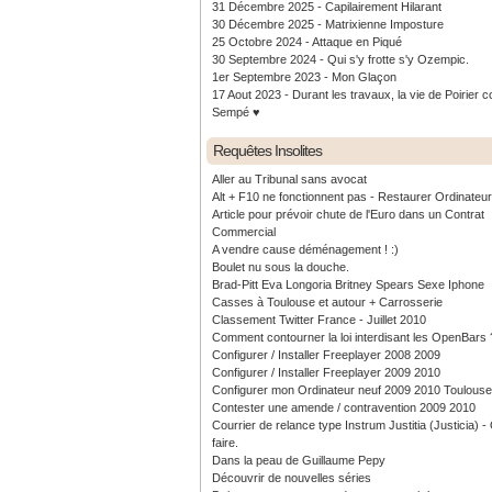
31 Décembre 2025 - Capilairement Hilarant
30 Décembre 2025 - Matrixienne Imposture
25 Octobre 2024 - Attaque en Piqué
30 Septembre 2024 - Qui s'y frotte s'y Ozempic.
1er Septembre 2023 - Mon Glaçon
17 Aout 2023 - Durant les travaux, la vie de Poirier c
Sempé ♥️
Requêtes Insolites
Aller au Tribunal sans avocat
Alt + F10 ne fonctionnent pas - Restaurer Ordinateu
Article pour prévoir chute de l'Euro dans un Contrat
Commercial
A vendre cause déménagement ! :)
Boulet nu sous la douche.
Brad-Pitt Eva Longoria Britney Spears Sexe Iphone
Casses à Toulouse et autour + Carrosserie
Classement Twitter France - Juillet 2010
Comment contourner la loi interdisant les OpenBars 
Configurer / Installer Freeplayer 2008 2009
Configurer / Installer Freeplayer 2009 2010
Configurer mon Ordinateur neuf 2009 2010 Toulouse
Contester une amende / contravention 2009 2010
Courrier de relance type Instrum Justitia (Justicia) 
faire.
Dans la peau de Guillaume Pepy
Découvrir de nouvelles séries