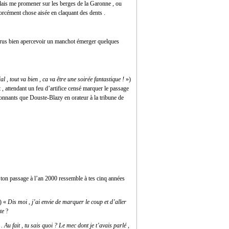
allais me promener sur les berges de la Garonne , ou
forcément chose aisée en claquant des dents .
 crus bien apercevoir un manchot émerger quelques
al , tout va bien , ca va être une soirée fantastique !
»)
t , attendant un feu d’artifice censé marquer le passage
ionnants que Douste-Blazy en orateur à la tribune de
e ton passage à l’an 2000 ressemble à tes cinq années
) «
Dis moi , j’ai envie de marquer le coup et d’aller
te
?
 Au fait , tu sais quoi ? Le mec dont je t’avais parlé ,