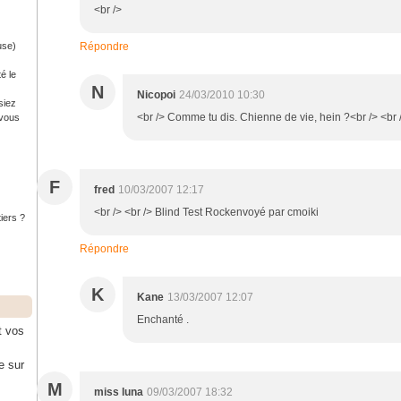
<br />
use)
Répondre
é le
N
Nicopoi
24/03/2010 10:30
siez
<br /> Comme tu dis. Chienne de vie, hein ?<br /> <br /
 vous
F
fred
10/03/2007 12:17
<br /> <br /> Blind Test Rockenvoyé par cmoiki
tiers ?
Répondre
K
Kane
13/03/2007 12:07
Enchanté .
t vos
e sur
M
miss luna
09/03/2007 18:32