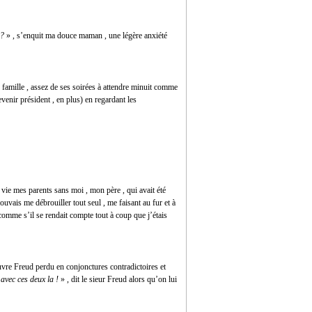
 ?
» , s’enquit ma douce maman , une légère anxiété
 famille , assez de ses soirées à attendre minuit comme
evenir président , en plus) en regardant les
 vie mes parents sans moi , mon père , qui avait été
uvais me débrouiller tout seul , me faisant au fur et à
comme s’il se rendait compte tout à coup que j’étais
uvre Freud perdu en conjonctures contradictoires et
avec ces deux la !
» , dit le sieur Freud alors qu’on lui