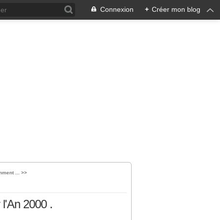
Connexion
+
Créer mon blog
ment ... >>
 l'An 2000 .