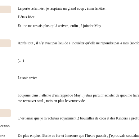
La porte refermée , je respirais un grand coup , à ma fenêtre .
J’étais libre .
Et , ne me restais plus qu’à arriver , enfin , à joindre May .
Après tout , il n’y avait pas lieu de s’inquiéter qu’elle ne répondre pas à mes (n
(…)
Le soir arriva .
Toujours dans l’attente d’un rappel de May , j’étais parti m’acheter de quoi me fair
me retrouver seul , mais en plus le ventre vide .
C’est ainsi que je m’achetais royalement 2 bouteilles de coca et des Kinders à profu
version
De plus en plus fébrile au fur et à mesure que l’heure passait , j’éprouvais soudainem
uras.