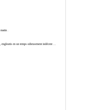
 matin .
rs , engloutis en un temps odieusement indécent …