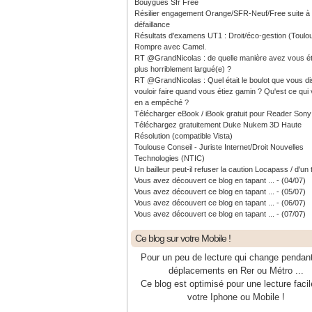
Bouygues Sfr Free
Résilier engagement Orange/SFR-Neuf/Free suite à
défaillance
Résultats d'examens UT1 : Droit/éco-gestion (Toulo
Rompre avec Camel.
RT @GrandNicolas : de quelle manière avez vous ét
plus horriblement largué(e) ?
RT @GrandNicolas : Quel était le boulot que vous di
vouloir faire quand vous étiez gamin ? Qu'est ce qui
en a empêché ?
Télécharger eBook / iBook gratuit pour Reader Sony
Téléchargez gratuitement Duke Nukem 3D Haute
Résolution (compatible Vista)
Toulouse Conseil - Juriste Internet/Droit Nouvelles
Technologies (NTIC)
Un bailleur peut-il refuser la caution Locapass / d'un 
Vous avez découvert ce blog en tapant ... - (04/07)
Vous avez découvert ce blog en tapant ... - (05/07)
Vous avez découvert ce blog en tapant ... - (06/07)
Vous avez découvert ce blog en tapant ... - (07/07)
Ce blog sur votre Mobile !
Pour un peu de lecture qui change pendan
déplacements en Rer ou Métro ...
Ce blog est optimisé pour une lecture facil
votre Iphone ou Mobile !