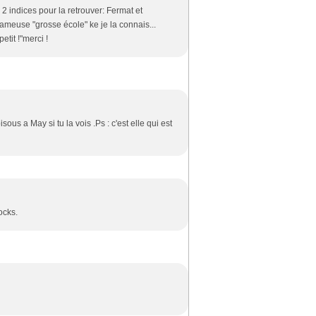
2 indices pour la retrouver: Fermat et
 fameuse "grosse école" ke je la connais...
etit !"merci !
us a May si tu la vois .Ps : c'est elle qui est
ocks.