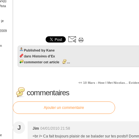
a/xp)
ista
 je
 2009
on
Published by Kane
dans
Histoires d'Ex
commenter cet article
…
<< 10 Mars - How I Met Nicolas...
Evidem
commentaires
Ajouter un commentaire
J
Jim
04/01/2010 21:58
ge
<br /> Ca fait toujours plaisir de se balader sur tes posts!! Dom