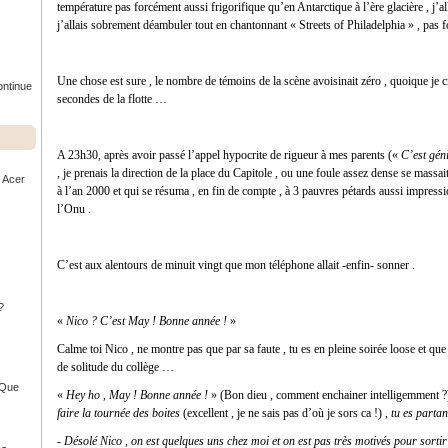
température pas forcément aussi frigorifique qu’en Antarctique à l’ère glacière , j’
j’allais sobrement déambuler tout en chantonnant « Streets of Philadelphia » , pas 
Une chose est sure , le nombre de témoins de la scène avoisinait zéro , quoique je
ontinue
secondes de la flotte …
A 23h30, après avoir passé l’appel hypocrite de rigueur à mes parents («
C’est géni
, je prenais la direction de la place du Capitole , ou une foule assez dense se massai
r Acer
à l’an 2000 et qui se résuma , en fin de compte , à 3 pauvres pétards aussi impress
l’Onu .
C’est aux alentours de minuit vingt que mon téléphone allait -enfin- sonner .
?
«
Nico ? C’est May ! Bonne année !
»
Calme toi Nico , ne montre pas que par sa faute , tu es en pleine soirée loose et qu
de solitude du collège …
- Que
«
Hey ho , May ! Bonne année !
» (Bon dieu , comment enchainer intelligemment ?
faire la tournée des boites
(excellent , je ne sais pas d’où je sors ca !) ,
tu es partan
-
Désolé Nico , on est quelques uns chez moi et on est pas très motivés pour sortir .