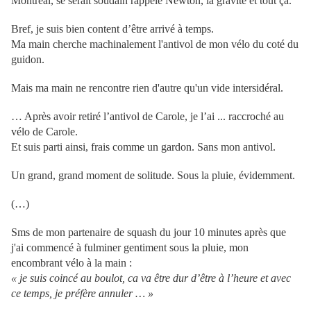
Montréal, se serait soudain rappelé Newton, la gravité et tout ça.
Bref, je suis bien content d’être arrivé à temps.
Ma main cherche machinalement l'antivol de mon vélo du coté du
guidon.
Mais ma main ne rencontre rien d'autre qu'un vide intersidéral.
… Après avoir retiré l’antivol de Carole, je l’ai ... raccroché au
vélo de Carole.
Et suis parti ainsi, frais comme un gardon. Sans mon antivol.
Un grand, grand moment de solitude. Sous la pluie, évidemment.
(…)
Sms de mon partenaire de squash du jour 10 minutes après que
j'ai commencé à fulminer gentiment sous la pluie, mon
encombrant vélo à la main :
« je suis coincé au boulot, ca va être dur d’être à l’heure et avec
ce temps, je préfère annuler … »