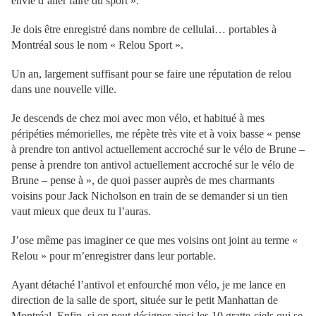
envie d’aller faire du sport ».
Je dois être enregistré dans nombre de cellulai… portables à
Montréal sous le nom « Relou Sport ».
Un an, largement suffisant pour se faire une réputation de relou
dans une nouvelle ville.
Je descends de chez moi avec mon vélo, et habitué à mes
péripéties mémorielles, me répète très vite et à voix basse « pense
à prendre ton antivol actuellement accroché sur le vélo de Brune –
pense à prendre ton antivol actuellement accroché sur le vélo de
Brune – pense à », de quoi passer auprès de mes charmants
voisins pour Jack Nicholson en train de se demander si un tien
vaut mieux que deux tu l’auras.
J’ose même pas imaginer ce que mes voisins ont joint au terme «
Relou » pour m’enregistrer dans leur portable.
Ayant détaché l’antivol et enfourché mon vélo, je me lance en
direction de la salle de sport, située sur le petit Manhattan de
Montréal. Enfin, si on peut désigner ainsi les 10 gratte-ciels qui se