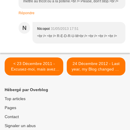
mettre au tricot ou à la poterie.<br /> Please, don't stop.<br />
Répondre
N
Nicopoi
31/05/2013 17:51
<br /> <br /> R-E-D-R-U-M<br /> <br /> <br /> <br />
< 23 Décembre 2011 -
24 Décembre 2012 - Last
Excusez-moi, mais avez-
year, my Blog changed my
vous pensé à mettre des
life >
Québécois au Québec ?
Hébergé par Overblog
Top articles
Pages
Contact
Signaler un abus