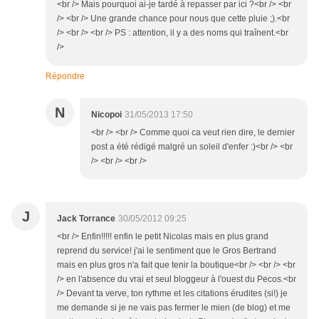
<br /> Mais pourquoi ai-je tardé à repasser par ici ?<br /> <br
/> <br /> Une grande chance pour nous que cette pluie ;).<br
/> <br /> <br /> PS : attention, il y a des noms qui traînent.<br
/>
Répondre
N
Nicopoi
31/05/2013 17:50
<br /> <br /> Comme quoi ca veut rien dire, le dernier
post a été rédigé malgré un soleil d'enfer :)<br /> <br
/> <br /> <br />
J
Jack Torrance
30/05/2012 09:25
<br /> Enfin!!!!! enfin le petit Nicolas mais en plus grand
reprend du service! j'ai le sentiment que le Gros Bertrand
mais en plus gros n'a fait que tenir la boutique<br /> <br /> <br
/> en l'absence du vrai et seul bloggeur à l'ouest du Pecos.<br
/> Devant ta verve, ton rythme et les citations érudites (si!) je
me demande si je ne vais pas fermer le mien (de blog) et me