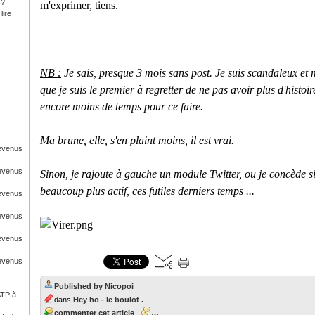
 ?
m'exprimer, tiens.
lire
NB :
Je sais, presque 3 mois sans post. Je suis scandaleux e
que je suis le premier à regretter de ne pas avoir plus d'histoi
encore moins de temps pour ce faire.
Ma brune, elle, s'en plaint moins, il est vrai.
Revenus
Revenus
Sinon, je rajoute à gauche un module Twitter, ou je concède si
beaucoup plus actif, ces futiles derniers temps ...
Revenus
Revenus
Revenus
Revenus
Published by Nicopoi
ATP à
dans
Hey ho - le boulot .
commenter cet article
…