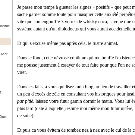
Je passe mon temps à guetter les signes « positifs » que peut 
sache garder somme toute pour masquer cette anxiété perpétue
vite que l'on engouffre 3 verres de whisky coca, j'avoue que c
ontinue
système autant qu'un diplodocus qui vous aurait accidentellem
Et qui s'excuse même pas après cela, le rustre animal.
r Acer
Dans le fond, cette névrose continue qui me bouffe l'existence
me pousse justement à essayer de tout faire pour que l'on ne 
virer.
Dans les faits, à vous qui lisez mon blog au lieu de travailler 
?
un peu d'excès de zèle en consultant vos historiques pour justif
par pitié
, laissez votre futur gamin dormir le matin. Vous lui é
plus tard (date à laquelle j'estime moi même mon futur ulcère, 
de suite).
- Que
Et puis ca vous évitera de tombez nez à nez avec le cul de la c