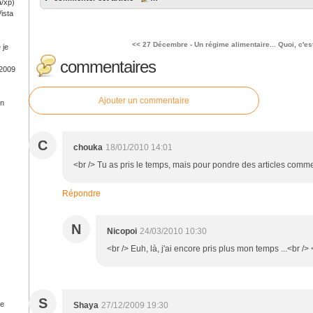
a/xp)
ista
<< 27 Décembre - Un régime alimentaire...
Quoi, c'es
 je
commentaires
 2009
Ajouter un commentaire
on
C
chouka
18/01/2010 14:01
<br /> Tu as pris le temps, mais pour pondre des articles comme 
Répondre
N
Nicopoi
24/03/2010 10:30
<br /> Euh, là, j'ai encore pris plus mon temps ...<br /> 
S
ge
Shaya
27/12/2009 19:30