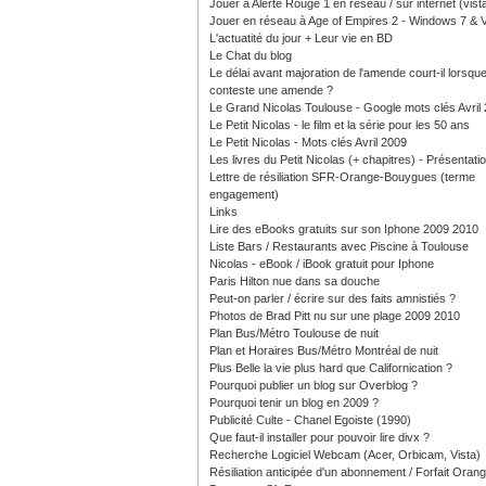
Jouer à Alerte Rouge 1 en réseau / sur internet (vist
Jouer en réseau à Age of Empires 2 - Windows 7 & V
L'actuatité du jour + Leur vie en BD
Le Chat du blog
Le délai avant majoration de l'amende court-il lorsque
conteste une amende ?
Le Grand Nicolas Toulouse - Google mots clés Avril
Le Petit Nicolas - le film et la série pour les 50 ans
Le Petit Nicolas - Mots clés Avril 2009
Les livres du Petit Nicolas (+ chapitres) - Présentati
Lettre de résiliation SFR-Orange-Bouygues (terme
engagement)
Links
Lire des eBooks gratuits sur son Iphone 2009 2010
Liste Bars / Restaurants avec Piscine à Toulouse
Nicolas - eBook / iBook gratuit pour Iphone
Paris Hilton nue dans sa douche
Peut-on parler / écrire sur des faits amnistiés ?
Photos de Brad Pitt nu sur une plage 2009 2010
Plan Bus/Métro Toulouse de nuit
Plan et Horaires Bus/Métro Montréal de nuit
Plus Belle la vie plus hard que Californication ?
Pourquoi publier un blog sur Overblog ?
Pourquoi tenir un blog en 2009 ?
Publicité Culte - Chanel Egoiste (1990)
Que faut-il installer pour pouvoir lire divx ?
Recherche Logiciel Webcam (Acer, Orbicam, Vista)
Résiliation anticipée d'un abonnement / Forfait Oran