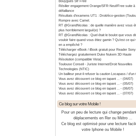
Bouygues Sfr Free
Résilier engagement Orange/SFR-Neuf/Free suite à
défaillance
Résultats d'examens UT1 : Droit/éco-gestion (Toulo
Rompre avec Camel.
RT @GrandNicolas : de quelle manière avez vous ét
plus horriblement largué(e) ?
RT @GrandNicolas : Quel était le boulot que vous di
vouloir faire quand vous étiez gamin ? Qu'est ce qui
en a empêché ?
Télécharger eBook / iBook gratuit pour Reader Sony
Téléchargez gratuitement Duke Nukem 3D Haute
Résolution (compatible Vista)
Toulouse Conseil - Juriste Internet/Droit Nouvelles
Technologies (NTIC)
Un bailleur peut-il refuser la caution Locapass / d'un 
Vous avez découvert ce blog en tapant ... - (04/07)
Vous avez découvert ce blog en tapant ... - (05/07)
Vous avez découvert ce blog en tapant ... - (06/07)
Vous avez découvert ce blog en tapant ... - (07/07)
Ce blog sur votre Mobile !
Pour un peu de lecture qui change pendan
déplacements en Rer ou Métro ...
Ce blog est optimisé pour une lecture facil
votre Iphone ou Mobile !