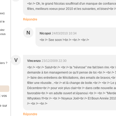
<br /> Oh, le grand Nicolas souffrirait d'un manque de confiance 
fêtes, meilleurs voeux pour 2010 et les suivantes, et bises!<br />
use)
Répondre
é le
siez
N
Nicopoi
24/03/2010 10:34
 vous
<br /> See soon !<br /> <br /> <br />
V
Vincenzo
23/12/2009 22:30
tiers ?
<br /> <br /> Salut<br /> <br /> ta "névrose" me fait bien rire.<br /
demande à ton management ce qu'il pense de toi.<br /> <br />
/> faire des entretiens de félicitations, des emails de bravos,<
fêter une réussite...<br /> et là change de boite.<br /> <br /> Le 
Décembre<br /> pour voir plus clair<br /> dans cette nouvelle an
favorable<br /> en adulte ouvert et épanoui.<br /> <br /> "Merde"
t vos
Whyskies !!!<br /> <br /> Noyeux Joël<br /> Et Boun Année 2010
/> <br /> <br />
e sur
Répondre