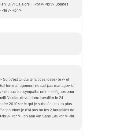
en lui ?! Ca alors ! ;)<br /> <br /> Bonnes
 <br /> <br />
> Soit c'est toi qui te fait des idées<br /> et
 Soit ton management ne sait pas manager<br
br /> des sorties sympaths entre collègues pour
petit Nicolas devra donc travailler le 24
née 2010<br /> qui je suis sûr lui sera plus
 et pourtant je n'ai pas bu les 2 bouteilles de
<br /> <br /> Ton ami Vin Sans Eau<br /> <br