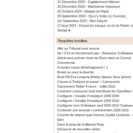
31 Décembre 2025 - Capilairement Hilarant
30 Décembre 2025 - Matrixienne Imposture
25 Octobre 2024 - Attaque en Piqué
30 Septembre 2024 - Qui s'y frotte s'y Ozempic.
1er Septembre 2023 - Mon Glaçon
17 Aout 2023 - Durant les travaux, la vie de Poirier c
Sempé ♥️
Requêtes Insolites
Aller au Tribunal sans avocat
Alt + F10 ne fonctionnent pas - Restaurer Ordinateu
Article pour prévoir chute de l'Euro dans un Contrat
Commercial
A vendre cause déménagement ! :)
Boulet nu sous la douche.
Brad-Pitt Eva Longoria Britney Spears Sexe Iphone
Casses à Toulouse et autour + Carrosserie
Classement Twitter France - Juillet 2010
Comment contourner la loi interdisant les OpenBars 
Configurer / Installer Freeplayer 2008 2009
Configurer / Installer Freeplayer 2009 2010
Configurer mon Ordinateur neuf 2009 2010 Toulouse
Contester une amende / contravention 2009 2010
Courrier de relance type Instrum Justitia (Justicia) 
faire.
Dans la peau de Guillaume Pepy
Découvrir de nouvelles séries