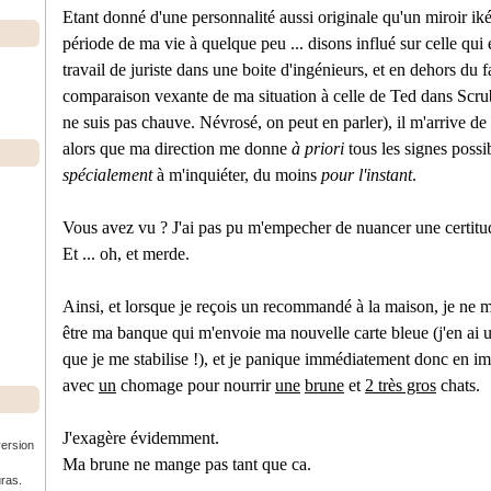
Etant donné d'une personnalité aussi originale qu'un miroir iké
période de ma vie à quelque peu ... disons influé sur celle qui
travail de juriste dans une boite d'ingénieurs, et en dehors du fai
comparaison vexante de ma situation à celle de Ted dans Scrub
ne suis pas chauve. Névrosé, on peut en parler), il m'arrive d
alors que ma direction me donne
à priori
tous les signes possi
spécialement
à m'inquiéter, du moins
pour l'instant
.
Vous avez vu ? J'ai pas pu m'empecher de nuancer une certit
Et ... oh, et merde.
Ainsi, et lorsque je reçois un recommandé à la maison, je ne m
être ma banque qui m'envoie ma nouvelle carte bleue (j'en ai us
que je me stabilise !), et je panique immédiatement donc en im
avec
un
chomage pour nourrir
une
brune
et
2 très gros
chats.
J'exagère évidemment.
version
Ma brune ne mange pas tant que ca.
uras.