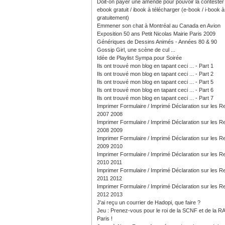
Doit-on payer une amende pour pouvoir la contester
ebook gratuit / ibook à télécharger (e-book / i-book à 
gratuitement)
Emmener son chat à Montréal au Canada en Avion
Exposition 50 ans Petit Nicolas Mairie Paris 2009
Génériques de Dessins Animés - Années 80 & 90
Gossip Girl, une scène de cul ...
Idée de Playlist Sympa pour Soirée
Ils ont trouvé mon blog en tapant ceci ... - Part 1
Ils ont trouvé mon blog en tapant ceci ... - Part 2
Ils ont trouvé mon blog en tapant ceci ... - Part 5
Ils ont trouvé mon blog en tapant ceci ... - Part 6
Ils ont trouvé mon blog en tapant ceci ... - Part 7
Imprimer Formulaire / Imprimé Déclaration sur les 
2007 2008
Imprimer Formulaire / Imprimé Déclaration sur les 
2008 2009
Imprimer Formulaire / Imprimé Déclaration sur les 
2009 2010
Imprimer Formulaire / Imprimé Déclaration sur les 
2010 2011
Imprimer Formulaire / Imprimé Déclaration sur les 
2011 2012
Imprimer Formulaire / Imprimé Déclaration sur les 
2012 2013
J'ai reçu un courrier de Hadopi, que faire ?
Jeu : Prenez-vous pour le roi de la SCNF et de la R
Paris !