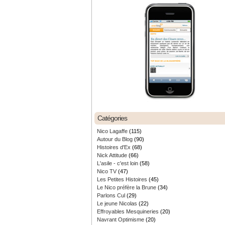
Catégories
Nico Lagaffe
(115)
Autour du Blog
(90)
Histoires d'Ex
(68)
Nick Attitude
(66)
L'asile - c'est loin
(58)
Nico TV
(47)
Les Petites Histoires
(45)
Le Nico préfère la Brune
(34)
Parlons Cul
(29)
Le jeune Nicolas
(22)
Effroyables Mesquineries
(20)
Navrant Optimisme
(20)