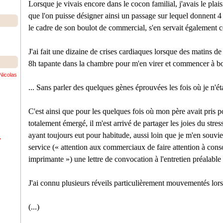
Lorsque je vivais encore dans le cocon familial, j'avais le pla
que l'on puisse désigner ainsi un passage sur lequel donnent 
le cadre de son boulot de commercial, s'en servait également
J'ai fait une dizaine de crises cardiaques lorsque des matins d
8h tapante dans la chambre pour m'en virer et commencer à bo
Nicolas
... Sans parler des quelques gènes éprouvées les fois où je n'éta
C'est ainsi que pour les quelques fois où mon père avait pris p
totalement émergé, il m'est arrivé de partager les joies du stres
ayant toujours eut pour habitude, aussi loin que je m'en souvi
.
service (« attention aux commerciaux de faire attention à co
imprimante ») une lettre de convocation à l'entretien préalable
J'ai connu plusieurs réveils particulièrement mouvementés lorsqu
(...)